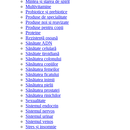
Mintea și starea de spirit
Multivitamine
Probiotice și prebiotice
Produse de specialitate
Produse noi si reavizate
Produse pentru copii
Proteine
Rezistență osoasă
Sănătate ADN
Sănătate celulară
Sănătate tiroidiană
Sănătatea colonului
Sănătatea copiilor
Sănătatea femeilor
Sănătatea ficatului
Sănătatea inimii
Sănătatea pielii
Sănătatea prostatei
Sănătatea rinichilor
Sexualitate
Sistemul endocrin
Sistemul nervos
Sistemul urinar
Sistemul venos
Stres și insomnie