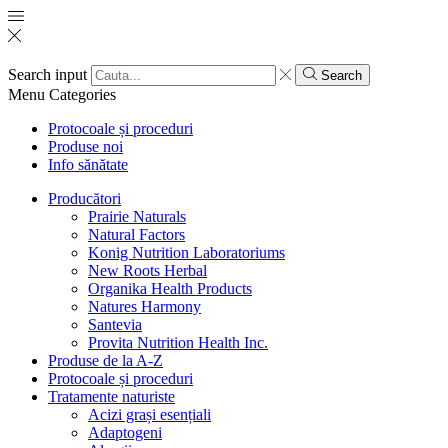
Search input
Search
Menu
Categories
Protocoale și proceduri
Produse noi
Info sănătate
Producători
Prairie Naturals
Natural Factors
Konig Nutrition Laboratoriums
New Roots Herbal
Organika Health Products
Natures Harmony
Santevia
Provita Nutrition Health Inc.
Produse de la A-Z
Protocoale și proceduri
Tratamente naturiste
Acizi grași esențiali
Adaptogeni