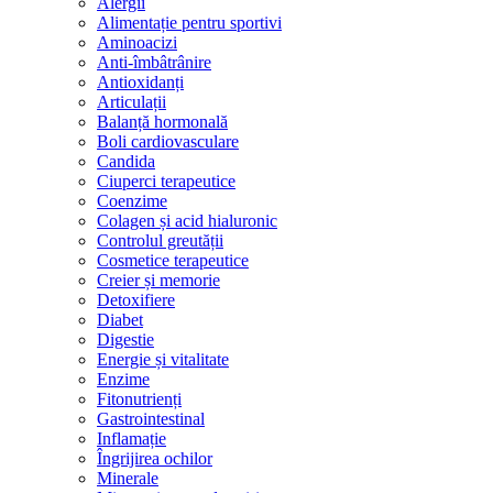
Alergii
Alimentație pentru sportivi
Aminoacizi
Anti-îmbâtrânire
Antioxidanți
Articulații
Balanță hormonală
Boli cardiovasculare
Candida
Ciuperci terapeutice
Coenzime
Colagen și acid hialuronic
Controlul greutății
Cosmetice terapeutice
Creier și memorie
Detoxifiere
Diabet
Digestie
Energie și vitalitate
Enzime
Fitonutrienți
Gastrointestinal
Inflamație
Îngrijirea ochilor
Minerale