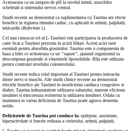
Actioneaza ca un tampon de pH la nivelul inimii, muschilor
scheletali si sistemului nervos central.
Studii recente au demonstrat ca suplimentarea cu Taurina are efecte
benefice in reglarea ritmului cadiac, cu aplicatii in aritmii, palpitatii,
tahicardie
(Referinta 1).
Cel mai cunoscut rol al L-Taurinei este participarea la producerea de
catre ficat a Taurinei prezenta in acizii biliari. Acesti acizi sunt
esentiali pentru absorbtia grasimilor. Taurina este o componenta de
baza a bilei ce actioneaza ca un
“sapun”
, ajutand organismul sa
descompuna grasimile si vitaminele liposolubile. Bila este utilizata
pentru controlul nivelului colesterolului.
Studii recente indica rolul important al Taurinei pentru interactia
dintre nervi si muschi. Alte studii clinice recente au demonstrat
efectele benefice ale Taurinei in insuficienta cardiaca congestive si
diabet. Taurina imbunatateste utilizarea zaharului, mareste eficienta
insulinei si miscoreaza rezistenta la utilizarea insulinei. Odata cu
inaintarea in varsta deficienta de Taurina poate agrava dementa
senila.
Deficientele de Taurina pot conduce la:
epilepsie, anixietate,
hiperactivitate si functie reduasa a creierului, aritmii, palpiatii.
L-Taurina se gaseste in cantitati foarte mici in alimentatia moderna si