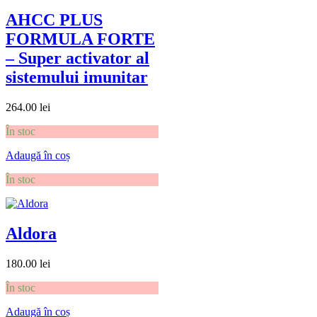
AHCC PLUS
FORMULA FORTE
– Super activator al
sistemului imunitar
264.00
lei
În stoc
Adaugă în coș
În stoc
Aldora
180.00
lei
În stoc
Adaugă în coș