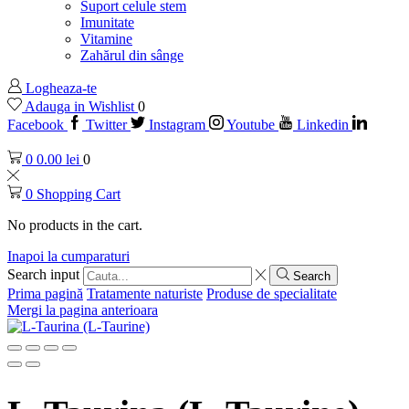
Suport celule stem
Imunitate
Vitamine
Zahărul din sânge
Logheaza-te
Adauga in Wishlist
0
Facebook
Twitter
Instagram
Youtube
Linkedin
0
0.00
lei
0
0
Shopping Cart
No products in the cart.
Inapoi la cumparaturi
Search input
Search
Prima pagină
Tratamente naturiste
Produse de specialitate
Mergi la pagina anterioara