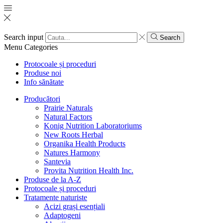
Search input
Search
Menu
Categories
Protocoale și proceduri
Produse noi
Info sănătate
Producători
Prairie Naturals
Natural Factors
Konig Nutrition Laboratoriums
New Roots Herbal
Organika Health Products
Natures Harmony
Santevia
Provita Nutrition Health Inc.
Produse de la A-Z
Protocoale și proceduri
Tratamente naturiste
Acizi grași esențiali
Adaptogeni