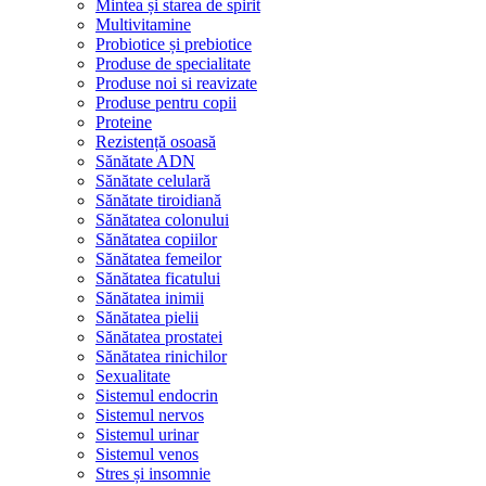
Mintea și starea de spirit
Multivitamine
Probiotice și prebiotice
Produse de specialitate
Produse noi si reavizate
Produse pentru copii
Proteine
Rezistență osoasă
Sănătate ADN
Sănătate celulară
Sănătate tiroidiană
Sănătatea colonului
Sănătatea copiilor
Sănătatea femeilor
Sănătatea ficatului
Sănătatea inimii
Sănătatea pielii
Sănătatea prostatei
Sănătatea rinichilor
Sexualitate
Sistemul endocrin
Sistemul nervos
Sistemul urinar
Sistemul venos
Stres și insomnie