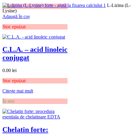
L-Lizina (L-
În stoc
Lysine)
Adaugă în coș
Stoc epuizat
C.L.A. – acid linoleic
conjugat
0.00
lei
Stoc epuizat
Citește mai mult
În stoc
Chelatin forte: