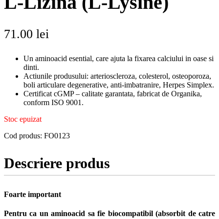
L-Lizina (L-Lysine)
71.00
lei
Un aminoacid esential, care ajuta la fixarea calciului in oase si
dinti.
Actiunile produsului: arterioscleroza, colesterol, osteoporoza,
boli articulare degenerative, anti-imbatranire, Herpes Simplex.
Certificat cGMP – calitate garantata, fabricat de Organika,
conform ISO 9001.
Stoc epuizat
Cod produs:
FO0123
Descriere produs
Foarte important
Pentru ca un aminoacid sa fie biocompatibil (absorbit de catre