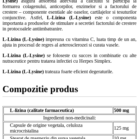
Lysine)
asigura absorbtia adecvata a calciului si participa la
formarea colagenului, anticorpilor, enzimelor si a factorului de
crestere – componente esentiale ale oaselor, cartilajelor si tesuturilor
conjunctive. Astfel,
L-Lizina (L-Lysine)
este o componenta
importanta a produselor de stimulare a secretiei factorului de crestere
in protocoalele antiimbatranire.
L-Lizina (L-Lysine)
impreuna cu vitamina C, luata timp de un an,
ajuta in procesul de regres al arterosclerozei si curata vasele.
L-Lizina (L-Lysine)
se foloseste cu succes in combinatie cu alte
nutraceutice pentru tratarea infectiei cu Herpes Simplex.
L-Lizina (L-Lysine)
trateaza foarte eficient degeraturile.
Compozitie produs
L-lizina (calitate farmaceutica)
500 mg
Ingredienti non-medicinali:
Capsule de origine vegetala, celuloza
125 mg
microcristalina
Stearat de magneziu din sursa vegetala
10 mg