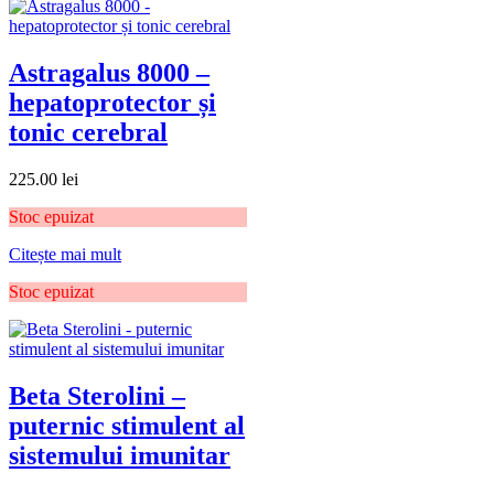
Astragalus 8000 –
hepatoprotector și
tonic cerebral
225.00
lei
Stoc epuizat
Citește mai mult
Stoc epuizat
Beta Sterolini –
puternic stimulent al
sistemului imunitar