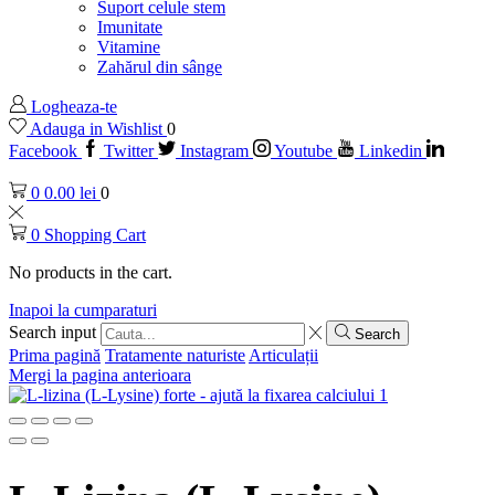
Suport celule stem
Imunitate
Vitamine
Zahărul din sânge
Logheaza-te
Adauga in Wishlist
0
Facebook
Twitter
Instagram
Youtube
Linkedin
0
0.00
lei
0
0
Shopping Cart
No products in the cart.
Inapoi la cumparaturi
Search input
Search
Prima pagină
Tratamente naturiste
Articulații
Mergi la pagina anterioara