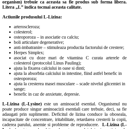
organism) trebuie ca aceasta sa fie produs sub forma libera.
Litera „L” indica tocmai aceasta calitate.
Actiunile produsului L-Lizina:
arteroscleroza;
colesterol;
osteoporoza – in asociatie cu calciu;
boli articulare degenerative;
anti-imbatranire – stimuleaza productia factorului de crestere;
Herpes Simplex;
asociat cu doze mari de vitamina C curata arterele de
colesterol (protocolul Linus Pauling);
ajuta la fixarea calciului in oase si dinti;
ajuta la absorbtia calciului in intestine, fiind astfel benefic in
osteoporoza;
ajuta la cresterea masei musculare – scade nivelul glicemiei in
sange;
benefic in caz de anxietate, depresie.
L-Lizina (L-Lysine)
este un aminoacid esential. Organismul nu
poate produce singur aminoacizii esentiali care trebuie, deci, sa fie
adaugati prin suplimente. Deficitul de lizina conduce la oboseala,
incapacitate de concentrare, iritabilitate, retardarea cresterii la copii,
caderea parului, anemie si probleme de reproducere.
L-Lizina (L-