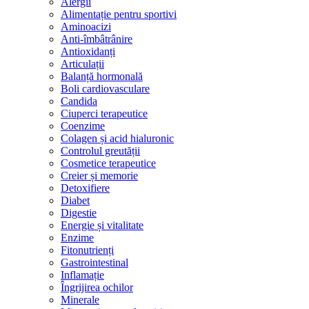
Alergii
Alimentație pentru sportivi
Aminoacizi
Anti-îmbâtrânire
Antioxidanți
Articulații
Balanță hormonală
Boli cardiovasculare
Candida
Ciuperci terapeutice
Coenzime
Colagen și acid hialuronic
Controlul greutății
Cosmetice terapeutice
Creier și memorie
Detoxifiere
Diabet
Digestie
Energie și vitalitate
Enzime
Fitonutrienți
Gastrointestinal
Inflamație
Îngrijirea ochilor
Minerale