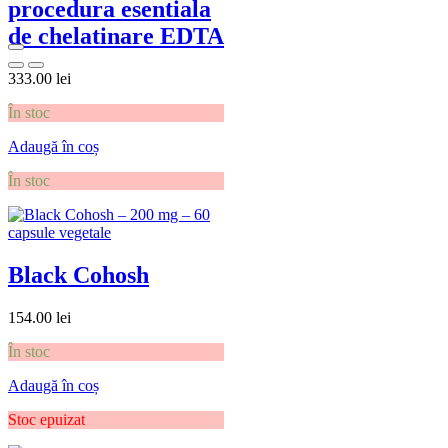
procedura esentiala
de chelatinare EDTA
333.00
lei
În stoc
Adaugă în coș
În stoc
Black Cohosh
154.00
lei
În stoc
Adaugă în coș
Stoc epuizat