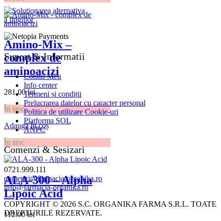
Amino-Mix –
Suport & Informatii
complex de
aminoacizi
Contul Meu
Info center
281.00
lei
Termeni și condiții
Prelucrarea datelor cu caracter personal
În stoc
Politica de utilizare Cookie-uri
Platforma SOL
Adaugă în coș
ANPC
În stoc
Comenzi & Sesizari
0721.999.111
ALA-300 – Alpha
comenzi@farmacia-organika.ro
info@farmacia-organika.ro
Lipoic Acid
COPYRIGHT © 2026 S.C. ORGANIKA FARMA S.R.L. TOATE
DREPTURILE REZERVATE.
112.00
lei