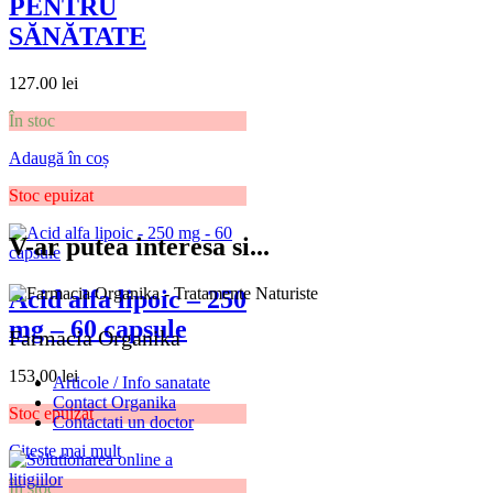
PENTRU
SĂNĂTATE
127.00
lei
În stoc
Adaugă în coș
Stoc epuizat
V-ar putea interesa si...
Acid alfa lipoic – 250
mg – 60 capsule
Farmacia Organika
153.00
lei
Articole / Info sanatate
Contact Organika
Stoc epuizat
Contactati un doctor
Citește mai mult
În stoc