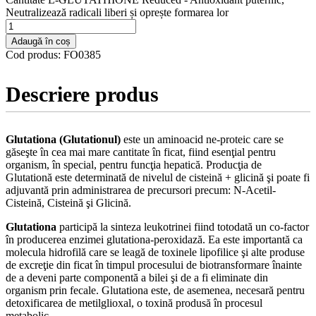
Neutralizează radicali liberi și oprește formarea lor
Adaugă în coș
Cod produs:
FO0385
Descriere produs
Glutationa (Glutationul)
este un aminoacid ne-proteic care se
găseşte în cea mai mare cantitate în ficat, fiind esenţial pentru
organism, în special, pentru funcţia hepatică. Producţia de
Glutationă este determinată de nivelul de cisteină + glicină şi poate fi
adjuvantă prin administrarea de precursori precum: N-Acetil-
Cisteină, Cisteină şi Glicină.
Glutationa
participă la sinteza leukotrinei fiind totodată un co-factor
în producerea enzimei glutationa-peroxidază. Ea este importantă ca
molecula hidrofilă care se leagă de toxinele lipofilice şi alte produse
de excreţie din ficat în timpul procesului de biotransformare înainte
de a deveni parte componentă a bilei şi de a fi eliminate din
organism prin fecale. Glutationa este, de asemenea, necesară pentru
detoxificarea de metilglioxal, o toxină produsă în procesul
metabolic.