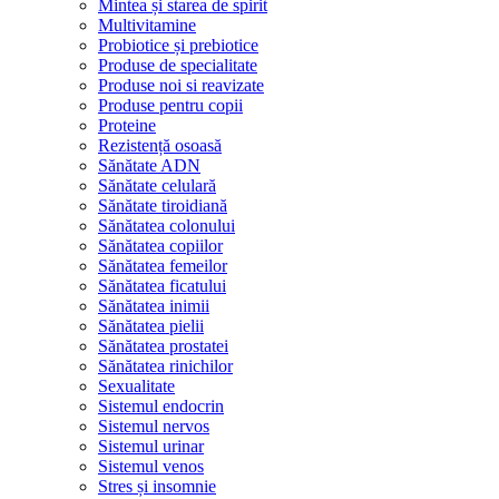
Mintea și starea de spirit
Multivitamine
Probiotice și prebiotice
Produse de specialitate
Produse noi si reavizate
Produse pentru copii
Proteine
Rezistență osoasă
Sănătate ADN
Sănătate celulară
Sănătate tiroidiană
Sănătatea colonului
Sănătatea copiilor
Sănătatea femeilor
Sănătatea ficatului
Sănătatea inimii
Sănătatea pielii
Sănătatea prostatei
Sănătatea rinichilor
Sexualitate
Sistemul endocrin
Sistemul nervos
Sistemul urinar
Sistemul venos
Stres și insomnie