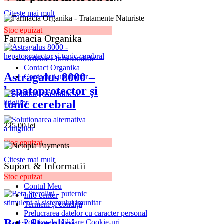
Citește mai mult
Stoc epuizat
Farmacia Organika
Articole / Info sanatate
Contact Organika
Astragalus 8000 –
Contactati un doctor
hepatoprotector și
tonic cerebral
225.00
lei
Stoc epuizat
Citește mai mult
Suport & Informatii
Stoc epuizat
Contul Meu
Info center
Termeni și condiții
Prelucrarea datelor cu caracter personal
Beta Sterolini –
Politica de utilizare Cookie-uri