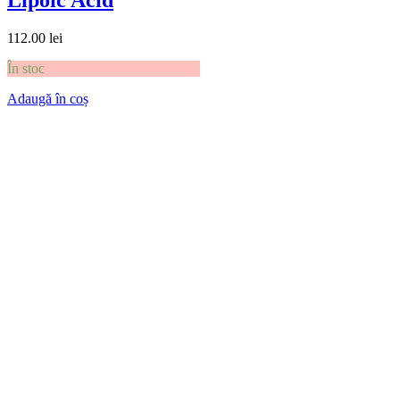
Lipoic Acid
112.00
lei
În stoc
Adaugă în coș