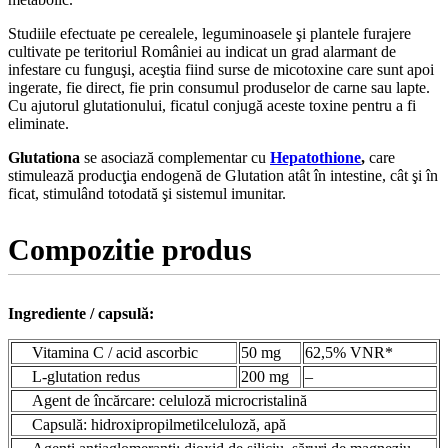
Studiile efectuate pe cerealele, leguminoasele şi plantele furajere
cultivate pe teritoriul României au indicat un grad alarmant de
infestare cu funguşi, aceştia fiind surse de micotoxine care sunt apoi
ingerate, fie direct, fie prin consumul produselor de carne sau lapte.
Cu ajutorul glutationului, ficatul conjugă aceste toxine pentru a fi
eliminate.
Glutationa
se asociază complementar cu
Hepatothione
,
care
stimulează producţia endogenă de Glutation atât în intestine, cât şi în
ficat, stimulând totodată şi sistemul imunitar.
Compozitie produs
Ingrediente / capsulă:
Vitamina C / acid ascorbic
50 mg
62,5% VNR*
L-glutation redus
200 mg
–
Agent de încărcare: celuloză microcristalină
Capsulă: hidroxipropilmetilceluloză, apă