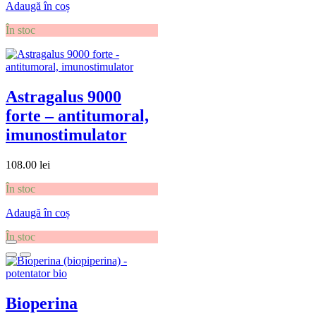
Adaugă în coș
În stoc
Astragalus 9000
forte – antitumoral,
imunostimulator
108.00
lei
În stoc
Adaugă în coș
În stoc
Bioperina