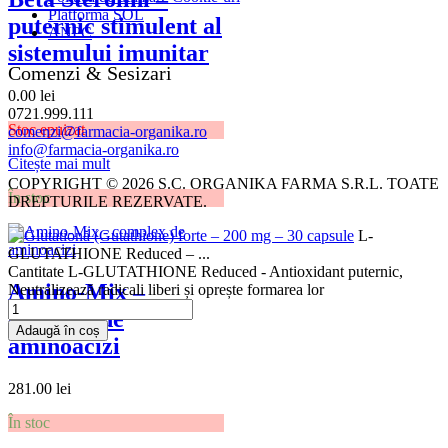
Platforma SOL
puternic stimulent al
ANPC
sistemului imunitar
Comenzi & Sesizari
0.00
lei
0721.999.111
Stoc epuizat
comenzi@farmacia-organika.ro
info@farmacia-organika.ro
Citește mai mult
COPYRIGHT © 2026 S.C. ORGANIKA FARMA S.R.L. TOATE
În stoc
DREPTURILE REZERVATE.
L-
GLUTATHIONE Reduced – ...
Cantitate L-GLUTATHIONE Reduced - Antioxidant puternic,
Amino-Mix –
Neutralizează radicali liberi și oprește formarea lor
complex de
Adaugă în coș
aminoacizi
281.00
lei
În stoc