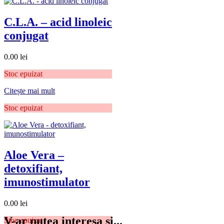
C.L.A. – acid linoleic
conjugat
0.00
lei
Stoc epuizat
Citește mai mult
Stoc epuizat
Aloe Vera –
detoxifiant,
imunostimulator
0.00
lei
V-ar putea interesa si...
Stoc epuizat