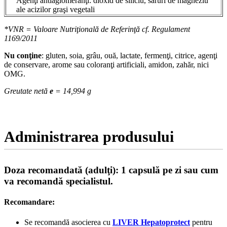
Agenţi antiaglomeranţi: dioxid de siliciu, săruri de magneziu
ale acizilor graşi vegetali
*VNR = Valoare Nutriţională de Referinţă cf. Regulament
1169/2011
Nu conţine
: gluten, soia, grâu, ouă, lactate, fermenţi, citrice, agenţi
de conservare, arome sau coloranţi artificiali, amidon, zahăr, nici
OMG.
Greutate netă
e
= 14,994 g
Administrarea produsului
Doza recomandată (adulţi): 1 capsulă pe zi sau cum
va recomandă specialistul.
Recomandare:
Se recomandă asocierea cu
LIVER Hepatoprotect
pentru