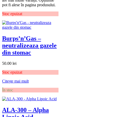
are mai multe variații. Opțiunile
pot fi alese în pagina produsului.
Stoc epuizat
Burps’n’Gas –
neutralizeaza gazele
din stomac
50.00
lei
Stoc epuizat
Citește mai mult
În stoc
ALA-300 – Alpha