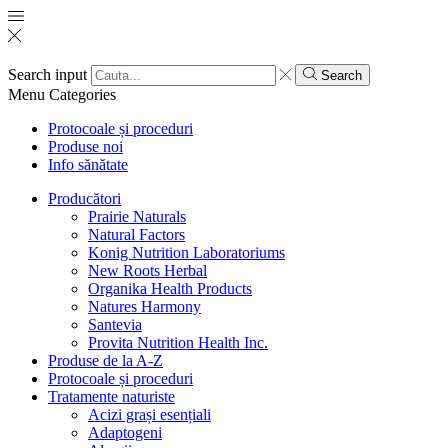
Search input
Search
Menu
Categories
Protocoale și proceduri
Produse noi
Info sănătate
Producători
Prairie Naturals
Natural Factors
Konig Nutrition Laboratoriums
New Roots Herbal
Organika Health Products
Natures Harmony
Santevia
Provita Nutrition Health Inc.
Produse de la A-Z
Protocoale și proceduri
Tratamente naturiste
Acizi grași esențiali
Adaptogeni