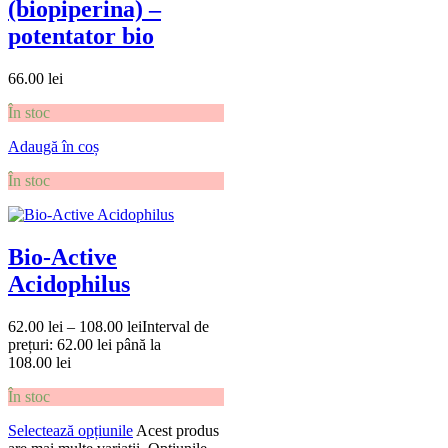
(biopiperina) –
potentator bio
66.00
lei
În stoc
Adaugă în coș
În stoc
Bio-Active
Acidophilus
62.00
lei
–
108.00
lei
Interval de
prețuri: 62.00 lei până la
108.00 lei
În stoc
Selectează opțiunile
Acest produs