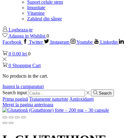
Suport celule stem
Imunitate
Vitamine
Zahărul din sânge
Logheaza-te
Adauga in Wishlist
0
Facebook
Twitter
Instagram
Youtube
Linkedin
0
0.00
lei
0
0
Shopping Cart
No products in the cart.
Inapoi la cumparaturi
Search input
Search
Prima pagină
Tratamente naturiste
Antioxidanți
Mergi la pagina anterioara