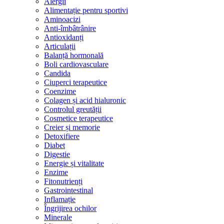
Alergii
Alimentație pentru sportivi
Aminoacizi
Anti-îmbâtrânire
Antioxidanți
Articulații
Balanță hormonală
Boli cardiovasculare
Candida
Ciuperci terapeutice
Coenzime
Colagen și acid hialuronic
Controlul greutății
Cosmetice terapeutice
Creier și memorie
Detoxifiere
Diabet
Digestie
Energie și vitalitate
Enzime
Fitonutrienți
Gastrointestinal
Inflamație
Îngrijirea ochilor
Minerale