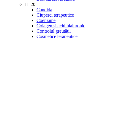
11-20
Candida
Ciuperci terapeutice
Coenzime
Colagen și acid hialuronic
Controlul greutății
Cosmetice terapeutice
Creier și memorie
Detoxifiere
Diabet
21-30
Digestie
Energie și vitalitate
Enzime
Fitonutrienți
Gastrointestinal
Imunitate
Inflamație
Îngrijirea ochilor
Minerale
31-40
Mintea și starea de spirit
Multivitamine
Probiotice și prebiotice
Produse de specialitate