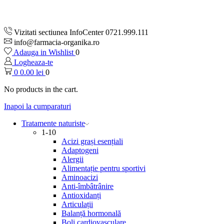
Vizitati sectiunea InfoCenter 0721.999.111
info@farmacia-organika.ro
Adauga in Wishlist
0
Logheaza-te
0
0.00
lei
0
No products in the cart.
Inapoi la cumparaturi
Tratamente naturiste
1-10
Acizi grași esențiali
Adaptogeni
Alergii
Alimentație pentru sportivi
Aminoacizi
Anti-îmbâtrânire
Antioxidanți
Articulații
Balanță hormonală
Boli cardiovasculare