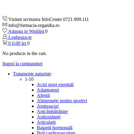
Vizitati sectiunea InfoCenter 0721.999.111
info@farmacia-organika.ro
Adauga in Wishlist
0
Logheaza-te
0
0.00
lei
0
No products in the cart.
Inapoi la cumparaturi
Tratamente naturiste
1-10
Acizi grași esențiali
Adaptogeni
Alergii
Alimentație pentru sportivi
Aminoacizi
Anti-îmbâtrânire
Antioxidanți
Articulații
Balanță hormonală
Boli cardiovasculare