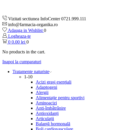
Vizitati sectiunea InfoCenter 0721.999.111
info@farmacia-organika.ro
Adauga in Wishlist
0
Logheaza-te
0
0.00
lei
0
No products in the cart.
Inapoi la cumparaturi
Tratamente naturiste
1-10
Acizi grași esențiali
Adaptogeni
Alergii
Alimentație pentru sportivi
Aminoacizi
Anti-îmbâtrânire
Antioxidanți
Articulații
Balanță hormonală
Boli cardiovasculare