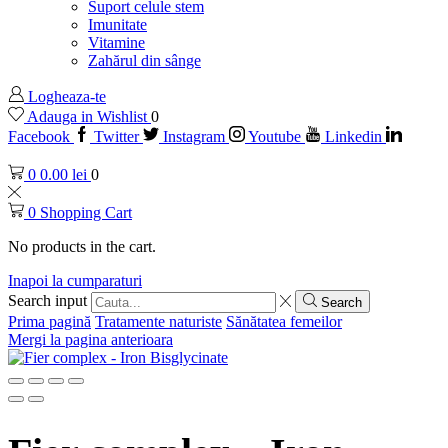
Suport celule stem
Imunitate
Vitamine
Zahărul din sânge
Logheaza-te
Adauga in Wishlist
0
Facebook
Twitter
Instagram
Youtube
Linkedin
0
0.00
lei
0
0
Shopping Cart
No products in the cart.
Inapoi la cumparaturi
Search input
Search
Prima pagină
Tratamente naturiste
Sănătatea femeilor
Mergi la pagina anterioara