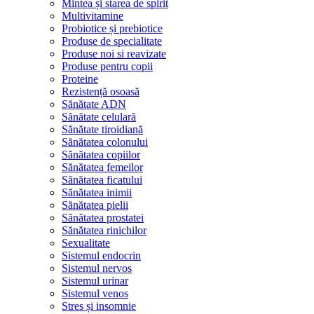
Mintea și starea de spirit
Multivitamine
Probiotice și prebiotice
Produse de specialitate
Produse noi si reavizate
Produse pentru copii
Proteine
Rezistență osoasă
Sănătate ADN
Sănătate celulară
Sănătate tiroidiană
Sănătatea colonului
Sănătatea copiilor
Sănătatea femeilor
Sănătatea ficatului
Sănătatea inimii
Sănătatea pielii
Sănătatea prostatei
Sănătatea rinichilor
Sexualitate
Sistemul endocrin
Sistemul nervos
Sistemul urinar
Sistemul venos
Stres și insomnie