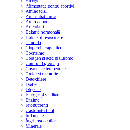
Alergii
Alimentație pentru sportivi
Aminoacizi
Anti-îmbâtrânire
Antioxidanți
Articulații
Balanță hormonală
Boli cardiovasculare
Candida
Ciuperci terapeutice
Coenzime
Colagen și acid hialuronic
Controlul greutății
Cosmetice terapeutice
Creier și memorie
Detoxifiere
Diabet
Digestie
Energie și vitalitate
Enzime
Fitonutrienți
Gastrointestinal
Inflamație
Îngrijirea ochilor
Minerale