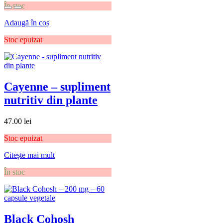
În stoc
Adaugă în coș
Stoc epuizat
Cayenne – supliment
nutritiv din plante
47.00
lei
Stoc epuizat
Citește mai mult
În stoc
Black Cohosh