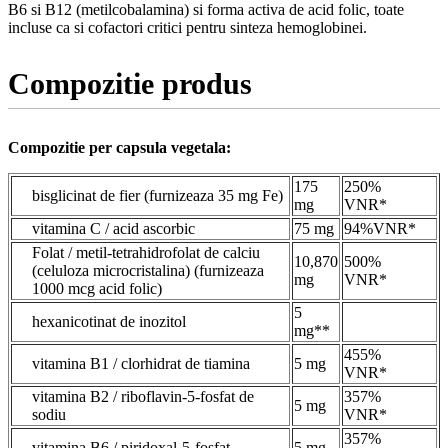
B6 si B12 (metilcobalamina) si forma activa de acid folic, toate
incluse ca si cofactori critici pentru sinteza hemoglobinei.
Compozitie produs
Compozitie per capsula vegetala:
175
250%
bisglicinat de fier (furnizeaza 35 mg Fe)
mg
VNR*
vitamina C / acid ascorbic
75 mg
94%VNR*
Folat / metil-tetrahidrofolat de calciu
10,870
500%
(celuloza microcristalina) (furnizeaza
mg
VNR*
1000 mcg acid folic)
5
hexanicotinat de inozitol
mg**
455%
vitamina B1 / clorhidrat de tiamina
5 mg
VNR*
vitamina B2 / riboflavin-5-fosfat de
357%
5 mg
sodiu
VNR*
357%
vitamina B6 / piridoxal-5-fosfat
5 mg