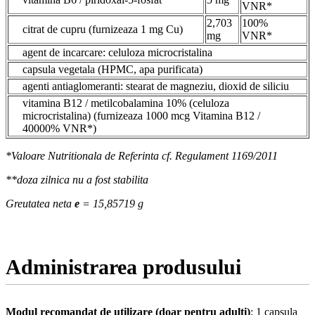
VNR*
2,703
100%
citrat de cupru (furnizeaza 1 mg Cu)
mg
VNR*
agent de incarcare: celuloza microcristalina
capsula vegetala (HPMC, apa purificata)
agenti antiaglomeranti: stearat de magneziu, dioxid de siliciu
vitamina B12 / metilcobalamina 10% (celuloza
microcristalina) (furnizeaza 1000 mcg Vitamina B12 /
40000% VNR*)
*Valoare Nutritionala de Referinta cf. Regulament 1169/2011
**doza zilnica nu a fost stabilita
Greutatea neta
e
= 15,85719 g
Administrarea produsului
Modul recomandat de utilizare (doar pentru adulti)
: 1 capsula