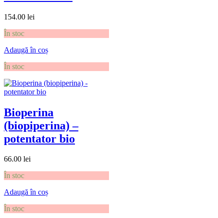
154.00
lei
În stoc
Adaugă în coș
În stoc
Bioperina
(biopiperina) –
potentator bio
66.00
lei
În stoc
Adaugă în coș
În stoc