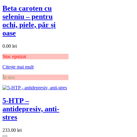
Beta caroten cu
seleniu – pentru
ochi, piele, păr și
oase
0.00
lei
Stoc epuizat
Citește mai mult
În stoc
5-HTP –
antidepresiv, anti-
stres
233.00
lei