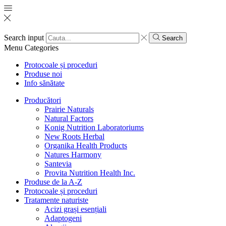
Search input
Search
Menu
Categories
Protocoale și proceduri
Produse noi
Info sănătate
Producători
Prairie Naturals
Natural Factors
Konig Nutrition Laboratoriums
New Roots Herbal
Organika Health Products
Natures Harmony
Santevia
Provita Nutrition Health Inc.
Produse de la A-Z
Protocoale și proceduri
Tratamente naturiste
Acizi grași esențiali
Adaptogeni