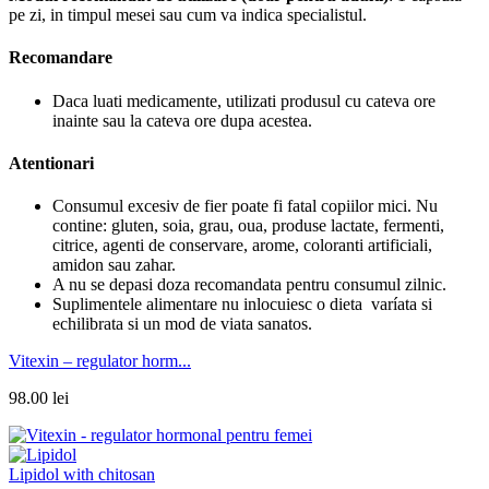
pe zi, in timpul mesei sau cum va indica specialistul.
Recomandare
Daca luati medicamente, utilizati produsul cu cateva ore
inainte sau la cateva ore dupa acestea.
Atentionari
Consumul excesiv de fier poate fi fatal copiilor mici. Nu
contine: gluten, soia, grau, oua, produse lactate, fermenti,
citrice, agenti de conservare, arome, coloranti artificiali,
amidon sau zahar.
A nu se depasi doza recomandata pentru consumul zilnic.
Suplimentele alimentare nu inlocuiesc o dieta varíata si
echilibrata si un mod de viata sanatos.
Vitexin – regulator horm...
98.00
lei
Lipidol with chitosan