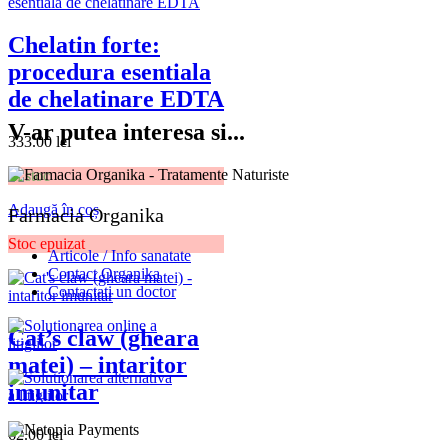
Chelatin forte:
procedura esentiala
de chelatinare EDTA
V-ar putea interesa si...
333.00
lei
În stoc
Adaugă în coș
Farmacia Organika
Stoc epuizat
Articole / Info sanatate
Contact Organika
Contactati un doctor
Cat’s claw (gheara
matei) – intaritor
imunitar
62.00
lei