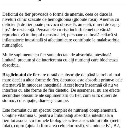
Deficitul de fier provoacă o formă de anemie, ceea ce duce la
niveluri clinic scăzute de hemoglobină (globule roșii). Anemia cu
deficiență de fier poate provoca oboseală, amețeli, dureri de cap și
lipsă de rezistență. Persoanele cu risc includ: femei de vârstă
reproductivă în timpul menstruației, persoane cu boală celiacă și
inflamatorie intestinală și afecțiuni care contribuie la malabsorbția
nutrienților.
Multe suplimente cu fier sunt afectate de absorbția intestinală
limitată, precum și de interferenta cu alți nutrienți care blocheaza
absorbția.
Bisglicinatul de fier
are o rată de absorbție de până la trei ori mai
mare decât a altor forme de fier, deoarece este absorbit printr-o cale
alternativă în mucoasa intestinală. Acest lucru înseamnă că nu va
interfera cu alte forme de fier dietetic. De asemenea, nu are efecte
secundare obișnuite ale suplimentării cu fier, cum ar fi: dureri de
stomac, constipație, diaree și crampe.
Este formulat cu un spectru complet de nutrienți complementari.
Conține vitamina C pentru a îmbunătăți absorbția intestinală a
fierului asociat cu formele biologice active ale acidului folic (metil
folat), cupru (ajuta la formarea celulelor rosii), vitaminele B1, B2,