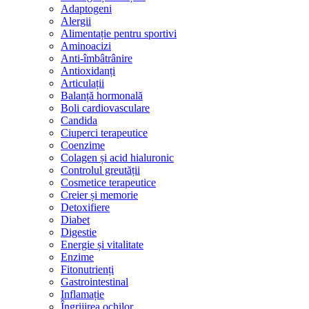
Adaptogeni
Alergii
Alimentație pentru sportivi
Aminoacizi
Anti-îmbâtrânire
Antioxidanți
Articulații
Balanță hormonală
Boli cardiovasculare
Candida
Ciuperci terapeutice
Coenzime
Colagen și acid hialuronic
Controlul greutății
Cosmetice terapeutice
Creier și memorie
Detoxifiere
Diabet
Digestie
Energie și vitalitate
Enzime
Fitonutrienți
Gastrointestinal
Inflamație
Îngrijirea ochilor