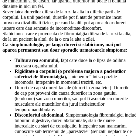
de mincarimi si de arsuri, iar aparitia durerilor nu poate fi banuita
dinainte in nici un fel.
Severitatea durerilor difera de la o zi la alta in diferite parti ale
corpului. La unii pacienti, durerile pot fi atat de puternice incat
provoaca dizabilitati fizice, pe cand la altii pot aparea doar dureri
usoare care dau senzatie de incomoditate-disconfort.
Slabiciunea care e provocata de fibromialgia difera de la o zi la alta,
de la un pacient la altul, de la o ora la alta a zilei.
Ca simptomatologie, pe langa dureri si slabiciune, mai pot
aparea permanent sau doar sporadic urmatoarele simptome:
Tulburarea somnului,
fapt care duce la o lipsa de odihna
necesara organismului.
Rigiditate a corpului (o problema majora a pacientilor
suferinzi de fibromialgia),
„intepenire” intr-o pozitie
incomoda, intepenire in momentul trezirii, etc.
Dureri de cap si dureri faciale (dureri in zona fetei). Durerile
de cap pot proveni din cauza durerilor in zona gatului
(tendoane) sau zona umerilor, sau pot fi asociate cu durerile
musculare ale muschilor din jurul incheieturilor
temporomandibulare.
Disconfortul abdominal.
Simptomatologia fibromialgiei inclu
tulburari digestive, dureri abdominale, stari de diaree
intercalate cu stari de constipatie. Intepenire sau mancarimi
cunoscute sub termenul de „parestezie” (senzatii neplacute de