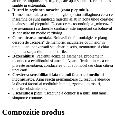
amortire, impunsaturi, frigere, care apar spontan), cel mai des
simtite in extremitati.
Dureri in regiunea toracica (zona pieptului).
Termen medical: „costocondralgie” (costocartilaginos) ceea ce
inseamna ca sunt implicati muschii aflati in zona unde coastele
intalnesc osul pieptului. Deoarece costocondralgia „mimeaza”
(se aseamana) cu durerile cardiace, este important ca bolnavul
sa consulte un medic cardiolog.
Concentrarea mentala.
Bolnavii de fibromialgie se plang
deseori de „scapari” de memorie, incurcarea cuvintelor in
timpul unei conversatii sau chiar in scris, tremuraturi si chiar
faptul ca scapa din mina lucrurile.
Dezechilibru.
Pacientii acuza de asemenea, probleme in
mentinerea echilibrului si ameteli. Apar dificultati in ceea ce
priveste orientarea, conducerea unui auomobil sau chiar citirea
unei carti.
Cresterea sensibilitatii fata de unii factori ai mediului
inconjurator.
Apar reactii asemanatoare cu reactiile alergice
la diversi factori ai mediului: lumina, zgomot, mirosuri,
diferite substante, etc.
Uscaciune a pielii,
uscaciune a ochilor si a gurii sunt iarasi
simptome comune.
Compozitie produs