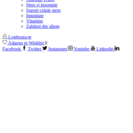
Stres și insomnie
Suport celule stem
Imunitate
Vitamine
Zahărul din sânge
Logheaza-te
Adauga in Wishlist
0
Facebook
Twitter
Instagram
Youtube
Linkedin