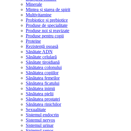
Minerale
Mintea și starea de spirit
Multivitamine
Probiotice și prebiotice
Produse de specialitate
Produse noi si reavizate
Produse pentru copii
Proteine
Rezistență osoasă
Sănătate ADN
Sănătate celulară
Sănătate tiroidiană
Sănătatea colonului
Sănătatea copiilor
Sănătatea femeilor
Sănătatea ficatului
Sănătatea inimii
Sănătatea pielii
Sănătatea prostatei
Sănătatea rinichilor
Sexualitate
Sistemul endocrin
Sistemul nervos
Sistemul urinar
Sistemul venos