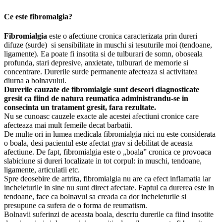
Ce este fibromalgia?
Fibromialgia
este o afectiune cronica caracterizata prin dureri
difuze (surde) si sensibilitate in muschi si tesuturile moi (tendoane,
ligamente). Ea poate fi insotita si de tulburari de somn, oboseala
profunda, stari depresive, anxietate, tulburari de memorie si
concentrare. Durerile surde permanente afecteaza si activitatea
diurna a bolnavului.
Durerile cauzate de fibromialgie sunt deseori diagnosticate
gresit ca fiind de natura reumatica administrandu-se in
consecinta un tratament gresit, fara rezultate.
Nu se cunoasc cauzele exacte ale acestei afectiuni cronice care
afecteaza mai mult femeile decat barbatii.
De multe ori in lumea medicala fibromialgia nici nu este considerata
o boala, desi pacientul este afectat grav si debilitat de aceasta
afectiune. De fapt, fibromialgia este o „boala” cronica ce provoaca
slabiciune si dureri localizate in tot corpul: in muschi, tendoane,
ligamente, articulatii etc.
Spre deosebire de artrita, fibromialgia nu are ca efect inflamatia iar
incheieturile in sine nu sunt direct afectate. Faptul ca durerea este in
tendoane, face ca bolnavul sa creada ca dor incheieturile si
presupune ca sufera de o forma de reumatism.
Bolnavii suferinzi de aceasta boala, descriu durerile ca fiind insotite