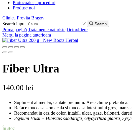
Protocoale și proceduri
Produse noi
Clinica Provita Brașov
Search input
Search
Prima pagină
Tratamente naturiste
Detoxifiere
Mergi la pagina anterioara
Fiber Ultra
140.00
lei
Supliment alimentar, calitate premium. Are actiune prebiotica.
Reface mucoasa stomacala si mucoasa intestinului gros, marest
Recomandat in caz de colon iritabil, ulcer, gaze, balonari, durer
Psylium Husk + Hibiscus sabdariffa, Glycyrrhiza glabra, Sy
În stoc