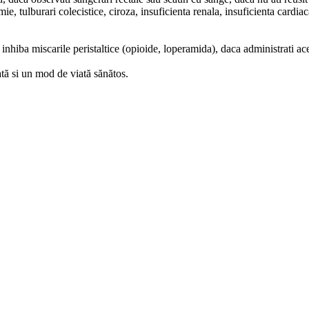
e, tulburari colecistice, ciroza, insuficienta renala, insuficienta cardiac
nhiba miscarile peristaltice (opioide, loperamida), daca administrati ace
ată si un mod de viată sănătos.