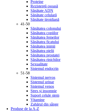
Proteine
Rezistență osoasă
Sănătate ADN
Sănătate celulară
Sănătate tiroidiană
41-50
Sănătatea colonului
Sănătatea copiilor
Sănătatea femeilor
Sănătatea ficatului
Sănătatea inimii
Sănătatea pielii
Sănătatea prostatei
Sănătatea rinichilor
Sexualitate
Sistemul endocrin
51-58
Sistemul nervos
Sistemul urinar
Sistemul venos
Stres și insomnie
Suport celule stem
Vitamine
Zahărul din sânge
Produse de la A-Z