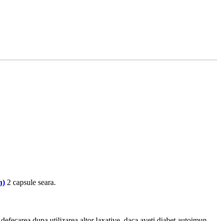
n)
2 capsule seara.
defecarea dupa utilizarea altor laxative, daca aveti diabet autoimun,