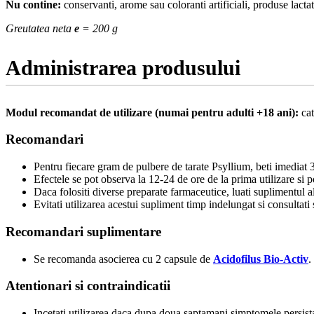
Nu contine:
conservanti, arome sau coloranti artificiali, produse lacta
Greutatea neta
e
= 200 g
Administrarea produsului
Modul recomandat de utilizare (numai pentru adulti +18 ani):
cat
Recomandari
Pentru fiecare gram de pulbere de tarate Psyllium, beti imediat 3
Efectele se pot observa la 12-24 de ore de la prima utilizare si p
Daca folositi diverse preparate farmaceutice, luati suplimentul a
Evitati utilizarea acestui supliment timp indelungat si consultati
Recomandari suplimentare
Se recomanda asocierea cu 2 capsule de
Acidofilus Bio-Activ
.
Atentionari si contraindicatii
Incetati utilizarea daca dupa doua saptamani simptomele persista,