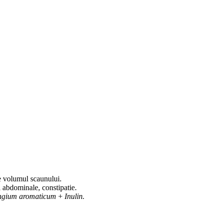
e volumul scaunului.
i abdominale, constipatie.
zyngium aromaticum
+
Inulin.