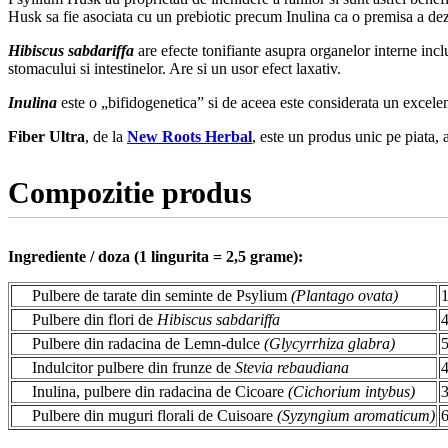
Husk sa fie asociata cu un prebiotic precum Inulina ca o premisa a dezv
Hibiscus sabdariffa
are efecte tonifiante asupra organelor interne incl
stomacului si intestinelor. Are si un usor efect laxativ.
Inulina
este o „bifidogenetica” si de aceea este considerata un excelent 
Fiber Ultra
, de la
New Roots Herbal
, este un produs unic pe piata, a
Compozitie produs
Ingrediente / doza (1 lingurita = 2,5 grame):
Pulbere de tarate din seminte de Psylium
(Plantago ovata)
Pulbere din flori de
Hibiscus sabdariffa
Pulbere din radacina de Lemn-dulce
(Glycyrrhiza glabra)
Indulcitor pulbere din frunze de
Stevia rebaudiana
Inulina, pulbere din radacina de Cicoare
(Cichorium intybus)
Pulbere din muguri florali de Cuisoare
(Syzyngium aromaticum)