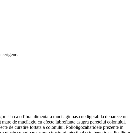
ancerigene.
gorisita ca o fibra alimentara mucilaginoasa nedigerabila deoarece nu
nut mare de mucilagiu cu efecte lubrefiante asupra peretelui colonului.
cte de curatire fortata a colonului. Polioligozaharidele prezente in
ru efecte superioare asupra tractului intestinal este benefic ca Psyllium