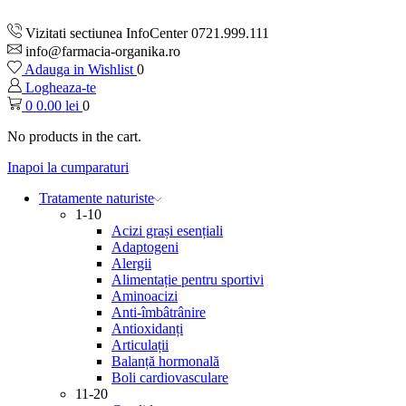
Vizitati sectiunea InfoCenter 0721.999.111
info@farmacia-organika.ro
Adauga in Wishlist
0
Logheaza-te
0
0.00
lei
0
No products in the cart.
Inapoi la cumparaturi
Tratamente naturiste
1-10
Acizi grași esențiali
Adaptogeni
Alergii
Alimentație pentru sportivi
Aminoacizi
Anti-îmbâtrânire
Antioxidanți
Articulații
Balanță hormonală
Boli cardiovasculare
11-20