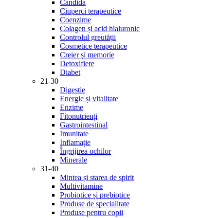
Candida
Ciuperci terapeutice
Coenzime
Colagen și acid hialuronic
Controlul greutății
Cosmetice terapeutice
Creier și memorie
Detoxifiere
Diabet
21-30
Digestie
Energie și vitalitate
Enzime
Fitonutrienți
Gastrointestinal
Imunitate
Inflamație
Îngrijirea ochilor
Minerale
31-40
Mintea și starea de spirit
Multivitamine
Probiotice și prebiotice
Produse de specialitate
Produse pentru copii