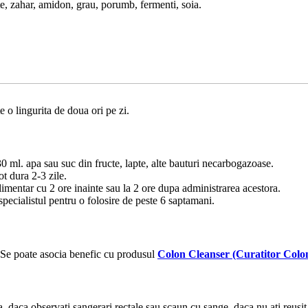
te, zahar, amidon, grau, porumb, fermenti, soia.
e o lingurita de doua ori pe zi.
0 ml. apa sau suc din fructe, lapte, alte bauturi necarbogazoase.
ot dura 2-3 zile.
limentar cu 2 ore inainte sau la 2 ore dupa administrarea acestora.
 specialistul pentru o folosire de peste 6 saptamani.
 Se poate asocia benefic cu produsul
Colon Cleanser (Curatitor Colo
 daca observati sangerari rectale sau scaun cu sange, daca nu ati reusit 