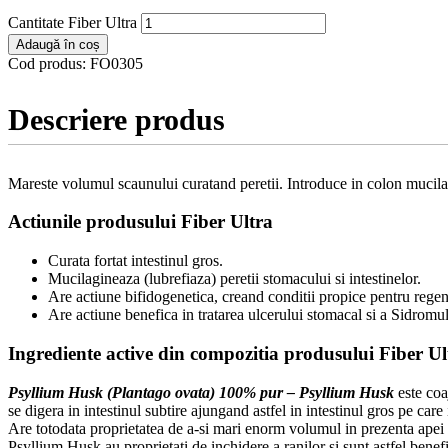
Cantitate Fiber Ultra
Adaugă în coș
Cod produs:
FO0305
Descriere produs
Mareste volumul scaunului curatand peretii. Introduce in colon mucilagii
Actiunile produsului Fiber Ultra
Curata fortat intestinul gros.
Mucilagineaza (lubrefiaza) peretii stomacului si intestinelor.
Are actiune bifidogenetica, creand conditii propice pentru regene
Are actiune benefica in tratarea ulcerului stomacal si a Sidromul
Ingrediente active din compozitia produsului Fiber Ul
Psyllium Husk (Plantago ovata) 100% pur – Psyllium Husk
este coa
se digera in intestinul subtire ajungand astfel in intestinul gros pe car
Are totodata proprietatea de a-si mari enorm volumul in prezenta apei s
Psyllium Husk au proprietati de inchidere a ranilor si sunt astfel benef