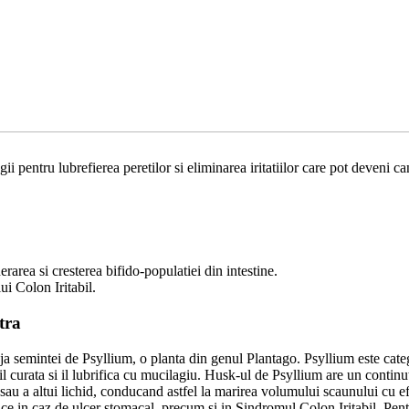
 pentru lubrefierea peretilor si eliminarea iritatiilor care pot deveni c
rarea si cresterea bifido-populatiei din intestine.
ui Colon Iritabil.
tra
ja semintei de Psyllium, o planta din genul Plantago. Psyllium este cate
e il curata si il lubrifica cu mucilagiu. Husk-ul de Psyllium are un conti
au a altui lichid, conducand astfel la marirea volumului scaunului cu efe
ice in caz de ulcer stomacal, precum si in Sindromul Colon Iritabil. Pent