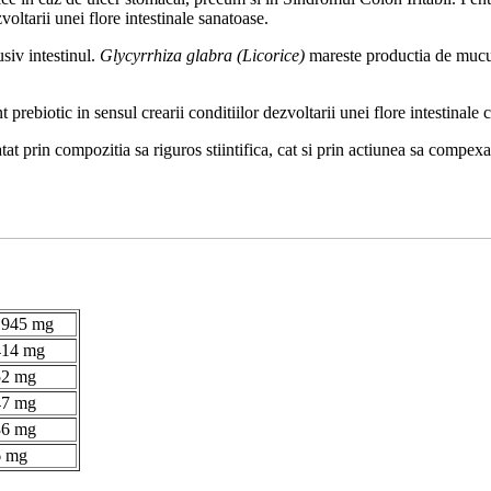
oltarii unei flore intestinale sanatoase.
usiv intestinul.
Glycyrrhiza glabra (Licorice)
mareste productia de mucus,
prebiotic in sensul crearii conditiilor dezvoltarii unei flore intestinale 
tat prin compozitia sa riguros stiintifica, cat si prin actiunea sa compexa 
1945 mg
414 mg
52 mg
47 mg
36 mg
6 mg