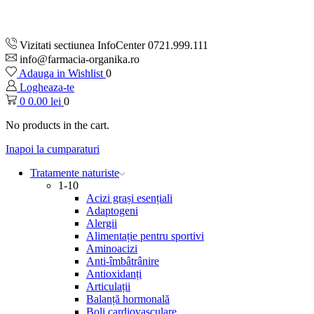
Vizitati sectiunea InfoCenter 0721.999.111
info@farmacia-organika.ro
Adauga in Wishlist
0
Logheaza-te
0
0.00
lei
0
No products in the cart.
Inapoi la cumparaturi
Tratamente naturiste
1-10
Acizi grași esențiali
Adaptogeni
Alergii
Alimentație pentru sportivi
Aminoacizi
Anti-îmbâtrânire
Antioxidanți
Articulații
Balanță hormonală
Boli cardiovasculare