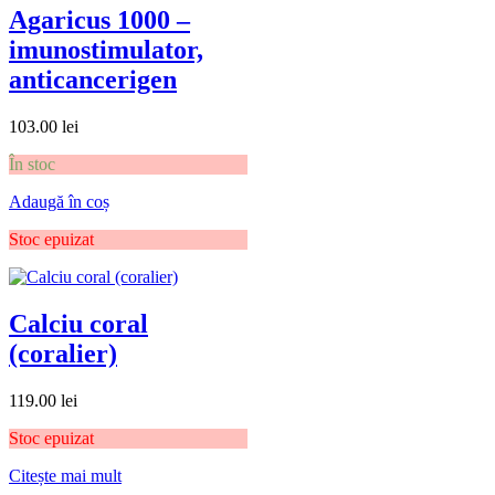
Agaricus 1000 –
imunostimulator,
anticancerigen
103.00
lei
În stoc
Adaugă în coș
Stoc epuizat
Calciu coral
(coralier)
119.00
lei
Stoc epuizat
Citește mai mult