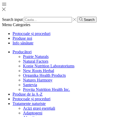
Search input
Search
Menu
Categories
Protocoale și proceduri
Produse noi
Info sănătate
Producători
Prairie Naturals
Natural Factors
Konig Nutrition Laboratoriums
New Roots Herbal
Organika Health Products
Natures Harmony
Santevia
Provita Nutrition Health Inc.
Produse de la A-Z
Protocoale și proceduri
Tratamente naturiste
Acizi grași esențiali
Adaptogeni