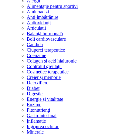
Alergii
Alimentație pentru sportivi
Aminoacizi
Anti-îmbâtrânire
Antioxidanți
Articulații
Balanță hormonală
Boli cardiovasculare
Candida
Ciuperci terapeutice
Coenzime
Colagen și acid hialuronic
Controlul greutății
Cosmetice terapeutice
Creier și memorie
Detoxifiere
Diabet
Digestie
Energie și vitalitate
Enzime
Fitonutrienți
Gastrointestinal
Inflamație
Îngrijirea ochilor
Minerale