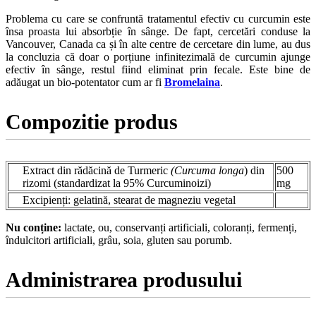
Problema cu care se confruntă tratamentul efectiv cu curcumin este
însa proasta lui absorbție în sânge. De fapt, cercetări conduse la
Vancouver, Canada ca și în alte centre de cercetare din lume, au dus
la concluzia că doar o porțiune infinitezimală de curcumin ajunge
efectiv în sânge, restul fiind eliminat prin fecale. Este bine de
adăugat un bio-potentator cum ar fi
Bromelaina
.
Compozitie produs
Extract din rădăcină de Turmeric
(Curcuma longa
) din
500
rizomi (standardizat la 95% Curcuminoizi)
mg
Excipienți: gelatină, stearat de magneziu vegetal
Nu conține:
lactate, ou, conservanți artificiali, coloranți, fermenți,
îndulcitori artificiali, grâu, soia, gluten sau porumb.
Administrarea produsului