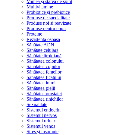
Mintea și starea de spirit
Multivitamine
Probiotice și prebiotice
Produse de specialitate
Produse noi si reavizate
Produse pentru copii
Proteine
Rezistență osoasă
Sănătate ADN
Sănătate celulară
Sănătate tiroidiană
Sănătatea colonului
Sănătatea copiilor
Sănătatea femeilor
Sănătatea ficatului
Sănătatea inimii
Sănătatea pielii
Sănătatea prostatei
Sănătatea rinichilor
Sexualitate
Sistemul endocrin
Sistemul nervos
Sistemul urinar
Sistemul venos
Stres și insomnie