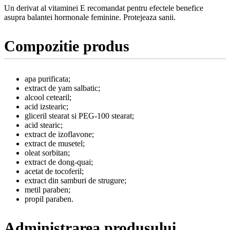
Un derivat al vitaminei E recomandat pentru efectele benefice
asupra balantei hormonale feminine. Protejeaza sanii.
Compozitie produs
apa purificata;
extract de yam salbatic;
alcool cetearil;
acid izstearic;
gliceril stearat si PEG-100 stearat;
acid stearic;
extract de izoflavone;
extract de musetel;
oleat sorbitan;
extract de dong-quai;
acetat de tocoferil;
extract din samburi de strugure;
metil paraben;
propil paraben.
Administrarea produsului