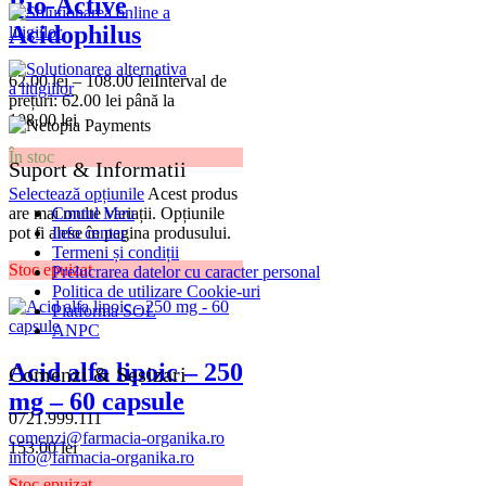
Bio-Active
Acidophilus
62.00
lei
–
108.00
lei
Interval de
prețuri: 62.00 lei până la
108.00 lei
În stoc
Suport & Informatii
Selectează opțiunile
Acest produs
Contul Meu
are mai multe variații. Opțiunile
Info center
pot fi alese în pagina produsului.
Termeni și condiții
Stoc epuizat
Prelucrarea datelor cu caracter personal
Politica de utilizare Cookie-uri
Platforma SOL
ANPC
Acid alfa lipoic – 250
Comenzi & Sesizari
mg – 60 capsule
0721.999.111
comenzi@farmacia-organika.ro
153.00
lei
info@farmacia-organika.ro
Stoc epuizat