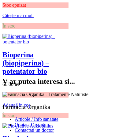
Stoc epuizat
Citește mai mult
În stoc
Bioperina
(biopiperina) –
potentator bio
V-ar putea interesa si...
66.00
lei
În stoc
Adaugă în coș
Farmacia Organika
În stoc
Articole / Info sanatate
Contact Organika
Contactati un doctor