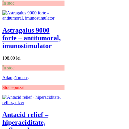
În stoc
Astragalus 9000
forte – antitumoral,
imunostimulator
108.00
lei
În stoc
Adaugă în coș
Stoc epuizat
Antacid relief –
hiperaciditate,