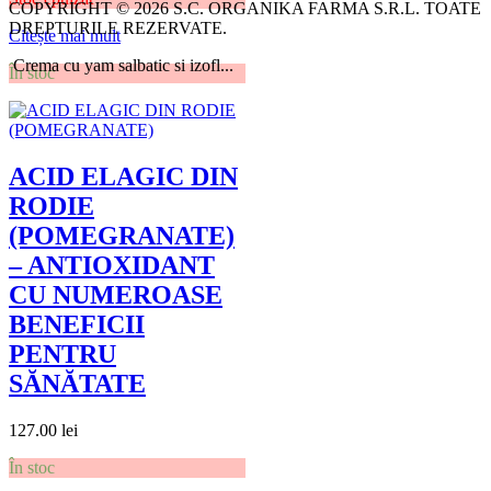
COPYRIGHT © 2026 S.C. ORGANIKA FARMA S.R.L. TOATE
DREPTURILE REZERVATE.
Citește mai mult
Crema cu yam salbatic si izofl...
În stoc
ACID ELAGIC DIN
RODIE
(POMEGRANATE)
– ANTIOXIDANT
CU NUMEROASE
BENEFICII
PENTRU
SĂNĂTATE
127.00
lei
În stoc