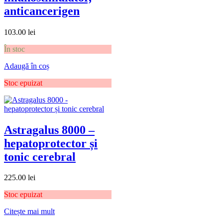
anticancerigen
103.00
lei
În stoc
Adaugă în coș
Stoc epuizat
Astragalus 8000 –
hepatoprotector și
tonic cerebral
225.00
lei
Stoc epuizat
Citește mai mult