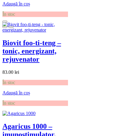
Adaugă în coș
În stoc
Biovit foo-ti-teng –
tonic, energizant,
rejuvenator
83.00
lei
În stoc
Adaugă în coș
În stoc
Agaricus 1000 –
imunostimulator,