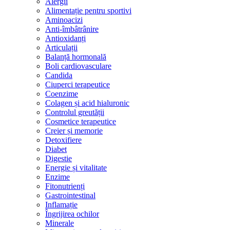
Alergii
Alimentație pentru sportivi
Aminoacizi
Anti-îmbâtrânire
Antioxidanți
Articulații
Balanță hormonală
Boli cardiovasculare
Candida
Ciuperci terapeutice
Coenzime
Colagen și acid hialuronic
Controlul greutății
Cosmetice terapeutice
Creier și memorie
Detoxifiere
Diabet
Digestie
Energie și vitalitate
Enzime
Fitonutrienți
Gastrointestinal
Inflamație
Îngrijirea ochilor
Minerale