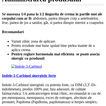
Se maseaza 1/4 pana la 1/2 lingurita de crema in partile moi ale
corpului cum ar fi:
abdomen, partea dinspre corp a antebratelor,
fese, partea de jos a sanilor, gât, si partea dinspre interior a coapselor.
Recomandari
Variati zilnic zona de aplicare.
Pentru rezultate mai bune spalati bine pielea inainte de a
aplica crema.
Pentru reglare hormonala mai eficienta se poate asocia
sinergic cu produsul:
Indole-3-Carbinol sinergistic forte
Indole-3-Carbinol sinergistic cu potenta forte, cu DIM (3,3′-Di-
indolimetan), produs 100% pur, fara adaosuri, de calitate
farmaceutica. Un anticancerigen testat clinic, recomandat in caz de
pre-menopauza, menopauza, exces de estrogen, afectiuni ale
prostatei, Papiloma (Papilloma, papilomatoza) si herpes simplex.