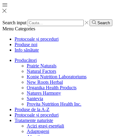
Search input
Search
Menu
Categories
Protocoale și proceduri
Produse noi
Info sănătate
Producători
Prairie Naturals
Natural Factors
Konig Nutrition Laboratoriums
New Roots Herbal
Organika Health Products
Natures Harmony
Santevia
Provita Nutrition Health Inc.
Produse de la A-Z
Protocoale și proceduri
Tratamente naturiste
Acizi grași esențiali
Adaptogeni