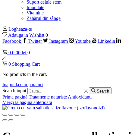
Suport celule stem
Imunitate
Vitamine
Zahărul din sânge
Logheaza-te
Adauga in Wishlist
0
Facebook
Twitter
Instagram
Youtube
Linkedin
0
0.00
lei
0
0
Shopping Cart
No products in the cart.
Inapoi la cumparaturi
Search input
Search
Prima pagină
Tratamente naturiste
Antioxidanți
Mergi la pagina anterioara