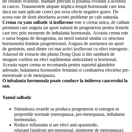
de chisturi ovariene, mamare precum si posibila evolutie a acestora
in cancer. Tratamentele alopate implica terapii hormonale care insa
daca nu sunt aplicate corect pot avea efecte negative grave. De
aceea este de dorit abordarea acestei probleme pe cale naturala.
Crema cu yam salbatic si izoflavone
este o crema unica, de calitate
premium care asigura un aport natural de progesteron pentru femeile
care trec prin momente de imbalanta hormonala. Aceasta crema este
o sursa bogata de diosgenina, un sterol natural similar cu structura
hormonului feminin progesteronul. Asigura de asemenea un aport
de genistein, unul dintre cei mai activi izoflavoni cu efect estrogenic.
Adaosul de extracte din planta Dong Quai si din samburii de
strugure confera un efect suplimentar antioxidant si hormonal.
Aceasta super crema se recomanda pentru suportul glandelor
adrenale, balantarea hormonilor feminini si combaterea efectelor pre-
menstruale si de menopauza.
O inbalanta hormonala poate conduce la initierea cancerului la
san.
Yamul salbatic
Stimuleaza ovarele sa produca progesteron si estrogen in
proportiile normale (menopauza, pre-menopauza, imbalanta
hormonala).
Reduce inflamatia si are efect anti-spasmodic,
relaxant (sindrom pre-menstrual, simptome de menopauza).