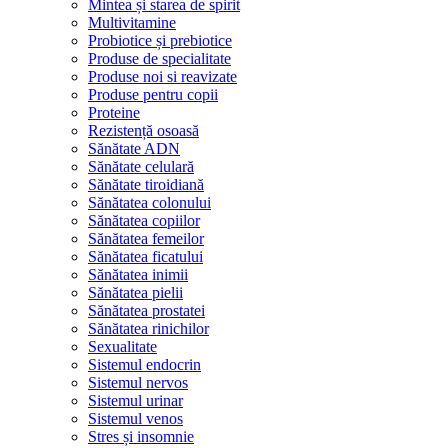
Mintea și starea de spirit
Multivitamine
Probiotice și prebiotice
Produse de specialitate
Produse noi si reavizate
Produse pentru copii
Proteine
Rezistență osoasă
Sănătate ADN
Sănătate celulară
Sănătate tiroidiană
Sănătatea colonului
Sănătatea copiilor
Sănătatea femeilor
Sănătatea ficatului
Sănătatea inimii
Sănătatea pielii
Sănătatea prostatei
Sănătatea rinichilor
Sexualitate
Sistemul endocrin
Sistemul nervos
Sistemul urinar
Sistemul venos
Stres și insomnie