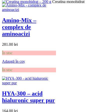
Creatina monohidrat
Amino-Mix –
complex de
aminoacizi
281.00
lei
În stoc
Adaugă în coș
În stoc
HYA-300 – acid
hialuronic super pur
164.00
lei