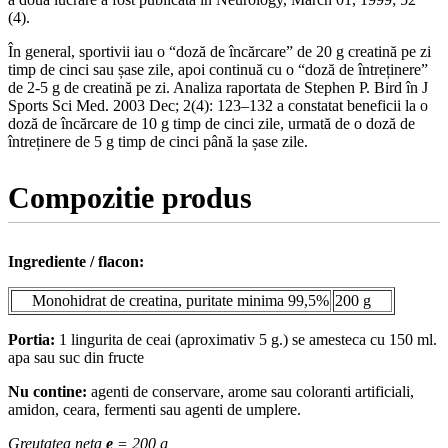
(4).
În general, sportivii iau o “doză de încărcare” de 20 g creatină pe zi
timp de cinci sau șase zile, apoi continuă cu o “doză de întreținere”
de 2-5 g de creatină pe zi. Analiza raportata de Stephen P. Bird în J
Sports Sci Med. 2003 Dec; 2(4): 123–132 a constatat beneficii la o
doză de încărcare de 10 g timp de cinci zile, urmată de o doză de
întreținere de 5 g timp de cinci până la șase zile.
Compozitie produs
Ingrediente / flacon:
Monohidrat de creatina, puritate minima 99,5%
200 g
Portia:
1 lingurita de ceai (aproximativ 5 g.) se amesteca cu 150 ml.
apa sau suc din fructe
Nu contine:
agenti de conservare, arome sau coloranti artificiali,
amidon, ceara, fermenti sau agenti de umplere.
Greutatea neta
e
= 200 g