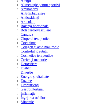
Alergii
Alimentație pentru sportivi
Aminoacizi
Anti-îmbâtrânire
Antioxidanți
Articulații
Balanță hormonală
Boli cardiovasculare
Candida
Ciuperci terapeutice
Coenzime
Colagen și acid hialuronic
Controlul greutății
Cosmetice terapeutice
Creier și memorie
Detoxifiere
Diabet
Digestie
Energie și vitalitate
Enzime
Fitonutrienți
Gastrointestinal
Inflamație
Îngrijirea ochilor
Minerale