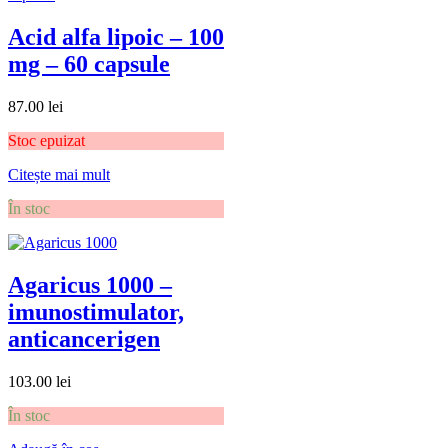
Acid alfa lipoic – 100
mg – 60 capsule
87.00
lei
Stoc epuizat
Citește mai mult
În stoc
Agaricus 1000 –
imunostimulator,
anticancerigen
103.00
lei
În stoc