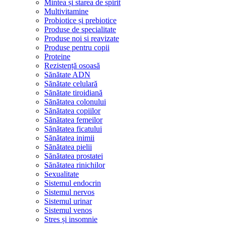
Mintea și starea de spirit
Multivitamine
Probiotice și prebiotice
Produse de specialitate
Produse noi si reavizate
Produse pentru copii
Proteine
Rezistență osoasă
Sănătate ADN
Sănătate celulară
Sănătate tiroidiană
Sănătatea colonului
Sănătatea copiilor
Sănătatea femeilor
Sănătatea ficatului
Sănătatea inimii
Sănătatea pielii
Sănătatea prostatei
Sănătatea rinichilor
Sexualitate
Sistemul endocrin
Sistemul nervos
Sistemul urinar
Sistemul venos
Stres și insomnie