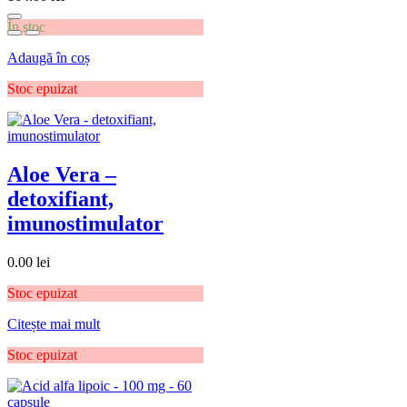
În stoc
Adaugă în coș
Stoc epuizat
Aloe Vera –
detoxifiant,
imunostimulator
0.00
lei
Stoc epuizat
Citește mai mult
Stoc epuizat