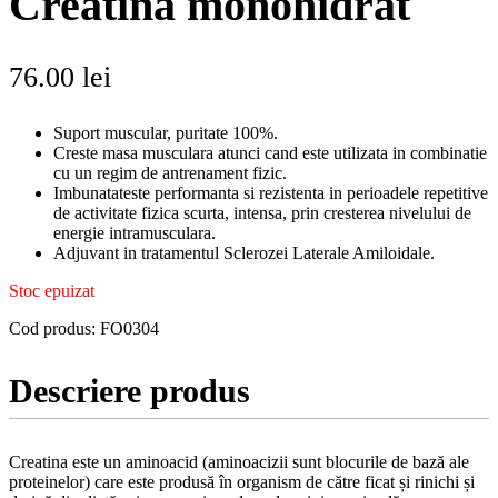
Creatina monohidrat
76.00
lei
Suport muscular, puritate 100%.
Creste masa musculara atunci cand este utilizata in combinatie
cu un regim de antrenament fizic.
Imbunatateste performanta si rezistenta in perioadele repetitive
de activitate fizica scurta, intensa, prin cresterea nivelului de
energie intramusculara.
Adjuvant in tratamentul Sclerozei Laterale Amiloidale.
Stoc epuizat
Cod produs:
FO0304
Descriere produs
Creatina este un aminoacid (aminoacizii sunt blocurile de bază ale
proteinelor) care este produsă în organism de către ficat și rinichi și