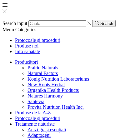
Search input
Search
Menu
Categories
Protocoale și proceduri
Produse noi
Info sănătate
Producători
Prairie Naturals
Natural Factors
Konig Nutrition Laboratoriums
New Roots Herbal
Organika Health Products
Natures Harmony
Santevia
Provita Nutrition Health Inc.
Produse de la A-Z
Protocoale și proceduri
Tratamente naturiste
Acizi grași esențiali
Adaptogeni