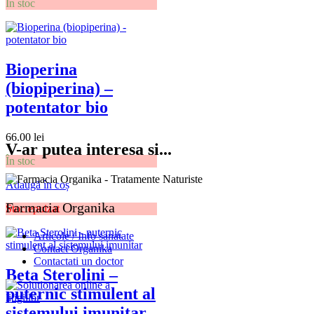
În stoc
Bioperina
(biopiperina) –
potentator bio
66.00
lei
V-ar putea interesa si...
În stoc
Adaugă în coș
Farmacia Organika
Stoc epuizat
Articole / Info sanatate
Contact Organika
Contactati un doctor
Beta Sterolini –
puternic stimulent al
sistemului imunitar