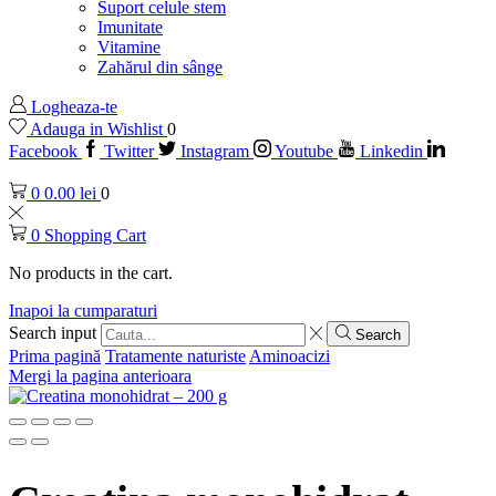
Suport celule stem
Imunitate
Vitamine
Zahărul din sânge
Logheaza-te
Adauga in Wishlist
0
Facebook
Twitter
Instagram
Youtube
Linkedin
0
0.00
lei
0
0
Shopping Cart
No products in the cart.
Inapoi la cumparaturi
Search input
Search
Prima pagină
Tratamente naturiste
Aminoacizi
Mergi la pagina anterioara