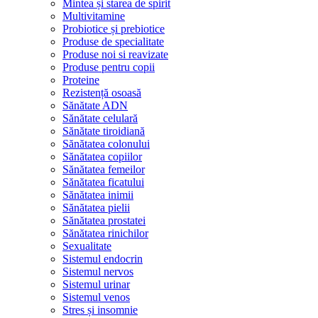
Mintea și starea de spirit
Multivitamine
Probiotice și prebiotice
Produse de specialitate
Produse noi si reavizate
Produse pentru copii
Proteine
Rezistență osoasă
Sănătate ADN
Sănătate celulară
Sănătate tiroidiană
Sănătatea colonului
Sănătatea copiilor
Sănătatea femeilor
Sănătatea ficatului
Sănătatea inimii
Sănătatea pielii
Sănătatea prostatei
Sănătatea rinichilor
Sexualitate
Sistemul endocrin
Sistemul nervos
Sistemul urinar
Sistemul venos
Stres și insomnie