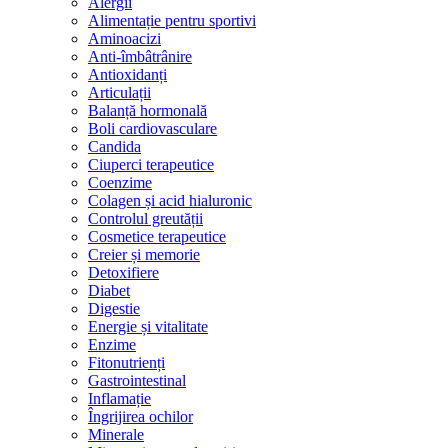
Alergii
Alimentație pentru sportivi
Aminoacizi
Anti-îmbâtrânire
Antioxidanți
Articulații
Balanță hormonală
Boli cardiovasculare
Candida
Ciuperci terapeutice
Coenzime
Colagen și acid hialuronic
Controlul greutății
Cosmetice terapeutice
Creier și memorie
Detoxifiere
Diabet
Digestie
Energie și vitalitate
Enzime
Fitonutrienți
Gastrointestinal
Inflamație
Îngrijirea ochilor
Minerale