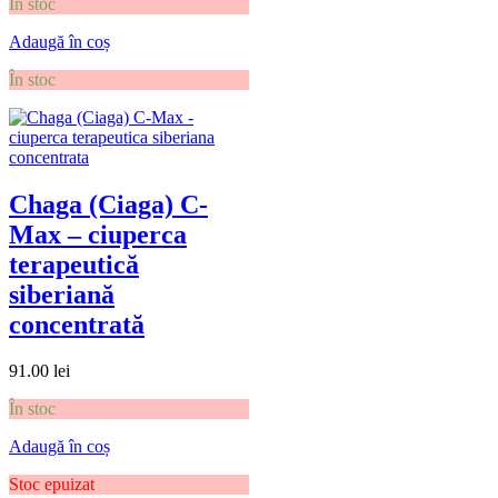
În stoc
Adaugă în coș
În stoc
Chaga (Ciaga) C-
Max – ciuperca
terapeutică
siberiană
concentrată
91.00
lei
În stoc
Adaugă în coș
Stoc epuizat