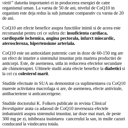
vietii”
datorita importantei ei in producerea energiei de catre
organismul uman. La varsta de 50 de ani, nivelul de CoQ10 in
organism este deja redus la sub jumatate comparativ cu varsta de 20
de ani.
CoQ10 are efecte benefice asupra functiilor inimii si de aceea este
recomandat pentru cei ce sufera de:
insuficienta cardiaca,
cardiopatie ischemica, angina pectorala, infarct miocardic,
ateroscleroza, hipertensiune arteriala.
CoQ10 este un antioxidant putermic care in doze de 60-150 mg are
un efect de intarire a sistemului imunitar prin marirea productiei de
anticorpi. Este, de asemenea, utila in reducerea efectelor secundare
ale chimoterapiei. Ultimele studii arata efecte benefice la
diabetici
si
la cei cu
colesterol marit
.
Studiile efectuate in SUA au demonstrat ca suplimentarea cu CoQ10
mareste activitatea macrofaga si are, de asemenea, efecte antivirale,
antibacteriene si anticancerigene.
Studiile doctorului K. Folkers publicate in revista
Clinical
Investigator
arata ca adaosul de CoQ10 inverseaza efectele
imbatranirii asupra sistemului imunitar, iar doze mai mari, de peste
300 mg pe zi, inhibeaza inaintarea cancerului la san, in multe cazuri
conducand la vindecarea totala.