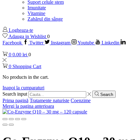
Suport celule stem
Imunitate
Vitamine
Zahărul din sânge
Logheaza-te
Adauga in Wishlist
0
Facebook
Twitter
Instagram
Youtube
Linkedin
0
0.00
lei
0
0
Shopping Cart
No products in the cart.
Inapoi la cumparaturi
Search input
Search
Prima pagină
Tratamente naturiste
Coenzime
Mergi la pagina anterioara