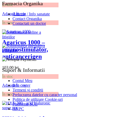
Farmacia Organika
În stoc
Adaugă în coș
Articole / Info sanatate
Contact Organika
În stoc
Contactati un doctor
Agaricus 1000 –
imunostimulator,
anticancerigen
103.00
lei
Suport & Informatii
În stoc
Contul Meu
Info center
Adaugă în coș
Termeni și condiții
În stoc
Prelucrarea datelor cu caracter personal
Politica de utilizare Cookie-uri
Platforma SOL
ANPC