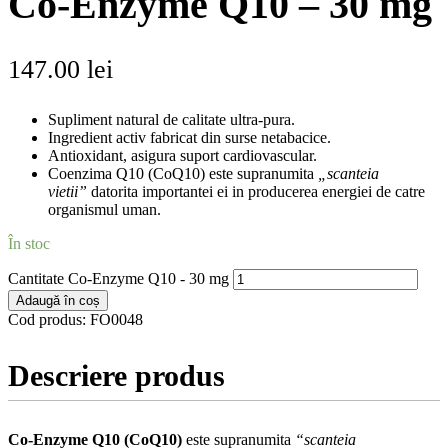
Co-Enzyme Q10 – 30 mg
147.00
lei
Supliment natural de calitate ultra-pura.
Ingredient activ fabricat din surse netabacice.
Antioxidant, asigura suport cardiovascular.
Coenzima Q10 (CoQ10) este supranumita
„scanteia
vietii”
datorita importantei ei in producerea energiei de catre
organismul uman.
În stoc
Cantitate Co-Enzyme Q10 - 30 mg
Adaugă în coș
Cod produs:
FO0048
Descriere produs
Co-Enzyme Q10 (CoQ10)
este supranumita
“scanteia