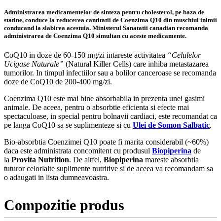
Administrarea medicamentelor de sinteza pentru cholesterol, pe baza de
statine, conduce la reducerea cantitatii de Coenzima Q10 din muschiul inimii
conducand la slabirea acestuia. Ministerul Sanatatii canadian recomanda
administrarea de Coenzima Q10 simultan cu aceste medicamente.
CoQ10 in doze de 60-150 mg/zi intareste activitatea
“Celulelor
Ucigase Naturale”
(Natural Killer Cells) care inhiba metastazarea
tumorilor. In timpul infectiilor sau a bolilor canceroase se recomanda
doze de CoQ10 de 200-400 mg/zi.
Coenzima Q10 este mai bine absorbabila in prezenta unei gasimi
animale. De aceea, pentru o absorbtie eficienta si efecte mai
spectaculoase, in special pentru bolnavii cardiaci, este recomandat ca
pe langa CoQ10 sa se suplimenteze si cu
Ulei de Somon Salbatic
.
Bio-absorbtia Coenzimei Q10 poate fi marita considerabil (~60%)
daca este administrata concomitent cu produsul
Biopiperina
de
la
Provita Nutrition
. De altfel,
Biopiperina
mareste absorbtia
tuturor celorlalte suplimente nutritive si de aceea va recomandam sa
o adaugati in lista dumneavoastra.
Compozitie produs