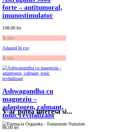
forte – antitumoral,
imunostimulator
108.00
lei
În stoc
Adaugă în coș
În stoc
Ashwagandha cu
magneziu –
adaptogen, calmant,
V-ar putea interesa si...
tonic revitalizant
86.00
lei