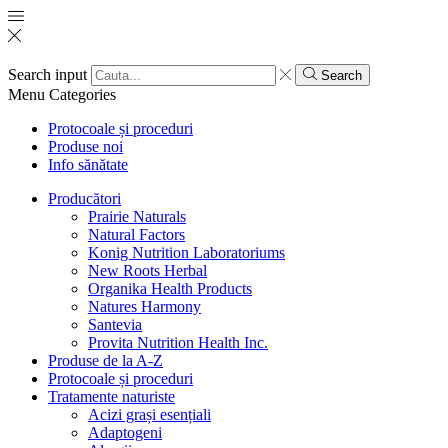
Search input
Search
Menu
Categories
Protocoale și proceduri
Produse noi
Info sănătate
Producători
Prairie Naturals
Natural Factors
Konig Nutrition Laboratoriums
New Roots Herbal
Organika Health Products
Natures Harmony
Santevia
Provita Nutrition Health Inc.
Produse de la A-Z
Protocoale și proceduri
Tratamente naturiste
Acizi grași esențiali
Adaptogeni