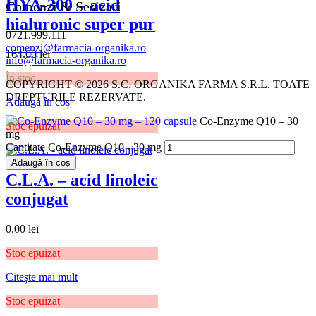
HYA-300 – acid
Comenzi & Sesizari
hialuronic super pur
0721.999.111
comenzi@farmacia-organika.ro
164.00
lei
info@farmacia-organika.ro
În stoc
COPYRIGHT © 2026 S.C. ORGANIKA FARMA S.R.L. TOATE
DREPTURILE REZERVATE.
Adaugă în coș
Co-Enzyme Q10 – 30
Stoc epuizat
mg
Cantitate Co-Enzyme Q10 - 30 mg
Adaugă în coș
C.L.A. – acid linoleic
conjugat
0.00
lei
Stoc epuizat
Citește mai mult
Stoc epuizat