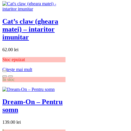
Cat’s claw (gheara
matei) – intaritor
imunitar
62.00
lei
Stoc epuizat
Citește mai mult
În stoc
Dream-On – Pentru
somn
139.00
lei