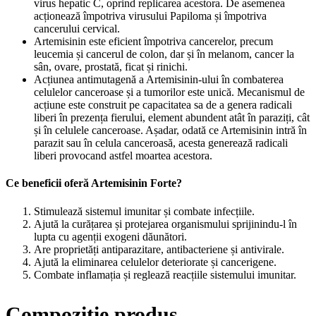
virus hepatic C, oprind replicarea acestora. De asemenea
acționează împotriva virusului Papiloma și împotriva
cancerului cervical.
Artemisinin este eficient împotriva cancerelor, precum
leucemia și cancerul de colon, dar și în melanom, cancer la
sân, ovare, prostată, ficat și rinichi.
Acțiunea antimutagenă a Artemisinin-ului în combaterea
celulelor canceroase și a tumorilor este unică. Mecanismul de
acțiune este construit pe capacitatea sa de a genera radicali
liberi în prezența fierului, element abundent atât în ​​paraziți, cât
și în celulele canceroase. Așadar, odată ce Artemisinin intră în
parazit sau în celula canceroasă, acesta generează radicali
liberi provocand astfel moartea acestora.
Ce beneficii oferă Artemisinin Forte?
Stimulează sistemul imunitar și combate infecțiile.
Ajută la curățarea și protejarea organismului sprijinindu-l în
lupta cu agenții exogeni dăunători.
Are proprietăți antiparazitare, antibacteriene și antivirale.
Ajută la eliminarea celulelor deteriorate și cancerigene.
Combate inflamația și reglează reacțiile sistemului imunitar.
Compozitie produs