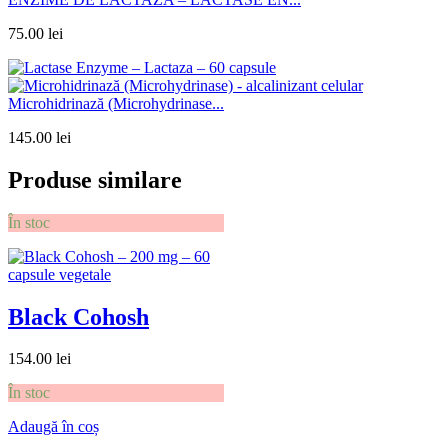
75.00
lei
Microhidrinază (Microhydrinase...
145.00
lei
Produse similare
În stoc
Black Cohosh
154.00
lei
În stoc
Adaugă în coș