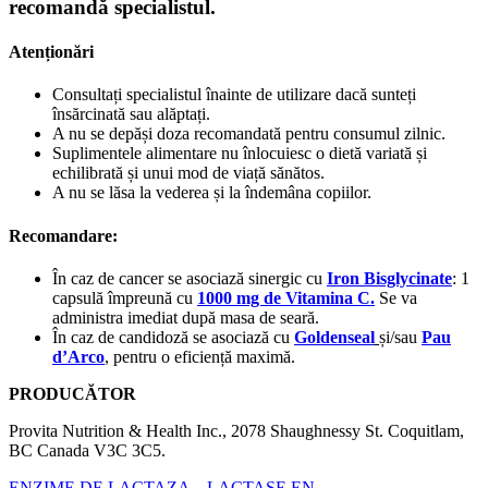
recomandă specialistul.
Atenționări
Consultați specialistul înainte de utilizare dacă sunteți
însărcinată sau alăptați.
A nu se depăși doza recomandată pentru consumul zilnic.
Suplimentele alimentare nu înlocuiesc o dietă variată și
echilibrată și unui mod de viață sănătos.
A nu se lăsa la vederea și la îndemâna copiilor.
Recomandare:
În caz de cancer se asociază sinergic cu
Iron Bisglycinate
: 1
capsulă împreună cu
1000 mg de Vitamina C.
Se va
administra imediat după masa de seară.
În caz de candidoză se asociază cu
Goldenseal
și/sau
Pau
d’Arco
, pentru o eficiență maximă.
PRODUCĂTOR
Provita Nutrition & Health Inc., 2078 Shaughnessy St. Coquitlam,
BC Canada V3C 3C5.
ENZIME DE LACTAZA – LACTASE EN...