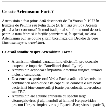
Ce este Artemisinin Forte?
Artemisinin a fost prima dată descoperit de Tu Youou în 1972 în
frunzele de Peliniță sau Pelin dulce (
Artemisia annua
). Această
plantă a fost consumată în mod tradițional sub forma unui decoct,
pentru a trata febra și infecțiile parazitare și, în special, malaria.
Artemisinin pur, se obține și prin biosinteză din Drojdie de bere
(
Saccharomyces cerevisiae
).
Ce arată studiile despre Artemisinin Forte?
Artemisinin elimină paraziții fiind eficient în protocoalele
terapeutice împotriva Borelliozei (boala Lyme).
Artemisinin acționează împotriva infecțiilor fungice, tratând
inclusiv candidoza.
Deasemenea, profesorul Yesha Patel a arătat că Artemisinin
combinat cu antibiotice este capabil să combată o altă boală
bacteriană bine cunoscută și foarte periculoasă, tuberculoza
sau TBC.
Artemisinin are acțiune antivirală cu spectru larg:
citomegalovirus și alți membrii ai familiei Herpesviridae
precum Herpes simplex virus și Epstein-Barr, virus hepatic B,