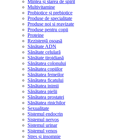
Mintea și starea de spirit
Multivitamine
Probiotice și prebiotice
Produse de specialitate
Produse noi si reavizate
Produse pentru copii
Proteine
Rezistență osoasă
Sănătate ADN
Sănătate celulară
Sănătate tiroidiană
Sănătatea colonului
Sănătatea copiilor
Sănătatea femeilor
Sănătatea ficatului
Sănătatea inimii
Sănătatea pielii
Sănătatea prostatei
Sănătatea rinichilor
Sexualitate
Sistemul endocrin
Sistemul nervos
Sistemul urinar
Sistemul venos
Stres și insomnie