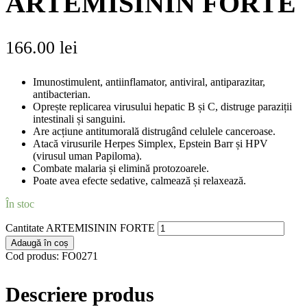
ARTEMISININ FORTE
166.00
lei
Imunostimulent, antiinflamator, antiviral, antiparazitar,
antibacterian.
Oprește replicarea virusului hepatic B și C, distruge paraziții
intestinali și sanguini.
Are acțiune antitumorală distrugând celulele canceroase.
Atacă virusurile Herpes Simplex, Epstein Barr și HPV
(virusul uman Papiloma).
Combate malaria și elimină protozoarele.
Poate avea efecte sedative, calmează și relaxează.
În stoc
Cantitate ARTEMISININ FORTE
Adaugă în coș
Cod produs:
FO0271
Descriere produs