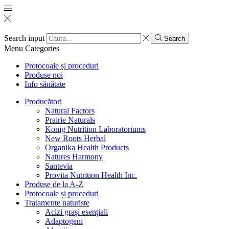
Search input
Search
Menu
Categories
Protocoale și proceduri
Produse noi
Info sănătate
Producători
Natural Factors
Prairie Naturals
Konig Nutrition Laboratoriums
New Roots Herbal
Organika Health Products
Natures Harmony
Santevia
Provita Nutrition Health Inc.
Produse de la A-Z
Protocoale și proceduri
Tratamente naturiste
Acizi grași esențiali
Adaptogeni