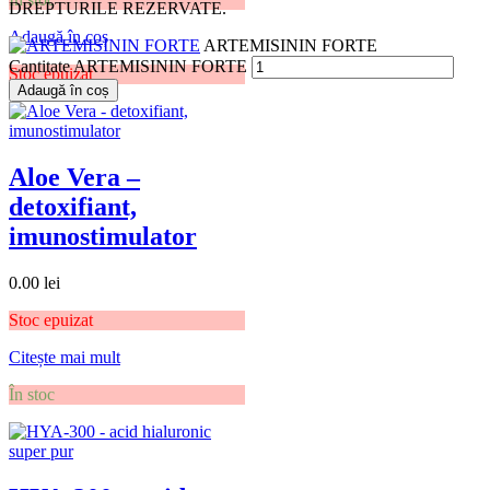
DREPTURILE REZERVATE.
Adaugă în coș
ARTEMISININ FORTE
Cantitate ARTEMISININ FORTE
Stoc epuizat
Adaugă în coș
Aloe Vera –
detoxifiant,
imunostimulator
0.00
lei
Stoc epuizat
Citește mai mult
În stoc