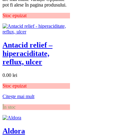
pot fi alese în pagina produsului.
Stoc epuizat
Antacid relief –
hiperaciditate,
reflux, ulcer
0.00
lei
Stoc epuizat
Citește mai mult
În stoc
Aldora