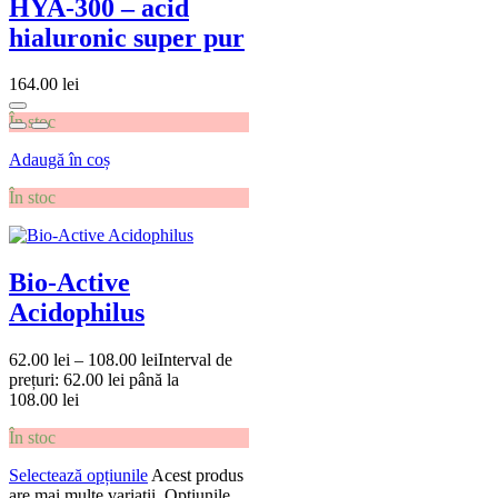
HYA-300 – acid
hialuronic super pur
164.00
lei
În stoc
Adaugă în coș
În stoc
Bio-Active
Acidophilus
62.00
lei
–
108.00
lei
Interval de
prețuri: 62.00 lei până la
108.00 lei
În stoc
Selectează opțiunile
Acest produs
are mai multe variații. Opțiunile