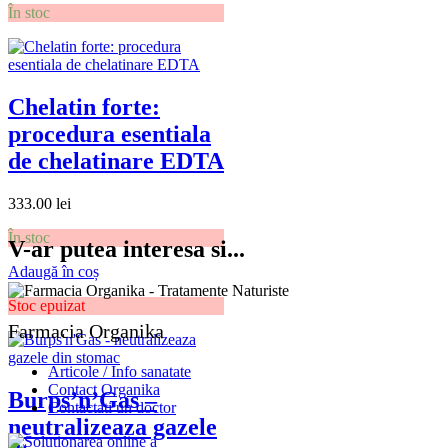
În stoc
Chelatin forte:
procedura esentiala
de chelatinare EDTA
333.00
lei
În stoc
V-ar putea interesa si...
Adaugă în coș
Stoc epuizat
Farmacia Organika
Articole / Info sanatate
Contact Organika
Burps’n’Gas –
Contactati un doctor
neutralizeaza gazele