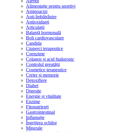
Alergii
Alimentație pentru sportivi
Aminoacizi
Anti-îmbâtrânire
Antioxidanți
Articulații
Balanță hormonală
Boli cardiovasculare
Candida
Ciuperci terapeutice
Coenzime
Colagen și acid hialuronic
Controlul greutății
Cosmetice terapeutice
Creier și memorie
Detoxifiere
Diabet
Digestie
Energie și vitalitate
Enzime
Fitonutrienți
Gastrointestinal
Inflamație
Îngrijirea ochilor
Minerale