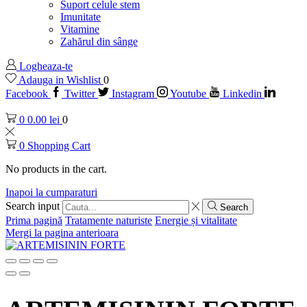
Suport celule stem
Imunitate
Vitamine
Zahărul din sânge
Logheaza-te
Adauga in Wishlist
0
Facebook
Twitter
Instagram
Youtube
Linkedin
0
0.00
lei
0
0
Shopping Cart
No products in the cart.
Inapoi la cumparaturi
Search input
Search
Prima pagină
Tratamente naturiste
Energie și vitalitate
Mergi la pagina anterioara