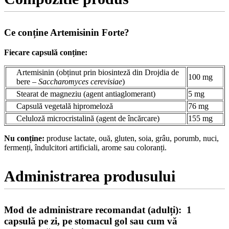
Ce conține Artemisinin Forte?
Fiecare capsulă conține:
Artemisinin (obținut prin biosinteză din Drojdia de
100 mg
bere –
Saccharomyces cerevisiae
)
Stearat de magneziu (agent antiaglomerant)
5 mg
Capsulă vegetală hipromeloză
76 mg
Celuloză microcristalină (agent de încărcare)
155 mg
Nu conține:
produse lactate, ouă, gluten, soia, grâu, porumb, nuci,
fermenți, îndulcitori artificiali, arome sau coloranți.
Administrarea produsului
Mod de administrare recomandat (adulți): 1
capsulă pe zi, pe stomacul gol sau cum vă