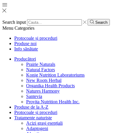
Search input
Search
Menu
Categories
Protocoale și proceduri
Produse noi
Info sănătate
Producători
Prairie Naturals
Natural Factors
Konig Nutrition Laboratoriums
New Roots Herbal
Organika Health Products
Natures Harmony
Santevia
Provita Nutrition Health Inc.
Produse de la A-Z
Protocoale și proceduri
Tratamente naturiste
Acizi grași esențiali
Adaptogeni