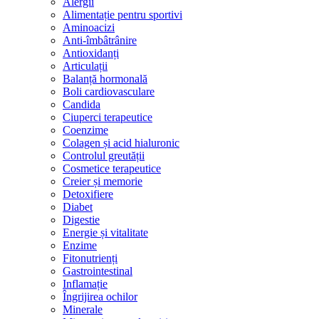
Alergii
Alimentație pentru sportivi
Aminoacizi
Anti-îmbâtrânire
Antioxidanți
Articulații
Balanță hormonală
Boli cardiovasculare
Candida
Ciuperci terapeutice
Coenzime
Colagen și acid hialuronic
Controlul greutății
Cosmetice terapeutice
Creier și memorie
Detoxifiere
Diabet
Digestie
Energie și vitalitate
Enzime
Fitonutrienți
Gastrointestinal
Inflamație
Îngrijirea ochilor
Minerale