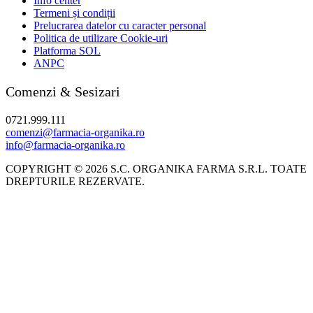
Info center
Termeni și condiții
Prelucrarea datelor cu caracter personal
Politica de utilizare Cookie-uri
Platforma SOL
ANPC
Comenzi & Sesizari
0721.999.111
comenzi@farmacia-organika.ro
info@farmacia-organika.ro
COPYRIGHT © 2026 S.C. ORGANIKA FARMA S.R.L. TOATE
DREPTURILE REZERVATE.