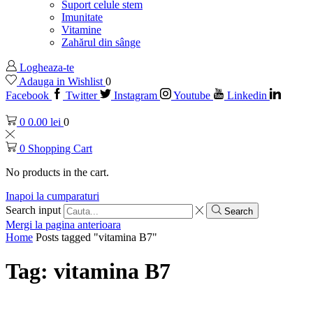
Suport celule stem
Imunitate
Vitamine
Zahărul din sânge
Logheaza-te
Adauga in Wishlist
0
Facebook
Twitter
Instagram
Youtube
Linkedin
0
0.00
lei
0
0
Shopping Cart
No products in the cart.
Inapoi la cumparaturi
Search input
Search
Mergi la pagina anterioara
Home
Posts tagged "vitamina B7"
Tag: vitamina B7