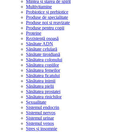
Mintea și starea de spirit
Multivitamine
Probiotice și prebiotice
Produse de specialitate
Produse noi si reavizate
Produse pentru copii
Proteine
Rezistență osoasă
Sănătate ADN
Sănătate celulară
Sănătate tiroidiană
Sănătatea colonului
Sănătatea copiilor
Sănătatea femeilor
Sănătatea ficatului
Sănătatea inimii
Sănătatea pielii
Sănătatea prostatei
Sănătatea rinichilor
Sexualitate
Sistemul endocrin
Sistemul nervos
Sistemul urinar
Sistemul venos
Stres și insomnie