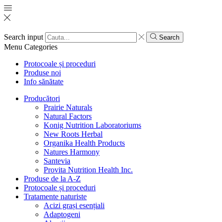
Search input
Search
Menu
Categories
Protocoale și proceduri
Produse noi
Info sănătate
Producători
Prairie Naturals
Natural Factors
Konig Nutrition Laboratoriums
New Roots Herbal
Organika Health Products
Natures Harmony
Santevia
Provita Nutrition Health Inc.
Produse de la A-Z
Protocoale și proceduri
Tratamente naturiste
Acizi grași esențiali
Adaptogeni