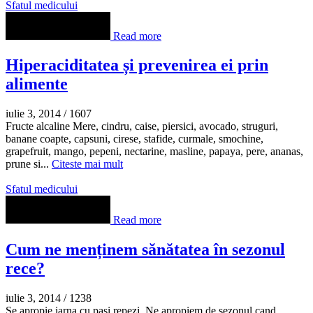
Sfatul medicului
Read more
Hiperaciditatea și prevenirea ei prin
alimente
iulie 3, 2014
/
1607
Fructe alcaline Mere, cindru, caise, piersici, avocado, struguri,
banane coapte, capsuni, cirese, stafide, curmale, smochine,
grapefruit, mango, pepeni, nectarine, masline, papaya, pere, ananas,
prune si...
Citeste mai mult
Sfatul medicului
Read more
Cum ne menținem sănătatea în sezonul
rece?
iulie 3, 2014
/
1238
Se apropie iarna cu pasi repezi. Ne apropiem de sezonul cand