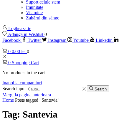
Suport celule stem
Imunitate
Vitamine
Zahărul din sânge
Logheaza-te
Adauga in Wishlist
0
Facebook
Twitter
Instagram
Youtube
Linkedin
0
0.00
lei
0
0
Shopping Cart
No products in the cart.
Inapoi la cumparaturi
Search input
Search
Mergi la pagina anterioara
Home
Posts tagged "Santevia"
Tag: Santevia