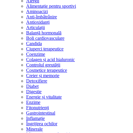
Alergii
Alimentație pentru sportivi
Aminoacizi
Anti-îmbâtrânire
Antioxidanți
Articulații
Balanță hormonală
Boli cardiovasculare
Candida
Ciuperci terapeutice
Coenzime
Colagen și acid hialuronic
Controlul greutății
Cosmetice terapeutice
Creier și memorie
Detoxifiere
Diabet
Digestie
Energie și vitalitate
Enzime
Fitonutrienți
Gastrointestinal
Inflamație
Îngrijirea ochilor
Minerale