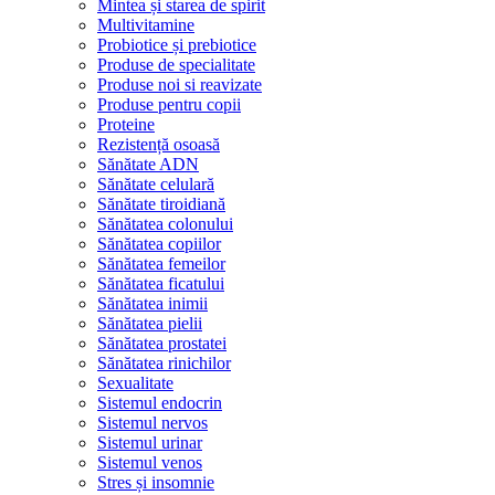
Mintea și starea de spirit
Multivitamine
Probiotice și prebiotice
Produse de specialitate
Produse noi si reavizate
Produse pentru copii
Proteine
Rezistență osoasă
Sănătate ADN
Sănătate celulară
Sănătate tiroidiană
Sănătatea colonului
Sănătatea copiilor
Sănătatea femeilor
Sănătatea ficatului
Sănătatea inimii
Sănătatea pielii
Sănătatea prostatei
Sănătatea rinichilor
Sexualitate
Sistemul endocrin
Sistemul nervos
Sistemul urinar
Sistemul venos
Stres și insomnie