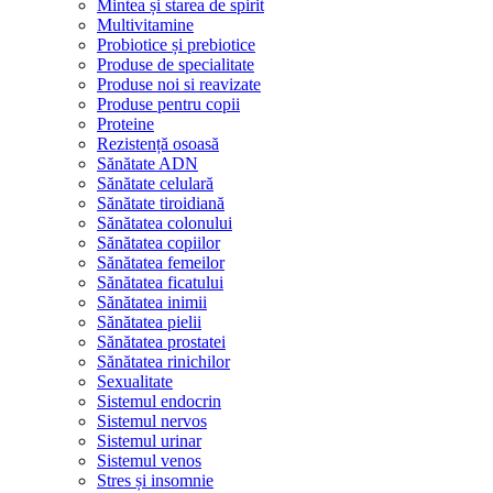
Mintea și starea de spirit
Multivitamine
Probiotice și prebiotice
Produse de specialitate
Produse noi si reavizate
Produse pentru copii
Proteine
Rezistență osoasă
Sănătate ADN
Sănătate celulară
Sănătate tiroidiană
Sănătatea colonului
Sănătatea copiilor
Sănătatea femeilor
Sănătatea ficatului
Sănătatea inimii
Sănătatea pielii
Sănătatea prostatei
Sănătatea rinichilor
Sexualitate
Sistemul endocrin
Sistemul nervos
Sistemul urinar
Sistemul venos
Stres și insomnie