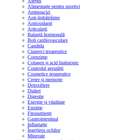
Alergii
Alimentație pentru sportivi
Aminoacizi
Anti-îmbâtrânire
Antioxidanți
Articulații
Balanță hormonală
Boli cardiovasculare
Candida
Ciuperci terapeutice
Coenzime
Colagen și acid hialuronic
Controlul greutății
Cosmetice terapeutice
Creier și memorie
Detoxifiere
Diabet
Digestie
Energie și vitalitate
Enzime
Fitonutrienți
Gastrointestinal
Inflamație
Îngrijirea ochilor
Minerale