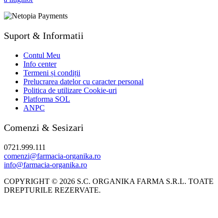
Suport & Informatii
Contul Meu
Info center
Termeni și condiții
Prelucrarea datelor cu caracter personal
Politica de utilizare Cookie-uri
Platforma SOL
ANPC
Comenzi & Sesizari
0721.999.111
comenzi@farmacia-organika.ro
info@farmacia-organika.ro
COPYRIGHT © 2026 S.C. ORGANIKA FARMA S.R.L. TOATE
DREPTURILE REZERVATE.