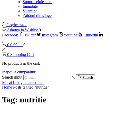
Suport celule stem
Imunitate
Vitamine
Zahărul din sânge
Logheaza-te
Adauga in Wishlist
0
Facebook
Twitter
Instagram
Youtube
Linkedin
0
0.00
lei
0
0
Shopping Cart
No products in the cart.
Inapoi la cumparaturi
Search input
Search
Mergi la pagina anterioara
Home
Posts tagged "nutritie"
Tag: nutritie