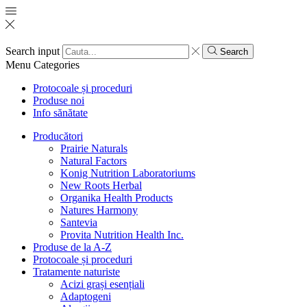
Search input
Search
Menu
Categories
Protocoale și proceduri
Produse noi
Info sănătate
Producători
Prairie Naturals
Natural Factors
Konig Nutrition Laboratoriums
New Roots Herbal
Organika Health Products
Natures Harmony
Santevia
Provita Nutrition Health Inc.
Produse de la A-Z
Protocoale și proceduri
Tratamente naturiste
Acizi grași esențiali
Adaptogeni