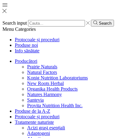
Search input
Search
Menu
Categories
Protocoale și proceduri
Produse noi
Info sănătate
Producători
Prairie Naturals
Natural Factors
Konig Nutrition Laboratoriums
New Roots Herbal
Organika Health Products
Natures Harmony
Santevia
Provita Nutrition Health Inc.
Produse de la A-Z
Protocoale și proceduri
Tratamente naturiste
Acizi grași esențiali
Adaptogeni