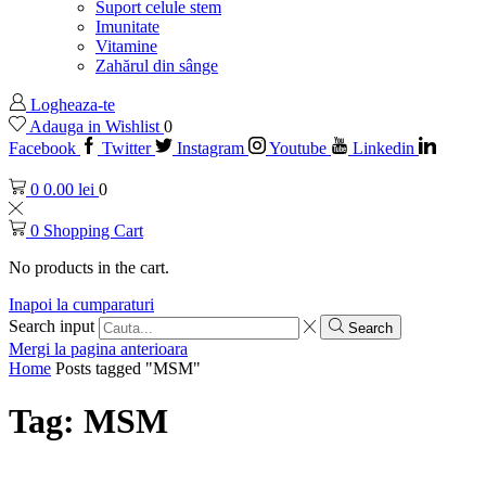
Suport celule stem
Imunitate
Vitamine
Zahărul din sânge
Logheaza-te
Adauga in Wishlist
0
Facebook
Twitter
Instagram
Youtube
Linkedin
0
0.00
lei
0
0
Shopping Cart
No products in the cart.
Inapoi la cumparaturi
Search input
Search
Mergi la pagina anterioara
Home
Posts tagged "MSM"
Tag: MSM