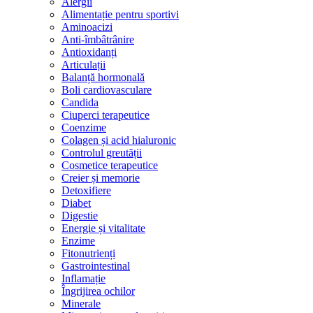
Alergii
Alimentație pentru sportivi
Aminoacizi
Anti-îmbâtrânire
Antioxidanți
Articulații
Balanță hormonală
Boli cardiovasculare
Candida
Ciuperci terapeutice
Coenzime
Colagen și acid hialuronic
Controlul greutății
Cosmetice terapeutice
Creier și memorie
Detoxifiere
Diabet
Digestie
Energie și vitalitate
Enzime
Fitonutrienți
Gastrointestinal
Inflamație
Îngrijirea ochilor
Minerale