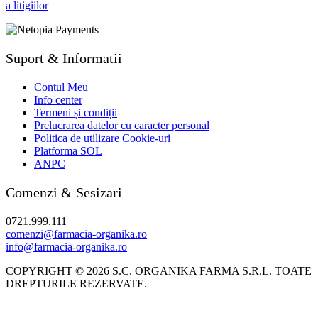
Suport & Informatii
Contul Meu
Info center
Termeni și condiții
Prelucrarea datelor cu caracter personal
Politica de utilizare Cookie-uri
Platforma SOL
ANPC
Comenzi & Sesizari
0721.999.111
comenzi@farmacia-organika.ro
info@farmacia-organika.ro
COPYRIGHT © 2026 S.C. ORGANIKA FARMA S.R.L. TOATE
DREPTURILE REZERVATE.