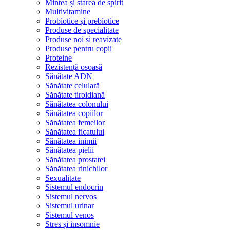
Mintea și starea de spirit
Multivitamine
Probiotice și prebiotice
Produse de specialitate
Produse noi si reavizate
Produse pentru copii
Proteine
Rezistență osoasă
Sănătate ADN
Sănătate celulară
Sănătate tiroidiană
Sănătatea colonului
Sănătatea copiilor
Sănătatea femeilor
Sănătatea ficatului
Sănătatea inimii
Sănătatea pielii
Sănătatea prostatei
Sănătatea rinichilor
Sexualitate
Sistemul endocrin
Sistemul nervos
Sistemul urinar
Sistemul venos
Stres și insomnie