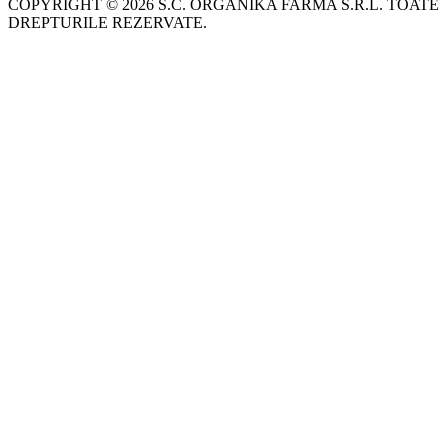
COPYRIGHT © 2026 S.C. ORGANIKA FARMA S.R.L. TOATE
DREPTURILE REZERVATE.