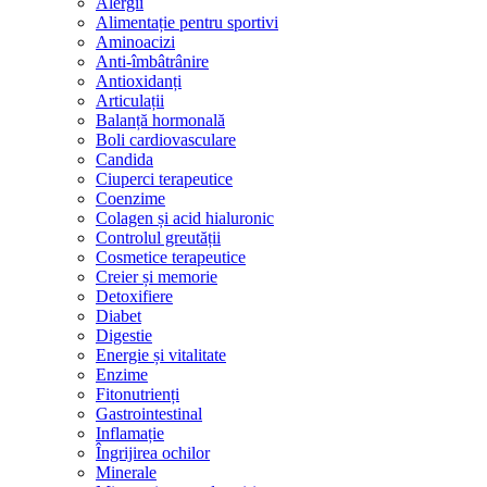
Alergii
Alimentație pentru sportivi
Aminoacizi
Anti-îmbâtrânire
Antioxidanți
Articulații
Balanță hormonală
Boli cardiovasculare
Candida
Ciuperci terapeutice
Coenzime
Colagen și acid hialuronic
Controlul greutății
Cosmetice terapeutice
Creier și memorie
Detoxifiere
Diabet
Digestie
Energie și vitalitate
Enzime
Fitonutrienți
Gastrointestinal
Inflamație
Îngrijirea ochilor
Minerale