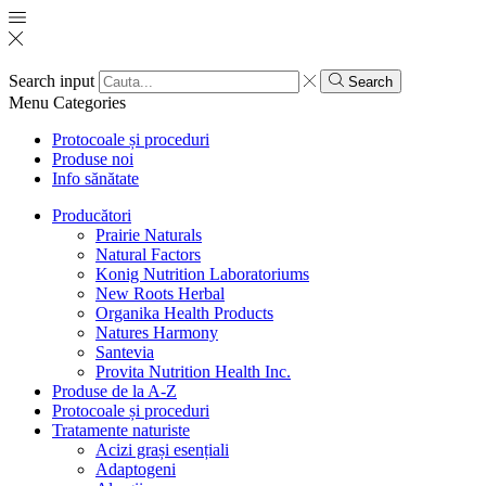
Search input
Search
Menu
Categories
Protocoale și proceduri
Produse noi
Info sănătate
Producători
Prairie Naturals
Natural Factors
Konig Nutrition Laboratoriums
New Roots Herbal
Organika Health Products
Natures Harmony
Santevia
Provita Nutrition Health Inc.
Produse de la A-Z
Protocoale și proceduri
Tratamente naturiste
Acizi grași esențiali
Adaptogeni