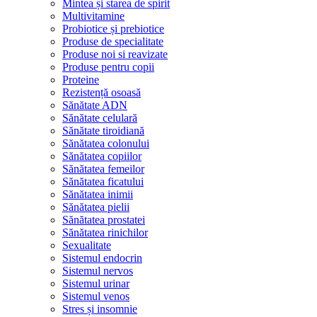
Mintea și starea de spirit
Multivitamine
Probiotice și prebiotice
Produse de specialitate
Produse noi si reavizate
Produse pentru copii
Proteine
Rezistență osoasă
Sănătate ADN
Sănătate celulară
Sănătate tiroidiană
Sănătatea colonului
Sănătatea copiilor
Sănătatea femeilor
Sănătatea ficatului
Sănătatea inimii
Sănătatea pielii
Sănătatea prostatei
Sănătatea rinichilor
Sexualitate
Sistemul endocrin
Sistemul nervos
Sistemul urinar
Sistemul venos
Stres și insomnie