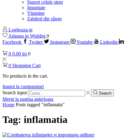
Suport celule stem
Imunitate
Vitamine
Zahărul din sânge
Logheaza-te
Adauga in Wishlist
0
Facebook
Twitter
Instagram
Youtube
Linkedin
0
0.00
lei
0
0
Shopping Cart
No products in the cart.
Inapoi la cumparaturi
Search input
Search
Mergi la pagina anterioara
Home
Posts tagged "inflamatia"
Tag: inflamatia