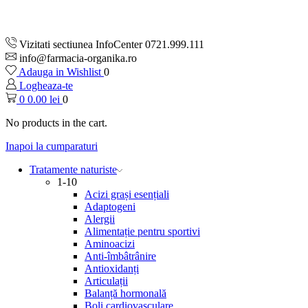
Vizitati sectiunea InfoCenter 0721.999.111
info@farmacia-organika.ro
Adauga in Wishlist
0
Logheaza-te
0
0.00
lei
0
No products in the cart.
Inapoi la cumparaturi
Tratamente naturiste
1-10
Acizi grași esențiali
Adaptogeni
Alergii
Alimentație pentru sportivi
Aminoacizi
Anti-îmbâtrânire
Antioxidanți
Articulații
Balanță hormonală
Boli cardiovasculare