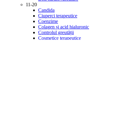
11-20
Candida
Ciuperci terapeutice
Coenzime
Colagen și acid hialuronic
Controlul greutății
Cosmetice terapeutice
Creier și memorie
Detoxifiere
Diabet
21-30
Digestie
Energie și vitalitate
Enzime
Fitonutrienți
Gastrointestinal
Imunitate
Inflamație
Îngrijirea ochilor
Minerale
31-40
Mintea și starea de spirit
Multivitamine
Probiotice și prebiotice
Produse de specialitate