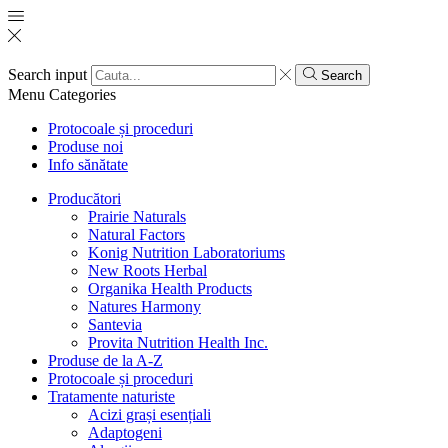
Search input
Search
Menu
Categories
Protocoale și proceduri
Produse noi
Info sănătate
Producători
Prairie Naturals
Natural Factors
Konig Nutrition Laboratoriums
New Roots Herbal
Organika Health Products
Natures Harmony
Santevia
Provita Nutrition Health Inc.
Produse de la A-Z
Protocoale și proceduri
Tratamente naturiste
Acizi grași esențiali
Adaptogeni