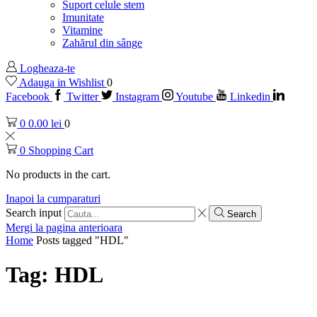
Suport celule stem
Imunitate
Vitamine
Zahărul din sânge
Logheaza-te
Adauga in Wishlist
0
Facebook
Twitter
Instagram
Youtube
Linkedin
0
0.00
lei
0
0
Shopping Cart
No products in the cart.
Inapoi la cumparaturi
Search input
Search
Mergi la pagina anterioara
Home
Posts tagged "HDL"
Tag: HDL