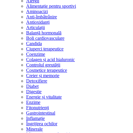
Alergii
Alimentație pentru sportivi
Aminoacizi
Anti-îmbâtrânire
Antioxidanți
Articulații
Balanță hormonală
Boli cardiovasculare
Candida
Ciuperci terapeutice
Coenzime
Colagen și acid hialuronic
Controlul greutății
Cosmetice terapeutice
Creier și memorie
Detoxifiere
Diabet
Digestie
Energie și vitalitate
Enzime
Fitonutrienți
Gastrointestinal
Inflamație
Îngrijirea ochilor
Minerale