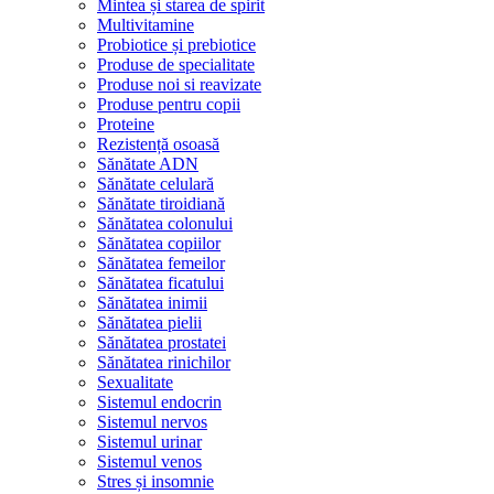
Mintea și starea de spirit
Multivitamine
Probiotice și prebiotice
Produse de specialitate
Produse noi si reavizate
Produse pentru copii
Proteine
Rezistență osoasă
Sănătate ADN
Sănătate celulară
Sănătate tiroidiană
Sănătatea colonului
Sănătatea copiilor
Sănătatea femeilor
Sănătatea ficatului
Sănătatea inimii
Sănătatea pielii
Sănătatea prostatei
Sănătatea rinichilor
Sexualitate
Sistemul endocrin
Sistemul nervos
Sistemul urinar
Sistemul venos
Stres și insomnie