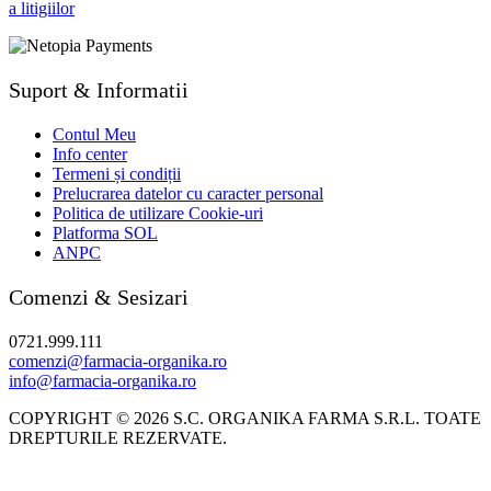
Suport & Informatii
Contul Meu
Info center
Termeni și condiții
Prelucrarea datelor cu caracter personal
Politica de utilizare Cookie-uri
Platforma SOL
ANPC
Comenzi & Sesizari
0721.999.111
comenzi@farmacia-organika.ro
info@farmacia-organika.ro
COPYRIGHT © 2026 S.C. ORGANIKA FARMA S.R.L. TOATE
DREPTURILE REZERVATE.