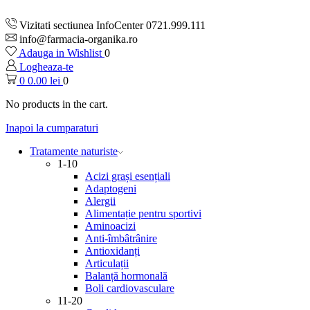
Vizitati sectiunea InfoCenter 0721.999.111
info@farmacia-organika.ro
Adauga in Wishlist
0
Logheaza-te
0
0.00
lei
0
No products in the cart.
Inapoi la cumparaturi
Tratamente naturiste
1-10
Acizi grași esențiali
Adaptogeni
Alergii
Alimentație pentru sportivi
Aminoacizi
Anti-îmbâtrânire
Antioxidanți
Articulații
Balanță hormonală
Boli cardiovasculare
11-20