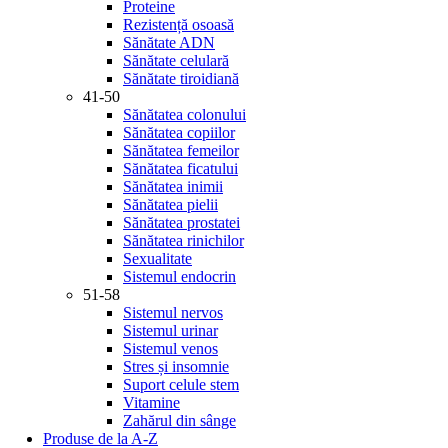
Proteine
Rezistență osoasă
Sănătate ADN
Sănătate celulară
Sănătate tiroidiană
41-50
Sănătatea colonului
Sănătatea copiilor
Sănătatea femeilor
Sănătatea ficatului
Sănătatea inimii
Sănătatea pielii
Sănătatea prostatei
Sănătatea rinichilor
Sexualitate
Sistemul endocrin
51-58
Sistemul nervos
Sistemul urinar
Sistemul venos
Stres și insomnie
Suport celule stem
Vitamine
Zahărul din sânge
Produse de la A-Z