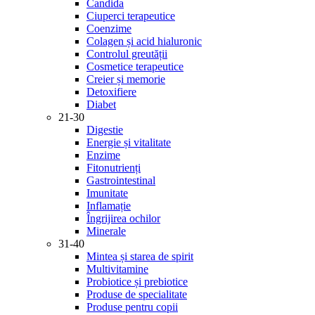
Candida
Ciuperci terapeutice
Coenzime
Colagen și acid hialuronic
Controlul greutății
Cosmetice terapeutice
Creier și memorie
Detoxifiere
Diabet
21-30
Digestie
Energie și vitalitate
Enzime
Fitonutrienți
Gastrointestinal
Imunitate
Inflamație
Îngrijirea ochilor
Minerale
31-40
Mintea și starea de spirit
Multivitamine
Probiotice și prebiotice
Produse de specialitate
Produse pentru copii