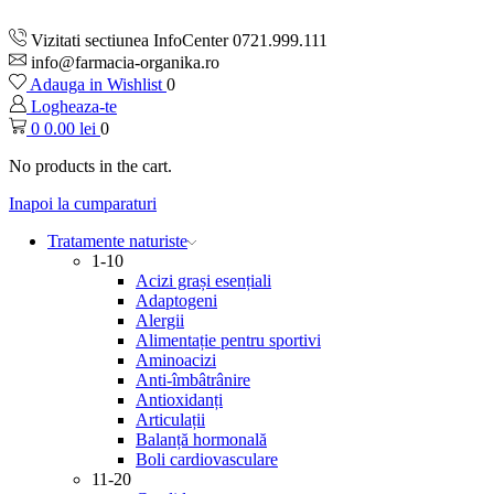
Vizitati sectiunea InfoCenter 0721.999.111
info@farmacia-organika.ro
Adauga in Wishlist
0
Logheaza-te
0
0.00
lei
0
No products in the cart.
Inapoi la cumparaturi
Tratamente naturiste
1-10
Acizi grași esențiali
Adaptogeni
Alergii
Alimentație pentru sportivi
Aminoacizi
Anti-îmbâtrânire
Antioxidanți
Articulații
Balanță hormonală
Boli cardiovasculare
11-20