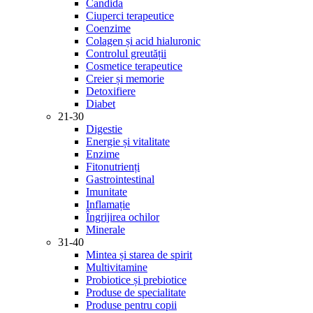
Candida
Ciuperci terapeutice
Coenzime
Colagen și acid hialuronic
Controlul greutății
Cosmetice terapeutice
Creier și memorie
Detoxifiere
Diabet
21-30
Digestie
Energie și vitalitate
Enzime
Fitonutrienți
Gastrointestinal
Imunitate
Inflamație
Îngrijirea ochilor
Minerale
31-40
Mintea și starea de spirit
Multivitamine
Probiotice și prebiotice
Produse de specialitate
Produse pentru copii