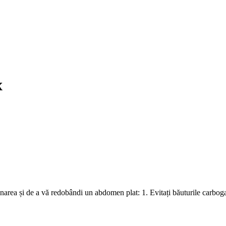
x
onarea și de a vă redobândi un abdomen plat: 1. Evitați băuturile carboga