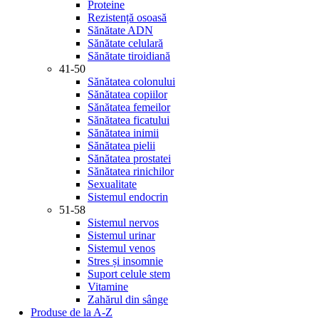
Proteine
Rezistență osoasă
Sănătate ADN
Sănătate celulară
Sănătate tiroidiană
41-50
Sănătatea colonului
Sănătatea copiilor
Sănătatea femeilor
Sănătatea ficatului
Sănătatea inimii
Sănătatea pielii
Sănătatea prostatei
Sănătatea rinichilor
Sexualitate
Sistemul endocrin
51-58
Sistemul nervos
Sistemul urinar
Sistemul venos
Stres și insomnie
Suport celule stem
Vitamine
Zahărul din sânge
Produse de la A-Z