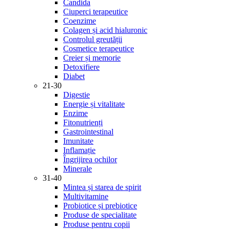
Candida
Ciuperci terapeutice
Coenzime
Colagen și acid hialuronic
Controlul greutății
Cosmetice terapeutice
Creier și memorie
Detoxifiere
Diabet
21-30
Digestie
Energie și vitalitate
Enzime
Fitonutrienți
Gastrointestinal
Imunitate
Inflamație
Îngrijirea ochilor
Minerale
31-40
Mintea și starea de spirit
Multivitamine
Probiotice și prebiotice
Produse de specialitate
Produse pentru copii