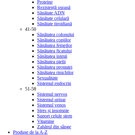
Proteine
Rezistență osoasă
Sănătate ADN
Sănătate celulară
Sănătate tiroidiană
41-50
Sănătatea colonului
Sănătatea copiilor
Sănătatea femeilor
Sănătatea ficatului
Sănătatea inimii
Sănătatea pielii
Sănătatea prostatei
Sănătatea rinichilor
Sexualitate
Sistemul endocrin
51-58
Sistemul nervos
Sistemul urinar
Sistemul venos
Stres și insomnie
Suport celule stem
Vitamine
Zahărul din sânge
Produse de la A-Z