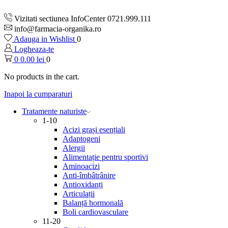
Vizitati sectiunea InfoCenter 0721.999.111
info@farmacia-organika.ro
Adauga in Wishlist
0
Logheaza-te
0
0.00
lei
0
No products in the cart.
Inapoi la cumparaturi
Tratamente naturiste
1-10
Acizi grași esențiali
Adaptogeni
Alergii
Alimentație pentru sportivi
Aminoacizi
Anti-îmbâtrânire
Antioxidanți
Articulații
Balanță hormonală
Boli cardiovasculare
11-20