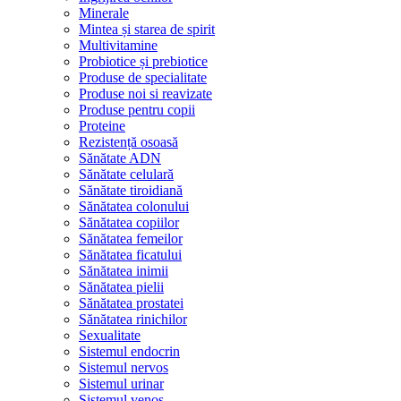
Minerale
Mintea și starea de spirit
Multivitamine
Probiotice și prebiotice
Produse de specialitate
Produse noi si reavizate
Produse pentru copii
Proteine
Rezistență osoasă
Sănătate ADN
Sănătate celulară
Sănătate tiroidiană
Sănătatea colonului
Sănătatea copiilor
Sănătatea femeilor
Sănătatea ficatului
Sănătatea inimii
Sănătatea pielii
Sănătatea prostatei
Sănătatea rinichilor
Sexualitate
Sistemul endocrin
Sistemul nervos
Sistemul urinar
Sistemul venos