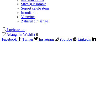
Stres și insomnie
Suport celule stem
Imunitate
Vitamine
Zahărul din sânge
Logheaza-te
Adauga in Wishlist
0
Facebook
Twitter
Instagram
Youtube
Linkedin