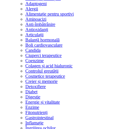
Adaptogeni
Alergii
Alimentație pentru sportivi
Aminoacizi
Anti-îmbâtrânire
Antioxidanți
Articulații
Balanță hormonală
Boli cardiovasculare
Candida
Ciuperci terapeutice
Coenzime
Colagen și acid hialuronic
Controlul greutății
Cosmetice terapeutice
Creier și memorie
Detoxifiere
Diabet
Digestie
Energie și vitalitate
Enzime
Fitonutrienți
Gastrointestinal
Inflamație
Îngrijirea ochilor