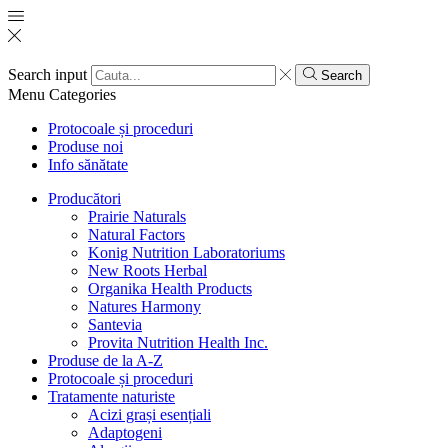
Search input
Search
Menu
Categories
Protocoale și proceduri
Produse noi
Info sănătate
Producători
Prairie Naturals
Natural Factors
Konig Nutrition Laboratoriums
New Roots Herbal
Organika Health Products
Natures Harmony
Santevia
Provita Nutrition Health Inc.
Produse de la A-Z
Protocoale și proceduri
Tratamente naturiste
Acizi grași esențiali
Adaptogeni