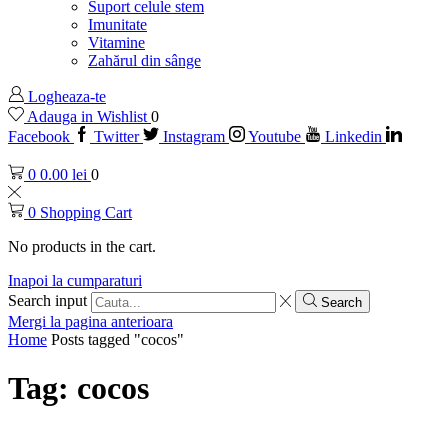
Suport celule stem
Imunitate
Vitamine
Zahărul din sânge
Logheaza-te
Adauga in Wishlist
0
Facebook
Twitter
Instagram
Youtube
Linkedin
0
0.00
lei
0
0
Shopping Cart
No products in the cart.
Inapoi la cumparaturi
Search input
Search
Mergi la pagina anterioara
Home
Posts tagged "cocos"
Tag: cocos