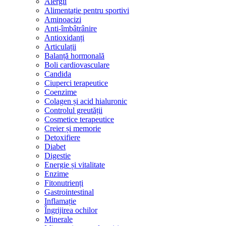
Alergii
Alimentație pentru sportivi
Aminoacizi
Anti-îmbâtrânire
Antioxidanți
Articulații
Balanță hormonală
Boli cardiovasculare
Candida
Ciuperci terapeutice
Coenzime
Colagen și acid hialuronic
Controlul greutății
Cosmetice terapeutice
Creier și memorie
Detoxifiere
Diabet
Digestie
Energie și vitalitate
Enzime
Fitonutrienți
Gastrointestinal
Inflamație
Îngrijirea ochilor
Minerale