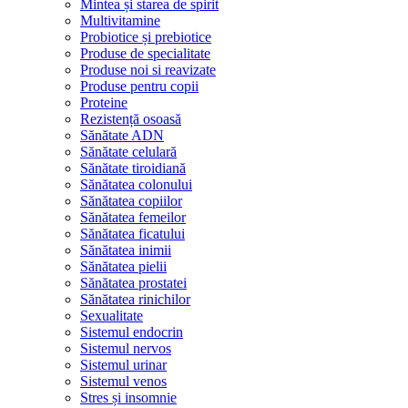
Mintea și starea de spirit
Multivitamine
Probiotice și prebiotice
Produse de specialitate
Produse noi si reavizate
Produse pentru copii
Proteine
Rezistență osoasă
Sănătate ADN
Sănătate celulară
Sănătate tiroidiană
Sănătatea colonului
Sănătatea copiilor
Sănătatea femeilor
Sănătatea ficatului
Sănătatea inimii
Sănătatea pielii
Sănătatea prostatei
Sănătatea rinichilor
Sexualitate
Sistemul endocrin
Sistemul nervos
Sistemul urinar
Sistemul venos
Stres și insomnie