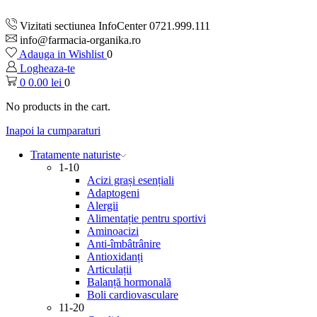
Vizitati sectiunea InfoCenter 0721.999.111
info@farmacia-organika.ro
Adauga in Wishlist
0
Logheaza-te
0
0.00
lei
0
No products in the cart.
Inapoi la cumparaturi
Tratamente naturiste
1-10
Acizi grași esențiali
Adaptogeni
Alergii
Alimentație pentru sportivi
Aminoacizi
Anti-îmbâtrânire
Antioxidanți
Articulații
Balanță hormonală
Boli cardiovasculare
11-20