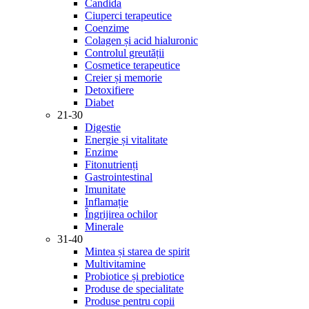
Candida
Ciuperci terapeutice
Coenzime
Colagen și acid hialuronic
Controlul greutății
Cosmetice terapeutice
Creier și memorie
Detoxifiere
Diabet
21-30
Digestie
Energie și vitalitate
Enzime
Fitonutrienți
Gastrointestinal
Imunitate
Inflamație
Îngrijirea ochilor
Minerale
31-40
Mintea și starea de spirit
Multivitamine
Probiotice și prebiotice
Produse de specialitate
Produse pentru copii