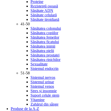
Proteine
Rezistență osoasă
Sănătate ADN
Sănătate celulară
Sănătate tiroidiană
41-50
Sănătatea colonului
Sănătatea copiilor
Sănătatea femeilor
Sănătatea ficatului
Sănătatea inimii
Sănătatea pielii
Sănătatea prostatei
Sănătatea rinichilor
Sexualitate
Sistemul endocrin
51-58
Sistemul nervos
Sistemul urinar
Sistemul venos
Stres și insomnie
Suport celule stem
Vitamine
Zahărul din sânge
Produse de la A-Z