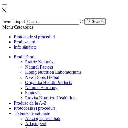
Search input
Search
Menu
Categories
Protocoale și proceduri
Produse noi
Info sănătate
Producători
Prairie Naturals
Natural Factors
Konig Nutrition Laboratoriums
New Roots Herbal
Organika Health Products
Natures Harmony
Santevia
Provita Nutrition Health Inc.
Produse de la A-Z
Protocoale și proceduri
Tratamente naturiste
Acizi grași esențiali
Adaptogeni