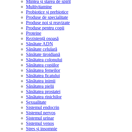
Mintea și starea de spirit
Multivitamine
Probiotice și prebiotice
Produse de specialitate
Produse noi si reavizate
Produse pentru copii
Proteine
Rezistență osoasă
Sănătate ADN
Sănătate celulară
Sănătate tiroidiană
Sănătatea colonului
Sănătatea copiilor
Sănătatea femeilor
Sănătatea ficatului
Sănătatea inimii
Sănătatea pielii
Sănătatea prostatei
Sănătatea rinichilor
Sexualitate
Sistemul endocrin
Sistemul nervos
Sistemul urinar
Sistemul venos
Stres și insomnie