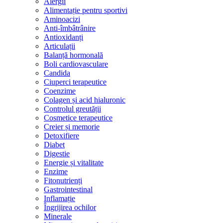
Alergii
Alimentație pentru sportivi
Aminoacizi
Anti-îmbâtrânire
Antioxidanți
Articulații
Balanță hormonală
Boli cardiovasculare
Candida
Ciuperci terapeutice
Coenzime
Colagen și acid hialuronic
Controlul greutății
Cosmetice terapeutice
Creier și memorie
Detoxifiere
Diabet
Digestie
Energie și vitalitate
Enzime
Fitonutrienți
Gastrointestinal
Inflamație
Îngrijirea ochilor
Minerale