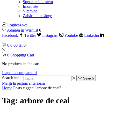
Suport celule stem
Imunitate
Vitamine
Zahărul din sânge
Logheaza-te
Adauga in Wishlist
0
Facebook
Twitter
Instagram
Youtube
Linkedin
0
0.00
lei
0
0
Shopping Cart
No products in the cart.
Inapoi la cumparaturi
Search input
Search
Mergi la pagina anterioara
Home
Posts tagged "arbore de ceai"
Tag: arbore de ceai