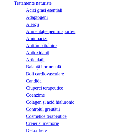
Tratamente naturiste
Acizi grași esențiali
Adaptogeni
Alergii
Alimentație pentru sportivi
Aminoacizi
Anti-îmbâtrânire
Antioxidanți
Articulații
Balanță hormonală
Boli cardiovasculare
Candida
Ciuperci terapeutice
Coenzime
Colagen și acid hialuronic
Controlul greutății
Cosmetice terapeutice
Creier și memorie
Detoxifiere