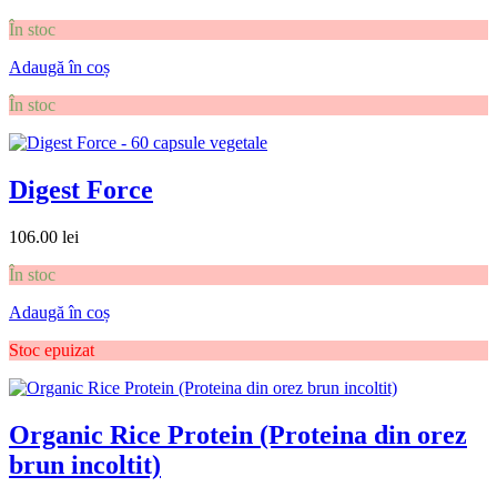
În stoc
Adaugă în coș
În stoc
Digest Force
106.00
lei
În stoc
Adaugă în coș
Stoc epuizat
Organic Rice Protein (Proteina din orez
brun incoltit)