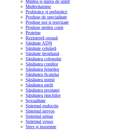
Mintea și starea de spirit
Multivitamine
Probiotice și prebiotice
Produse de specialitate
Produse noi si reavizate
Produse pentru copii
Proteine
Rezistență osoasă
Sănătate ADN
Sănătate celulară
Sănătate tiroidiană
Sănătatea colonului
Sănătatea copiilor
Sănătatea femeilor
Sănătatea ficatului
Sănătatea inimii
Sănătatea pielii
Sănătatea prostatei
Sănătatea rinichilor
Sexualitate
Sistemul endocrin
Sistemul nervos
Sistemul urinar
Sistemul venos
Stres și insomnie