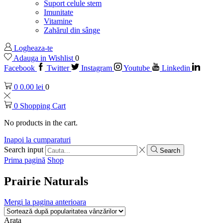
Suport celule stem
Imunitate
Vitamine
Zahărul din sânge
Logheaza-te
Adauga in Wishlist
0
Facebook
Twitter
Instagram
Youtube
Linkedin
0
0.00
lei
0
0
Shopping Cart
No products in the cart.
Inapoi la cumparaturi
Search input
Search
Prima pagină
Shop
Prairie Naturals
Mergi la pagina anterioara
Arata