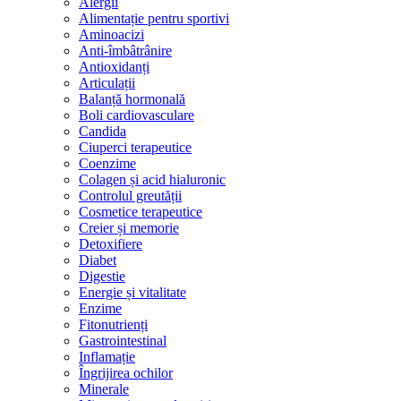
Alergii
Alimentație pentru sportivi
Aminoacizi
Anti-îmbâtrânire
Antioxidanți
Articulații
Balanță hormonală
Boli cardiovasculare
Candida
Ciuperci terapeutice
Coenzime
Colagen și acid hialuronic
Controlul greutății
Cosmetice terapeutice
Creier și memorie
Detoxifiere
Diabet
Digestie
Energie și vitalitate
Enzime
Fitonutrienți
Gastrointestinal
Inflamație
Îngrijirea ochilor
Minerale