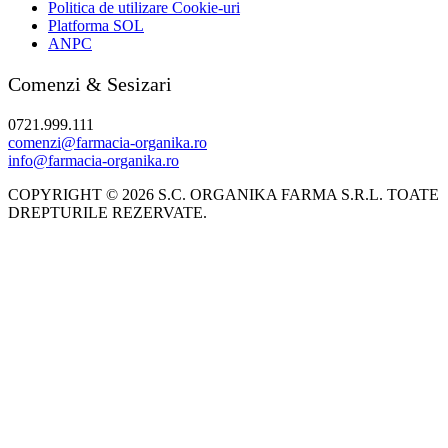
Politica de utilizare Cookie-uri
Platforma SOL
ANPC
Comenzi & Sesizari
0721.999.111
comenzi@farmacia-organika.ro
info@farmacia-organika.ro
COPYRIGHT © 2026 S.C. ORGANIKA FARMA S.R.L. TOATE
DREPTURILE REZERVATE.