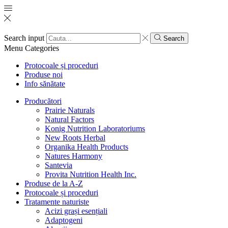
Search input
Search
Menu
Categories
Protocoale și proceduri
Produse noi
Info sănătate
Producători
Prairie Naturals
Natural Factors
Konig Nutrition Laboratoriums
New Roots Herbal
Organika Health Products
Natures Harmony
Santevia
Provita Nutrition Health Inc.
Produse de la A-Z
Protocoale și proceduri
Tratamente naturiste
Acizi grași esențiali
Adaptogeni