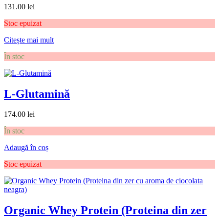
131.00
lei
Stoc epuizat
Citește mai mult
În stoc
L-Glutamină
174.00
lei
În stoc
Adaugă în coș
Stoc epuizat
Organic Whey Protein (Proteina din zer