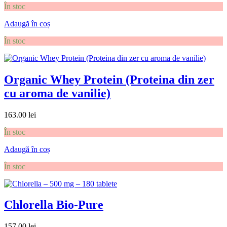
În stoc
Adaugă în coș
În stoc
Organic Whey Protein (Proteina din zer
cu aroma de vanilie)
163.00
lei
În stoc
Adaugă în coș
În stoc
Chlorella Bio-Pure
157.00
lei