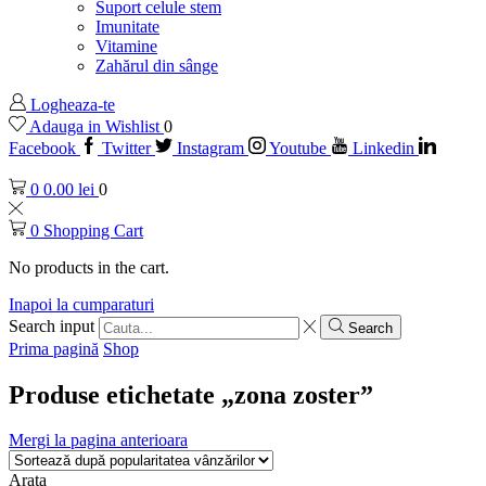
Suport celule stem
Imunitate
Vitamine
Zahărul din sânge
Logheaza-te
Adauga in Wishlist
0
Facebook
Twitter
Instagram
Youtube
Linkedin
0
0.00
lei
0
0
Shopping Cart
No products in the cart.
Inapoi la cumparaturi
Search input
Search
Prima pagină
Shop
Produse etichetate „zona zoster”
Mergi la pagina anterioara
Arata