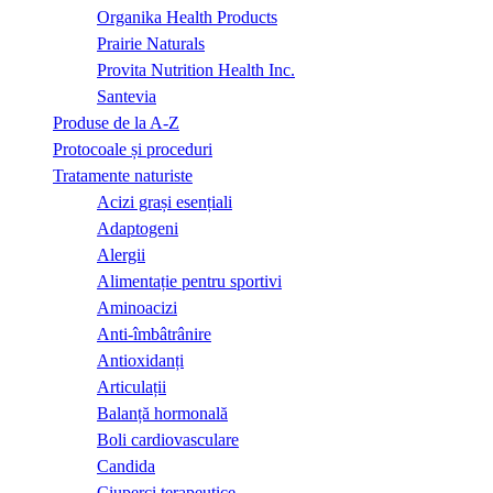
Organika Health Products
Prairie Naturals
Provita Nutrition Health Inc.
Santevia
Produse de la A-Z
Protocoale și proceduri
Tratamente naturiste
Acizi grași esențiali
Adaptogeni
Alergii
Alimentație pentru sportivi
Aminoacizi
Anti-îmbâtrânire
Antioxidanți
Articulații
Balanță hormonală
Boli cardiovasculare
Candida
Ciuperci terapeutice