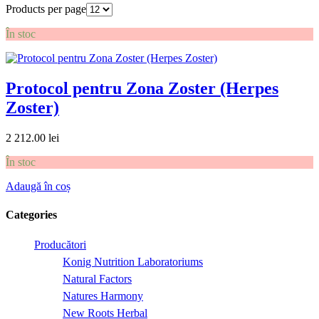
Products per page
În stoc
Protocol pentru Zona Zoster (Herpes
Zoster)
2 212.00
lei
În stoc
Adaugă în coș
Categories
Producători
Konig Nutrition Laboratoriums
Natural Factors
Natures Harmony
New Roots Herbal