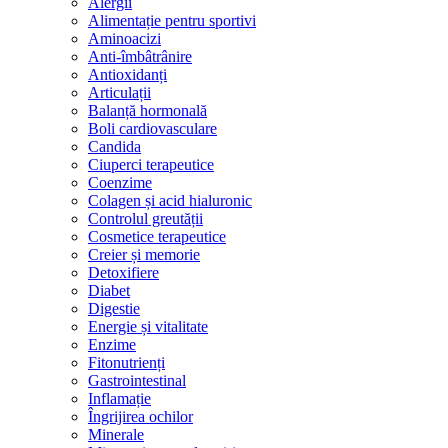
Alergii
Alimentație pentru sportivi
Aminoacizi
Anti-îmbâtrânire
Antioxidanți
Articulații
Balanță hormonală
Boli cardiovasculare
Candida
Ciuperci terapeutice
Coenzime
Colagen și acid hialuronic
Controlul greutății
Cosmetice terapeutice
Creier și memorie
Detoxifiere
Diabet
Digestie
Energie și vitalitate
Enzime
Fitonutrienți
Gastrointestinal
Inflamație
Îngrijirea ochilor
Minerale