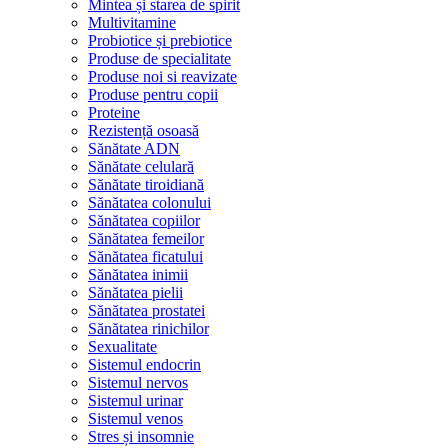
Mintea și starea de spirit
Multivitamine
Probiotice și prebiotice
Produse de specialitate
Produse noi si reavizate
Produse pentru copii
Proteine
Rezistență osoasă
Sănătate ADN
Sănătate celulară
Sănătate tiroidiană
Sănătatea colonului
Sănătatea copiilor
Sănătatea femeilor
Sănătatea ficatului
Sănătatea inimii
Sănătatea pielii
Sănătatea prostatei
Sănătatea rinichilor
Sexualitate
Sistemul endocrin
Sistemul nervos
Sistemul urinar
Sistemul venos
Stres și insomnie