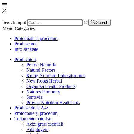
Search input
Search
Menu
Categories
Protocoale și proceduri
Produse noi
Info sănătate
Producători
Prairie Naturals
Natural Factors
Konig Nutrition Laboratoriums
New Roots Herbal
Organika Health Products
Natures Harmony
Santevia
Provita Nutrition Health Inc.
Produse de la A-Z
Protocoale și proceduri
Tratamente naturiste
Acizi grași esențiali
Adaptogeni