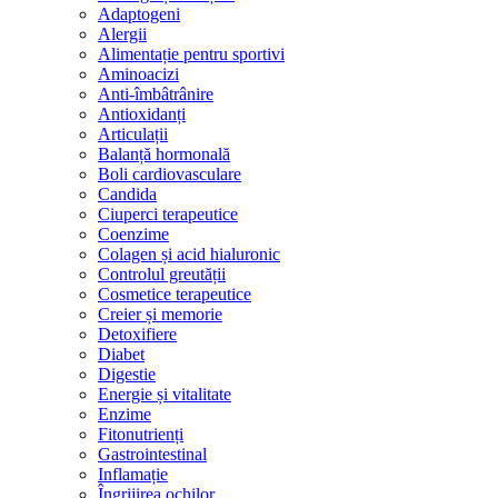
Adaptogeni
Alergii
Alimentație pentru sportivi
Aminoacizi
Anti-îmbâtrânire
Antioxidanți
Articulații
Balanță hormonală
Boli cardiovasculare
Candida
Ciuperci terapeutice
Coenzime
Colagen și acid hialuronic
Controlul greutății
Cosmetice terapeutice
Creier și memorie
Detoxifiere
Diabet
Digestie
Energie și vitalitate
Enzime
Fitonutrienți
Gastrointestinal
Inflamație
Îngrijirea ochilor