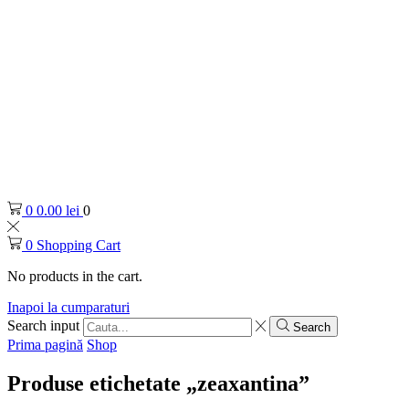
0
0.00
lei
0
0
Shopping Cart
No products in the cart.
Inapoi la cumparaturi
Search input
Search
Prima pagină
Shop
Produse etichetate „zeaxantina”