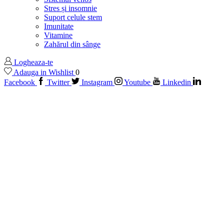
Stres și insomnie
Suport celule stem
Imunitate
Vitamine
Zahărul din sânge
Logheaza-te
Adauga in Wishlist
0
Facebook
Twitter
Instagram
Youtube
Linkedin