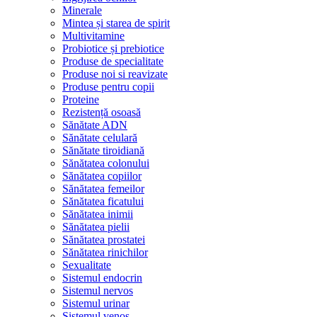
Minerale
Mintea și starea de spirit
Multivitamine
Probiotice și prebiotice
Produse de specialitate
Produse noi si reavizate
Produse pentru copii
Proteine
Rezistență osoasă
Sănătate ADN
Sănătate celulară
Sănătate tiroidiană
Sănătatea colonului
Sănătatea copiilor
Sănătatea femeilor
Sănătatea ficatului
Sănătatea inimii
Sănătatea pielii
Sănătatea prostatei
Sănătatea rinichilor
Sexualitate
Sistemul endocrin
Sistemul nervos
Sistemul urinar
Sistemul venos