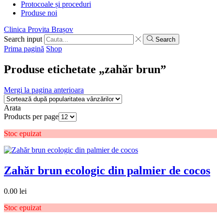
Protocoale și proceduri
Produse noi
Clinica Provita Brașov
Search input
Search
Prima pagină
Shop
Produse etichetate „zahăr brun”
Mergi la pagina anterioara
Arata
Products per page
Stoc epuizat
Zahăr brun ecologic din palmier de cocos
0.00
lei
Stoc epuizat