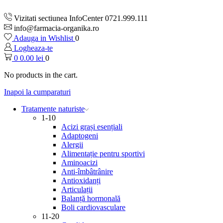
Vizitati sectiunea InfoCenter 0721.999.111
info@farmacia-organika.ro
Adauga in Wishlist
0
Logheaza-te
0
0.00
lei
0
No products in the cart.
Inapoi la cumparaturi
Tratamente naturiste
1-10
Acizi grași esențiali
Adaptogeni
Alergii
Alimentație pentru sportivi
Aminoacizi
Anti-îmbâtrânire
Antioxidanți
Articulații
Balanță hormonală
Boli cardiovasculare
11-20