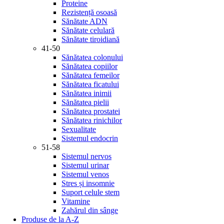
Proteine
Rezistență osoasă
Sănătate ADN
Sănătate celulară
Sănătate tiroidiană
41-50
Sănătatea colonului
Sănătatea copiilor
Sănătatea femeilor
Sănătatea ficatului
Sănătatea inimii
Sănătatea pielii
Sănătatea prostatei
Sănătatea rinichilor
Sexualitate
Sistemul endocrin
51-58
Sistemul nervos
Sistemul urinar
Sistemul venos
Stres și insomnie
Suport celule stem
Vitamine
Zahărul din sânge
Produse de la A-Z