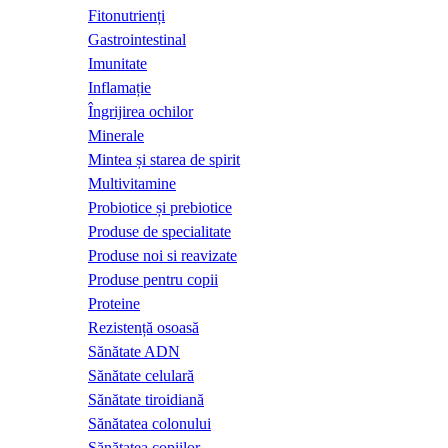
Fitonutrienți
Gastrointestinal
Imunitate
Inflamație
Îngrijirea ochilor
Minerale
Mintea și starea de spirit
Multivitamine
Probiotice și prebiotice
Produse de specialitate
Produse noi si reavizate
Produse pentru copii
Proteine
Rezistență osoasă
Sănătate ADN
Sănătate celulară
Sănătate tiroidiană
Sănătatea colonului
Sănătatea copiilor