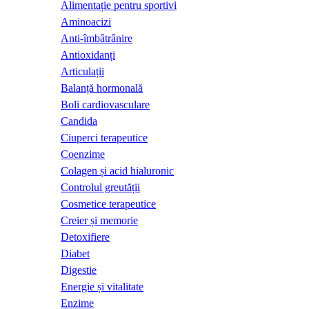
Alimentație pentru sportivi
Aminoacizi
Anti-îmbâtrânire
Antioxidanți
Articulații
Balanță hormonală
Boli cardiovasculare
Candida
Ciuperci terapeutice
Coenzime
Colagen și acid hialuronic
Controlul greutății
Cosmetice terapeutice
Creier și memorie
Detoxifiere
Diabet
Digestie
Energie și vitalitate
Enzime