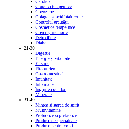
Candida
Ciuperci terapeutice
Coenzime
Colagen și acid hialuronic
Controlul greutății
Cosmetice terapeutice
Creier și memorie
Detoxifiere
Diabet
21-30
Digestie
Energie și vitalitate
Enzime
Fitonutrienți
Gastrointestinal
Imunitate
Inflamație
Îngrijirea ochilor
Minerale
31-40
Mintea și starea de spirit
Multivitamine
Probiotice și prebiotice
Produse de specialitate
Produse pentru copii