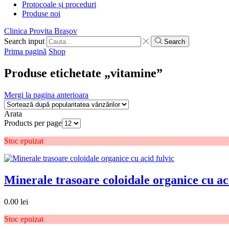
Protocoale și proceduri
Produse noi
Clinica Provita Brașov
Search input
Search
Prima pagină
Shop
Produse etichetate „vitamine”
Mergi la pagina anterioara
Arata
Products per page
Stoc epuizat
Minerale trasoare coloidale organice cu ac
0.00
lei
Stoc epuizat