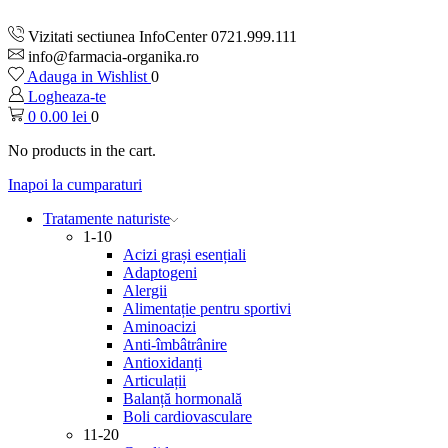
Vizitati sectiunea InfoCenter 0721.999.111
info@farmacia-organika.ro
Adauga in Wishlist
0
Logheaza-te
0
0.00
lei
0
No products in the cart.
Inapoi la cumparaturi
Tratamente naturiste
1-10
Acizi grași esențiali
Adaptogeni
Alergii
Alimentație pentru sportivi
Aminoacizi
Anti-îmbâtrânire
Antioxidanți
Articulații
Balanță hormonală
Boli cardiovasculare
11-20