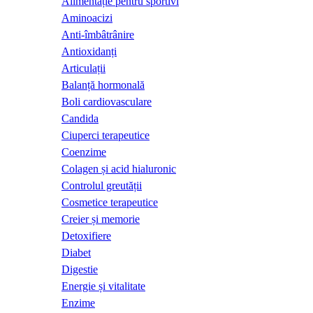
Alimentație pentru sportivi
Aminoacizi
Anti-îmbâtrânire
Antioxidanți
Articulații
Balanță hormonală
Boli cardiovasculare
Candida
Ciuperci terapeutice
Coenzime
Colagen și acid hialuronic
Controlul greutății
Cosmetice terapeutice
Creier și memorie
Detoxifiere
Diabet
Digestie
Energie și vitalitate
Enzime