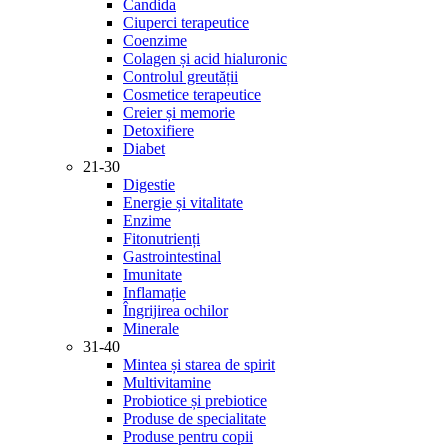
Candida
Ciuperci terapeutice
Coenzime
Colagen și acid hialuronic
Controlul greutății
Cosmetice terapeutice
Creier și memorie
Detoxifiere
Diabet
21-30
Digestie
Energie și vitalitate
Enzime
Fitonutrienți
Gastrointestinal
Imunitate
Inflamație
Îngrijirea ochilor
Minerale
31-40
Mintea și starea de spirit
Multivitamine
Probiotice și prebiotice
Produse de specialitate
Produse pentru copii