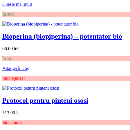
Citește mai mult
În stoc
Bioperina (biopiperina) – potentator bio
66.00
lei
În stoc
Adaugă în coș
Stoc epuizat
Protocol pentru pinteni ososi
513.00
lei
Stoc epuizat