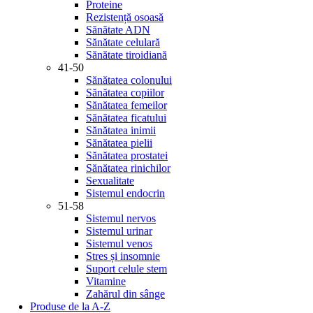
Proteine
Rezistență osoasă
Sănătate ADN
Sănătate celulară
Sănătate tiroidiană
41-50
Sănătatea colonului
Sănătatea copiilor
Sănătatea femeilor
Sănătatea ficatului
Sănătatea inimii
Sănătatea pielii
Sănătatea prostatei
Sănătatea rinichilor
Sexualitate
Sistemul endocrin
51-58
Sistemul nervos
Sistemul urinar
Sistemul venos
Stres și insomnie
Suport celule stem
Vitamine
Zahărul din sânge
Produse de la A-Z