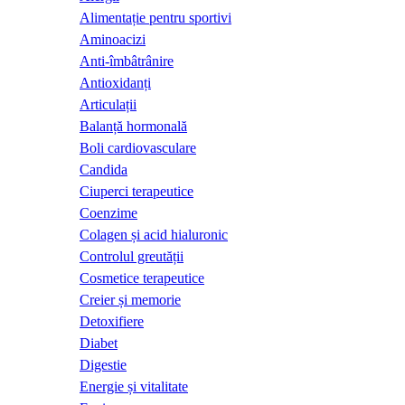
Alimentație pentru sportivi
Aminoacizi
Anti-îmbâtrânire
Antioxidanți
Articulații
Balanță hormonală
Boli cardiovasculare
Candida
Ciuperci terapeutice
Coenzime
Colagen și acid hialuronic
Controlul greutății
Cosmetice terapeutice
Creier și memorie
Detoxifiere
Diabet
Digestie
Energie și vitalitate