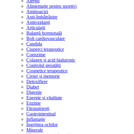
Alergii
Alimentație pentru sportivi
Aminoacizi
Anti-îmbâtrânire
Antioxidanți
Articulații
Balanță hormonală
Boli cardiovasculare
Candida
Ciuperci terapeutice
Coenzime
Colagen și acid hialuronic
Controlul greutății
Cosmetice terapeutice
Creier și memorie
Detoxifiere
Diabet
Digestie
Energie și vitalitate
Enzime
Fitonutrienți
Gastrointestinal
Inflamație
Îngrijirea ochilor
Minerale