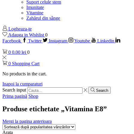
Suport celule stem
Imunitate
Vitamine
Zahărul din sânge
Logheaza-te
Adauga in Wishlist
0
Facebook
Twitter
Instagram
Youtube
Linkedin
0
0.00
lei
0
0
Shopping Cart
No products in the cart.
Inapoi la cumparaturi
Search input
Search
Prima pagină
Shop
Produse etichetate „Vitamina E8”
Mergi la pagina anterioara
Arata