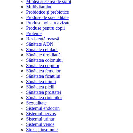
Mintea și starea de spirit
Multivitamine
Probiotice și prebiotice
Produse de specialitate
Produse noi si reavizate
Produse pentru copii
Proteine
Rezistență osoasă
Sănătate ADN
Sănătate celulară
Sănătate tiroidiană
Sănătatea colonului
Sănătatea copiilor
Sănătatea femeilor
Sănătatea ficatului
Sănătatea inimii
Sănătatea pielii
Sănătatea prostatei
Sănătatea rinichilor
Sexualitate
Sistemul endocrin
Sistemul nervos
Sistemul urinar
Sistemul venos
Stres și insomnie