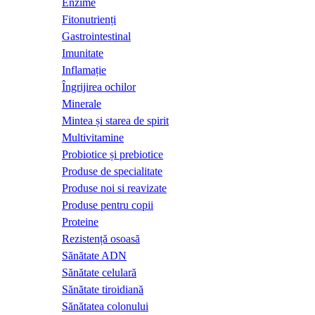
Enzime
Fitonutrienți
Gastrointestinal
Imunitate
Inflamație
Îngrijirea ochilor
Minerale
Mintea și starea de spirit
Multivitamine
Probiotice și prebiotice
Produse de specialitate
Produse noi si reavizate
Produse pentru copii
Proteine
Rezistență osoasă
Sănătate ADN
Sănătate celulară
Sănătate tiroidiană
Sănătatea colonului