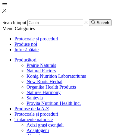
Search input
Search
Menu
Categories
Protocoale și proceduri
Produse noi
Info sănătate
Producători
Prairie Naturals
Natural Factors
Konig Nutrition Laboratoriums
New Roots Herbal
Organika Health Products
Natures Harmony
Santevia
Provita Nutrition Health Inc.
Produse de la A-Z
Protocoale și proceduri
Tratamente naturiste
Acizi grași esențiali
Adaptogeni