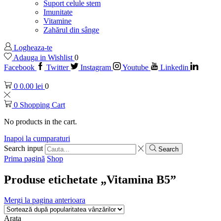
Suport celule stem
Imunitate
Vitamine
Zahărul din sânge
Logheaza-te
Adauga in Wishlist
0
Facebook
Twitter
Instagram
Youtube
Linkedin
0
0.00
lei
0
0
Shopping Cart
No products in the cart.
Inapoi la cumparaturi
Search input
Search
Prima pagină
Shop
Produse etichetate „Vitamina B5”
Mergi la pagina anterioara
Arata