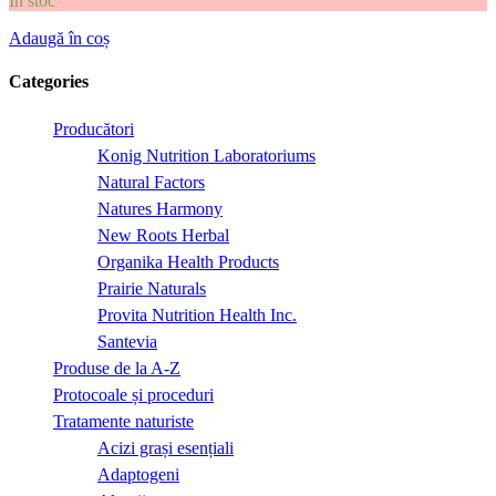
În stoc
Adaugă în coș
Categories
Producători
Konig Nutrition Laboratoriums
Natural Factors
Natures Harmony
New Roots Herbal
Organika Health Products
Prairie Naturals
Provita Nutrition Health Inc.
Santevia
Produse de la A-Z
Protocoale și proceduri
Tratamente naturiste
Acizi grași esențiali
Adaptogeni