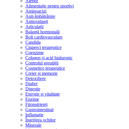
Alergii
Alimentație pentru sportivi
Aminoacizi
Anti-îmbâtrânire
Antioxidanți
Articulații
Balanță hormonală
Boli cardiovasculare
Candida
Ciuperci terapeutice
Coenzime
Colagen și acid hialuronic
Controlul greutății
Cosmetice terapeutice
Creier și memorie
Detoxifiere
Diabet
Digestie
Energie și vitalitate
Enzime
Fitonutrienți
Gastrointestinal
Inflamație
Îngrijirea ochilor
Minerale