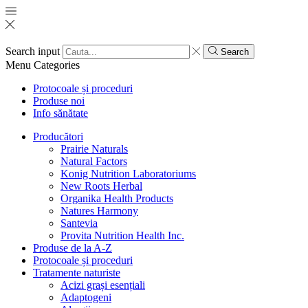
Search input
Search
Menu
Categories
Protocoale și proceduri
Produse noi
Info sănătate
Producători
Prairie Naturals
Natural Factors
Konig Nutrition Laboratoriums
New Roots Herbal
Organika Health Products
Natures Harmony
Santevia
Provita Nutrition Health Inc.
Produse de la A-Z
Protocoale și proceduri
Tratamente naturiste
Acizi grași esențiali
Adaptogeni