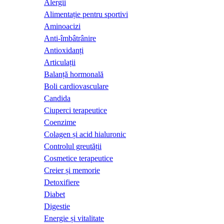
Alergii
Alimentație pentru sportivi
Aminoacizi
Anti-îmbâtrânire
Antioxidanți
Articulații
Balanță hormonală
Boli cardiovasculare
Candida
Ciuperci terapeutice
Coenzime
Colagen și acid hialuronic
Controlul greutății
Cosmetice terapeutice
Creier și memorie
Detoxifiere
Diabet
Digestie
Energie și vitalitate