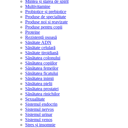
Mintea și starea de spirit
Multivitamine
Probiotice și prebiotice
Produse de specialitate
Produse noi si reavizate
Produse pentru copii
Proteine
Rezistență osoasă
Sănătate ADN
Sănătate celulară
Sănătate tiroidiană
Sănătatea colonului
Sănătatea copiilor
Sănătatea femeilor
Sănătatea ficatului
Sănătatea inimii
Sănătatea pielii
Sănătatea prostatei
Sănătatea rinichilor
Sexualitate
Sistemul endocrin
Sistemul nervos
Sistemul urinar
Sistemul venos
Stres și insomnie