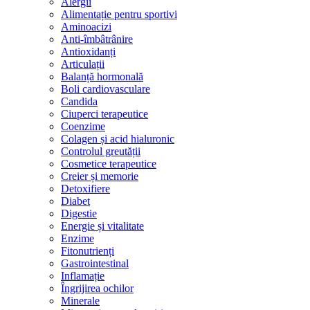
Alergii
Alimentație pentru sportivi
Aminoacizi
Anti-îmbâtrânire
Antioxidanți
Articulații
Balanță hormonală
Boli cardiovasculare
Candida
Ciuperci terapeutice
Coenzime
Colagen și acid hialuronic
Controlul greutății
Cosmetice terapeutice
Creier și memorie
Detoxifiere
Diabet
Digestie
Energie și vitalitate
Enzime
Fitonutrienți
Gastrointestinal
Inflamație
Îngrijirea ochilor
Minerale