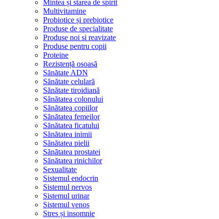
Mintea și starea de spirit
Multivitamine
Probiotice și prebiotice
Produse de specialitate
Produse noi si reavizate
Produse pentru copii
Proteine
Rezistență osoasă
Sănătate ADN
Sănătate celulară
Sănătate tiroidiană
Sănătatea colonului
Sănătatea copiilor
Sănătatea femeilor
Sănătatea ficatului
Sănătatea inimii
Sănătatea pielii
Sănătatea prostatei
Sănătatea rinichilor
Sexualitate
Sistemul endocrin
Sistemul nervos
Sistemul urinar
Sistemul venos
Stres și insomnie