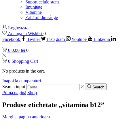
Suport celule stem
Imunitate
Vitamine
Zahărul din sânge
Logheaza-te
Adauga in Wishlist
0
Facebook
Twitter
Instagram
Youtube
Linkedin
0
0.00
lei
0
0
Shopping Cart
No products in the cart.
Inapoi la cumparaturi
Search input
Search
Prima pagină
Shop
Produse etichetate „vitamina b12”
Mergi la pagina anterioara