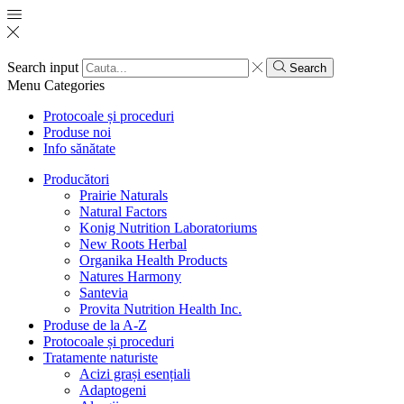
Search input
Search
Menu
Categories
Protocoale și proceduri
Produse noi
Info sănătate
Producători
Prairie Naturals
Natural Factors
Konig Nutrition Laboratoriums
New Roots Herbal
Organika Health Products
Natures Harmony
Santevia
Provita Nutrition Health Inc.
Produse de la A-Z
Protocoale și proceduri
Tratamente naturiste
Acizi grași esențiali
Adaptogeni