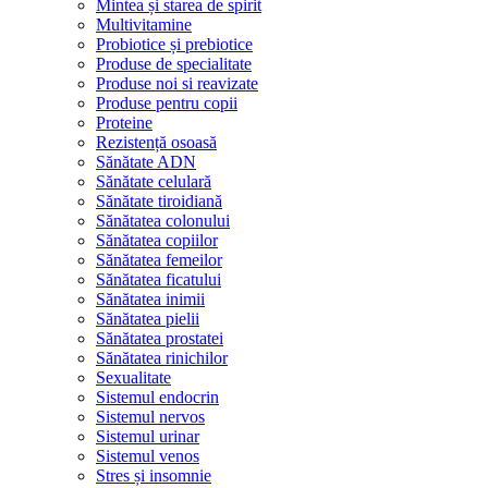
Mintea și starea de spirit
Multivitamine
Probiotice și prebiotice
Produse de specialitate
Produse noi si reavizate
Produse pentru copii
Proteine
Rezistență osoasă
Sănătate ADN
Sănătate celulară
Sănătate tiroidiană
Sănătatea colonului
Sănătatea copiilor
Sănătatea femeilor
Sănătatea ficatului
Sănătatea inimii
Sănătatea pielii
Sănătatea prostatei
Sănătatea rinichilor
Sexualitate
Sistemul endocrin
Sistemul nervos
Sistemul urinar
Sistemul venos
Stres și insomnie