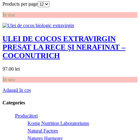
Products per page
În stoc
ULEI DE COCOS EXTRAVIRGIN
PRESAT LA RECE ȘI NERAFINAT –
COCONUTRICH
97.00
lei
În stoc
Adaugă în coș
Categories
Producători
Konig Nutrition Laboratoriums
Natural Factors
Natures Harmony