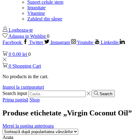
Suport celule stem
Imunitate
Vitamine
Zahărul din sânge
Logheaza-te
Adauga in Wishlist
0
Facebook
Twitter
Instagram
Youtube
Linkedin
0
0.00
lei
0
0
Shopping Cart
No products in the cart.
Inapoi la cumparaturi
Search input
Search
Prima pagină
Shop
Produse etichetate „Virgin Coconut Oil”
Mergi la pagina anterioara
Arata