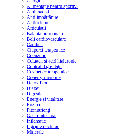
Alergii
Alimentație pentru sportivi
Aminoacizi
Anti-îmbâtrânire
Antioxidanți
Articulații
Balanță hormonală
Boli cardiovasculare
Candida
Ciuperci terapeutice
Coenzime
Colagen și acid hialuronic
Controlul greutății
Cosmetice terapeutice
Creier și memorie
Detoxifiere
Diabet
Digestie
Energie și vitalitate
Enzime
Fitonutrienți
Gastrointestinal
Inflamație
Îngrijirea ochilor
Minerale