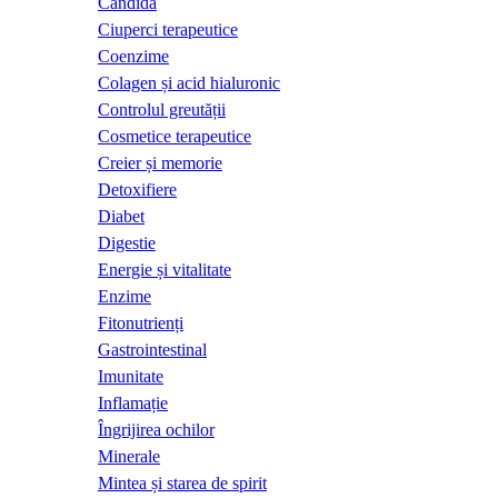
Candida
Ciuperci terapeutice
Coenzime
Colagen și acid hialuronic
Controlul greutății
Cosmetice terapeutice
Creier și memorie
Detoxifiere
Diabet
Digestie
Energie și vitalitate
Enzime
Fitonutrienți
Gastrointestinal
Imunitate
Inflamație
Îngrijirea ochilor
Minerale
Mintea și starea de spirit