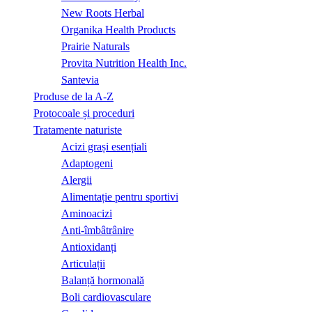
New Roots Herbal
Organika Health Products
Prairie Naturals
Provita Nutrition Health Inc.
Santevia
Produse de la A-Z
Protocoale și proceduri
Tratamente naturiste
Acizi grași esențiali
Adaptogeni
Alergii
Alimentație pentru sportivi
Aminoacizi
Anti-îmbâtrânire
Antioxidanți
Articulații
Balanță hormonală
Boli cardiovasculare