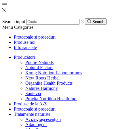
Search input
Search
Menu
Categories
Protocoale și proceduri
Produse noi
Info sănătate
Producători
Prairie Naturals
Natural Factors
Konig Nutrition Laboratoriums
New Roots Herbal
Organika Health Products
Natures Harmony
Santevia
Provita Nutrition Health Inc.
Produse de la A-Z
Protocoale și proceduri
Tratamente naturiste
Acizi grași esențiali
Adaptogeni