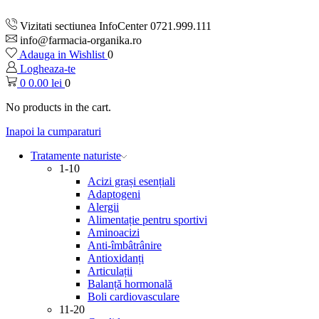
Vizitati sectiunea InfoCenter 0721.999.111
info@farmacia-organika.ro
Adauga in Wishlist
0
Logheaza-te
0
0.00
lei
0
No products in the cart.
Inapoi la cumparaturi
Tratamente naturiste
1-10
Acizi grași esențiali
Adaptogeni
Alergii
Alimentație pentru sportivi
Aminoacizi
Anti-îmbâtrânire
Antioxidanți
Articulații
Balanță hormonală
Boli cardiovasculare
11-20