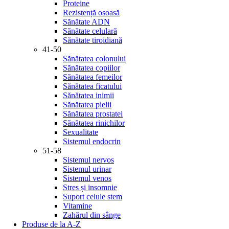
Proteine
Rezistență osoasă
Sănătate ADN
Sănătate celulară
Sănătate tiroidiană
41-50
Sănătatea colonului
Sănătatea copiilor
Sănătatea femeilor
Sănătatea ficatului
Sănătatea inimii
Sănătatea pielii
Sănătatea prostatei
Sănătatea rinichilor
Sexualitate
Sistemul endocrin
51-58
Sistemul nervos
Sistemul urinar
Sistemul venos
Stres și insomnie
Suport celule stem
Vitamine
Zahărul din sânge
Produse de la A-Z