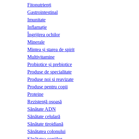
Fitonutrienți
Gastrointestinal
Imunitate
Inflamație
Îngrijirea ochilor
Minerale
Mintea și starea de spirit
Multivitamine
Probiotice și prebiotice
Produse de specialitate
Produse noi si reavizate
Produse pentru copii
Proteine
Rezistență osoasă
Sănătate ADN
Sănătate celulară
Sănătate tiroidiană
Sănătatea colonului
Sănătatea copiilor