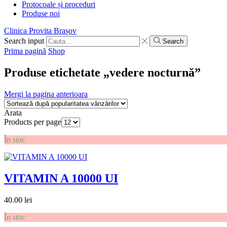
Protocoale și proceduri
Produse noi
Clinica Provita Brașov
Search input
Search
Prima pagină
Shop
Produse etichetate „vedere nocturnă”
Mergi la pagina anterioara
Arata
Products per page
În stoc
VITAMIN A 10000 UI
40.00
lei
În stoc