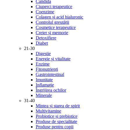
Candida
Ciuperci terapeutice
Coenzime
Colagen și acid hialuronic
Controlul greutății
Cosmetice terapeutice
Creier și memorie
Detoxifiere
Diabet
21-30
Digestie
Energie și vitalitate
Enzime
Fitonutrienți
Gastrointestinal
Imunitate
Inflamație
Îngrijirea ochilor
Minerale
31-40
Mintea și starea de spirit
Multivitamine
Probiotice și prebiotice
Produse de specialitate
Produse pentru copii