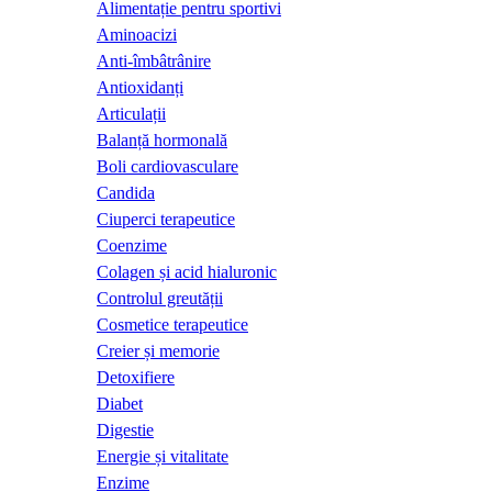
Alimentație pentru sportivi
Aminoacizi
Anti-îmbâtrânire
Antioxidanți
Articulații
Balanță hormonală
Boli cardiovasculare
Candida
Ciuperci terapeutice
Coenzime
Colagen și acid hialuronic
Controlul greutății
Cosmetice terapeutice
Creier și memorie
Detoxifiere
Diabet
Digestie
Energie și vitalitate
Enzime