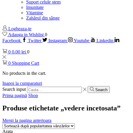
Suport celule stem
Imunitate
Vitamine
Zahărul din sânge
Logheaza-te
Adauga in Wishlist
0
Facebook
Twitter
Instagram
Youtube
Linkedin
0
0.00
lei
0
0
Shopping Cart
No products in the cart.
Inapoi la cumparaturi
Search input
Search
Prima pagină
Shop
Produse etichetate „vedere incetosata”
Mergi la pagina anterioara
Arata