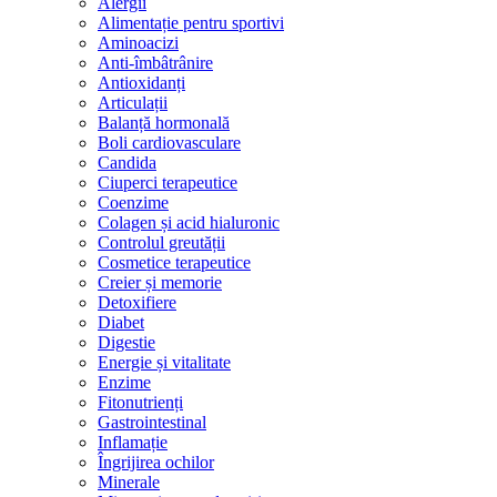
Alergii
Alimentație pentru sportivi
Aminoacizi
Anti-îmbâtrânire
Antioxidanți
Articulații
Balanță hormonală
Boli cardiovasculare
Candida
Ciuperci terapeutice
Coenzime
Colagen și acid hialuronic
Controlul greutății
Cosmetice terapeutice
Creier și memorie
Detoxifiere
Diabet
Digestie
Energie și vitalitate
Enzime
Fitonutrienți
Gastrointestinal
Inflamație
Îngrijirea ochilor
Minerale