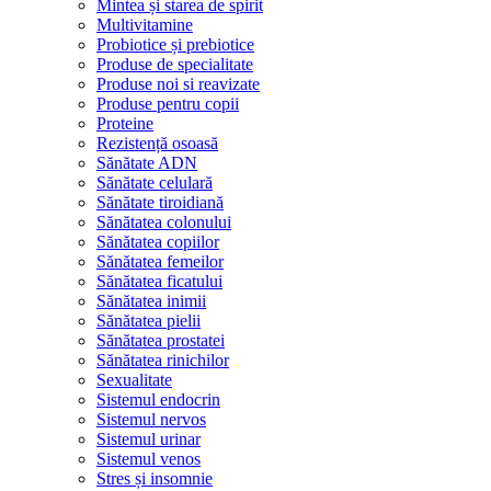
Mintea și starea de spirit
Multivitamine
Probiotice și prebiotice
Produse de specialitate
Produse noi si reavizate
Produse pentru copii
Proteine
Rezistență osoasă
Sănătate ADN
Sănătate celulară
Sănătate tiroidiană
Sănătatea colonului
Sănătatea copiilor
Sănătatea femeilor
Sănătatea ficatului
Sănătatea inimii
Sănătatea pielii
Sănătatea prostatei
Sănătatea rinichilor
Sexualitate
Sistemul endocrin
Sistemul nervos
Sistemul urinar
Sistemul venos
Stres și insomnie