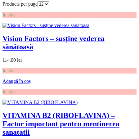
Products per page
În stoc
Vision Factors – susține vederea
sănătoasă
114.00
lei
În stoc
Adaugă în coș
În stoc
VITAMINA B2 (RIBOFLAVINA) –
Factor important pentru mentinerea
sanatatii