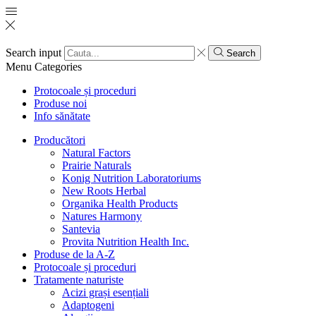
Search input
Search
Menu
Categories
Protocoale și proceduri
Produse noi
Info sănătate
Producători
Natural Factors
Prairie Naturals
Konig Nutrition Laboratoriums
New Roots Herbal
Organika Health Products
Natures Harmony
Santevia
Provita Nutrition Health Inc.
Produse de la A-Z
Protocoale și proceduri
Tratamente naturiste
Acizi grași esențiali
Adaptogeni