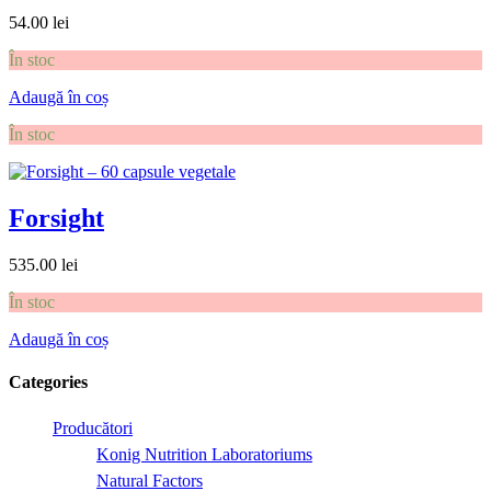
54.00
lei
În stoc
Adaugă în coș
În stoc
Forsight
535.00
lei
În stoc
Adaugă în coș
Categories
Producători
Konig Nutrition Laboratoriums
Natural Factors