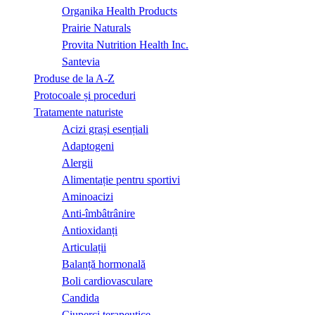
Organika Health Products
Prairie Naturals
Provita Nutrition Health Inc.
Santevia
Produse de la A-Z
Protocoale și proceduri
Tratamente naturiste
Acizi grași esențiali
Adaptogeni
Alergii
Alimentație pentru sportivi
Aminoacizi
Anti-îmbâtrânire
Antioxidanți
Articulații
Balanță hormonală
Boli cardiovasculare
Candida
Ciuperci terapeutice