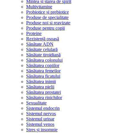
Mintea și starea de spirit
Multivitamine
Probiotice și prebiotice
Produse de specialitate
Produse noi si reavizate
Produse pentru copii
Proteine
Rezistență osoasă
Sănătate ADN
Sănătate celulară
Sănătate tiroidiană
Sănătatea colonului
Sănătatea copiilor
Sănătatea femeilor
Sănătatea ficatului
Sănătatea inimii
Sănătatea pielii
Sănătatea prostatei
Sănătatea rinichilor
Sexualitate
Sistemul endocrin
Sistemul nervos
Sistemul urinar
Sistemul venos
Stres și insomnie