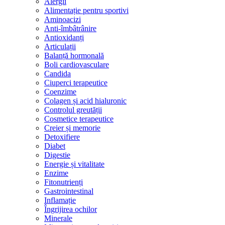
Alergii
Alimentație pentru sportivi
Aminoacizi
Anti-îmbâtrânire
Antioxidanți
Articulații
Balanță hormonală
Boli cardiovasculare
Candida
Ciuperci terapeutice
Coenzime
Colagen și acid hialuronic
Controlul greutății
Cosmetice terapeutice
Creier și memorie
Detoxifiere
Diabet
Digestie
Energie și vitalitate
Enzime
Fitonutrienți
Gastrointestinal
Inflamație
Îngrijirea ochilor
Minerale