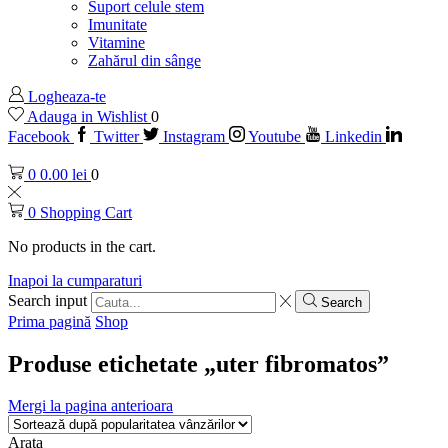
Suport celule stem
Imunitate
Vitamine
Zahărul din sânge
Logheaza-te
Adauga in Wishlist
0
Facebook
Twitter
Instagram
Youtube
Linkedin
0
0.00
lei
0
0
Shopping Cart
No products in the cart.
Inapoi la cumparaturi
Search input
Search
Prima pagină
Shop
Produse etichetate „uter fibromatos”
Mergi la pagina anterioara
Arata