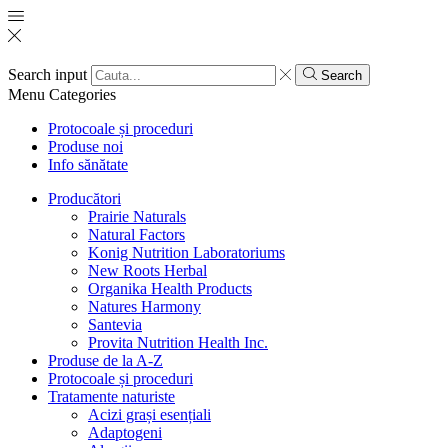
Search input
Search
Menu
Categories
Protocoale și proceduri
Produse noi
Info sănătate
Producători
Prairie Naturals
Natural Factors
Konig Nutrition Laboratoriums
New Roots Herbal
Organika Health Products
Natures Harmony
Santevia
Provita Nutrition Health Inc.
Produse de la A-Z
Protocoale și proceduri
Tratamente naturiste
Acizi grași esențiali
Adaptogeni