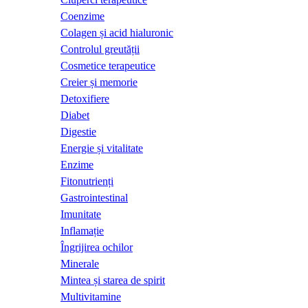
Coenzime
Colagen și acid hialuronic
Controlul greutății
Cosmetice terapeutice
Creier și memorie
Detoxifiere
Diabet
Digestie
Energie și vitalitate
Enzime
Fitonutrienți
Gastrointestinal
Imunitate
Inflamație
Îngrijirea ochilor
Minerale
Mintea și starea de spirit
Multivitamine