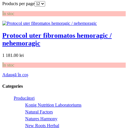
Products per page
În stoc
Protocol uter fibromatos hemoragic /
nehemoragic
1 181.00
lei
În stoc
Adaugă în coș
Categories
Producători
Konig Nutrition Laboratoriums
Natural Factors
Natures Harmony
New Roots Herbal