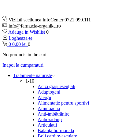
Vizitati sectiunea InfoCenter 0721.999.111
info@farmacia-organika.ro
Adauga in Wishlist
0
Logheaza-te
0
0.00
lei
0
No products in the cart.
Inapoi la cumparaturi
Tratamente naturiste
1-10
Acizi grași esențiali
Adaptogeni
Alergii
Alimentație pentru sportivi
Aminoacizi
Anti-îmbâtrânire
Antioxidanți
Articulații
Balanță hormonală
Boli cardiovasculare