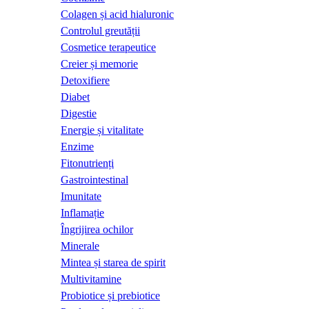
Colagen și acid hialuronic
Controlul greutății
Cosmetice terapeutice
Creier și memorie
Detoxifiere
Diabet
Digestie
Energie și vitalitate
Enzime
Fitonutrienți
Gastrointestinal
Imunitate
Inflamație
Îngrijirea ochilor
Minerale
Mintea și starea de spirit
Multivitamine
Probiotice și prebiotice