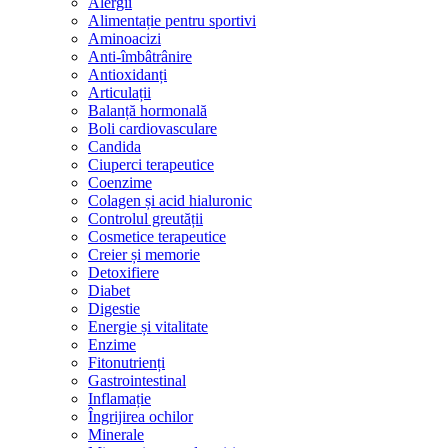
Alergii
Alimentație pentru sportivi
Aminoacizi
Anti-îmbâtrânire
Antioxidanți
Articulații
Balanță hormonală
Boli cardiovasculare
Candida
Ciuperci terapeutice
Coenzime
Colagen și acid hialuronic
Controlul greutății
Cosmetice terapeutice
Creier și memorie
Detoxifiere
Diabet
Digestie
Energie și vitalitate
Enzime
Fitonutrienți
Gastrointestinal
Inflamație
Îngrijirea ochilor
Minerale