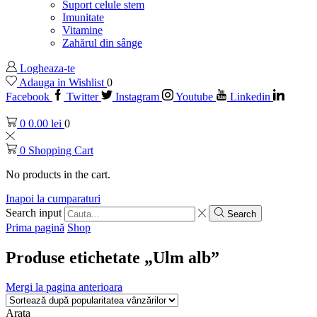
Suport celule stem
Imunitate
Vitamine
Zahărul din sânge
Logheaza-te
Adauga in Wishlist
0
Facebook
Twitter
Instagram
Youtube
Linkedin
0
0.00
lei
0
0
Shopping Cart
No products in the cart.
Inapoi la cumparaturi
Search input
Search
Prima pagină
Shop
Produse etichetate „Ulm alb”
Mergi la pagina anterioara
Arata