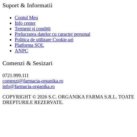
Suport & Informatii
Contul Meu
Info center
Termeni și condiții
Prelucrarea datelor cu caracter personal
Politica de utilizare Cookie-uri
Platforma SOL
ANPC
Comenzi & Sesizari
0721.999.111
comenzi@farmacia-organika.ro
info@farmacia-organika.ro
COPYRIGHT © 2026 S.C. ORGANIKA FARMA S.R.L. TOATE
DREPTURILE REZERVATE.