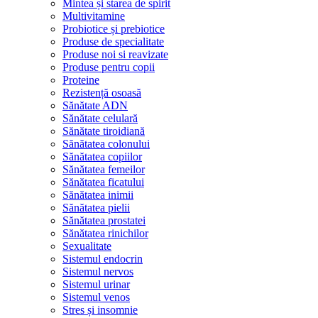
Mintea și starea de spirit
Multivitamine
Probiotice și prebiotice
Produse de specialitate
Produse noi si reavizate
Produse pentru copii
Proteine
Rezistență osoasă
Sănătate ADN
Sănătate celulară
Sănătate tiroidiană
Sănătatea colonului
Sănătatea copiilor
Sănătatea femeilor
Sănătatea ficatului
Sănătatea inimii
Sănătatea pielii
Sănătatea prostatei
Sănătatea rinichilor
Sexualitate
Sistemul endocrin
Sistemul nervos
Sistemul urinar
Sistemul venos
Stres și insomnie