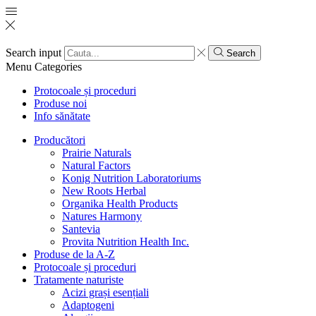
Search input
Search
Menu
Categories
Protocoale și proceduri
Produse noi
Info sănătate
Producători
Prairie Naturals
Natural Factors
Konig Nutrition Laboratoriums
New Roots Herbal
Organika Health Products
Natures Harmony
Santevia
Provita Nutrition Health Inc.
Produse de la A-Z
Protocoale și proceduri
Tratamente naturiste
Acizi grași esențiali
Adaptogeni