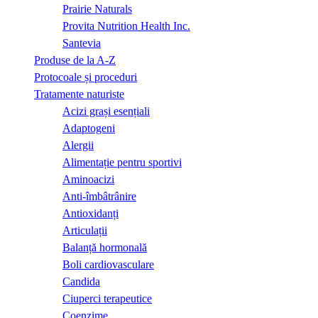
Prairie Naturals
Provita Nutrition Health Inc.
Santevia
Produse de la A-Z
Protocoale și proceduri
Tratamente naturiste
Acizi grași esențiali
Adaptogeni
Alergii
Alimentație pentru sportivi
Aminoacizi
Anti-îmbâtrânire
Antioxidanți
Articulații
Balanță hormonală
Boli cardiovasculare
Candida
Ciuperci terapeutice
Coenzime