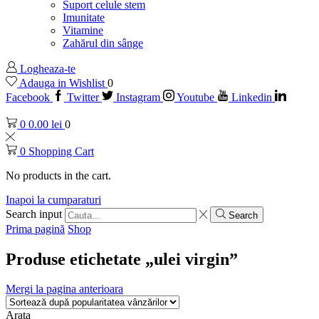
Suport celule stem
Imunitate
Vitamine
Zahărul din sânge
Logheaza-te
Adauga in Wishlist
0
Facebook
Twitter
Instagram
Youtube
Linkedin
0
0.00
lei
0
0
Shopping Cart
No products in the cart.
Inapoi la cumparaturi
Search input
Search
Prima pagină
Shop
Produse etichetate „ulei virgin”
Mergi la pagina anterioara
Arata