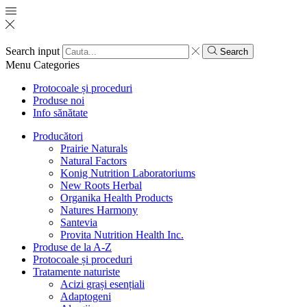
Search input
Search
Menu
Categories
Protocoale și proceduri
Produse noi
Info sănătate
Producători
Prairie Naturals
Natural Factors
Konig Nutrition Laboratoriums
New Roots Herbal
Organika Health Products
Natures Harmony
Santevia
Provita Nutrition Health Inc.
Produse de la A-Z
Protocoale și proceduri
Tratamente naturiste
Acizi grași esențiali
Adaptogeni