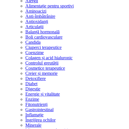
Alergii
Alimentație pentru sportivi
Aminoacizi
Anti-îmbâtrânire
Antioxidanți
Articulații
Balanță hormonală
Boli cardiovasculare
Candida
Ciuperci terapeutice
Coenzime
Colagen și acid hialuronic
Controlul greutății
Cosmetice terapeutice
Creier și memorie
Detoxifiere
Diabet
Digestie
Energie și vitalitate
Enzime
Fitonutrienți
Gastrointestinal
Inflamație
Îngrijirea ochilor
Minerale