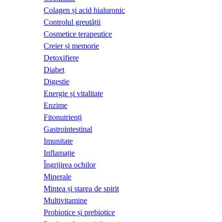
Colagen și acid hialuronic
Controlul greutății
Cosmetice terapeutice
Creier și memorie
Detoxifiere
Diabet
Digestie
Energie și vitalitate
Enzime
Fitonutrienți
Gastrointestinal
Imunitate
Inflamație
Îngrijirea ochilor
Minerale
Mintea și starea de spirit
Multivitamine
Probiotice și prebiotice