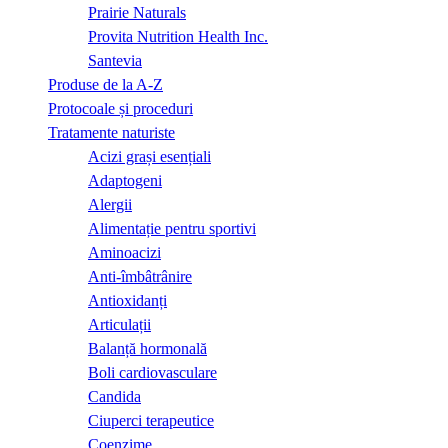
Prairie Naturals
Provita Nutrition Health Inc.
Santevia
Produse de la A-Z
Protocoale și proceduri
Tratamente naturiste
Acizi grași esențiali
Adaptogeni
Alergii
Alimentație pentru sportivi
Aminoacizi
Anti-îmbâtrânire
Antioxidanți
Articulații
Balanță hormonală
Boli cardiovasculare
Candida
Ciuperci terapeutice
Coenzime