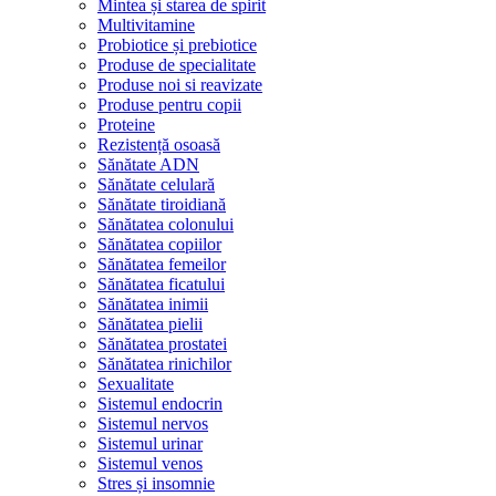
Mintea și starea de spirit
Multivitamine
Probiotice și prebiotice
Produse de specialitate
Produse noi si reavizate
Produse pentru copii
Proteine
Rezistență osoasă
Sănătate ADN
Sănătate celulară
Sănătate tiroidiană
Sănătatea colonului
Sănătatea copiilor
Sănătatea femeilor
Sănătatea ficatului
Sănătatea inimii
Sănătatea pielii
Sănătatea prostatei
Sănătatea rinichilor
Sexualitate
Sistemul endocrin
Sistemul nervos
Sistemul urinar
Sistemul venos
Stres și insomnie