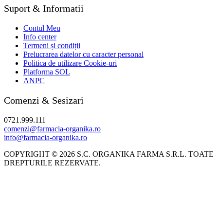
Suport & Informatii
Contul Meu
Info center
Termeni și condiții
Prelucrarea datelor cu caracter personal
Politica de utilizare Cookie-uri
Platforma SOL
ANPC
Comenzi & Sesizari
0721.999.111
comenzi@farmacia-organika.ro
info@farmacia-organika.ro
COPYRIGHT © 2026 S.C. ORGANIKA FARMA S.R.L. TOATE
DREPTURILE REZERVATE.