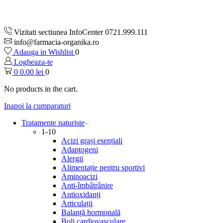
Vizitati sectiunea InfoCenter 0721.999.111
info@farmacia-organika.ro
Adauga in Wishlist
0
Logheaza-te
0
0.00
lei
0
No products in the cart.
Inapoi la cumparaturi
Tratamente naturiste
1-10
Acizi grași esențiali
Adaptogeni
Alergii
Alimentație pentru sportivi
Aminoacizi
Anti-îmbâtrânire
Antioxidanți
Articulații
Balanță hormonală
Boli cardiovasculare