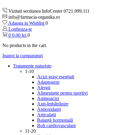
Vizitati sectiunea InfoCenter 0721.999.111
info@farmacia-organika.ro
Adauga in Wishlist
0
Logheaza-te
0
0.00
lei
0
No products in the cart.
Inapoi la cumparaturi
Tratamente naturiste
1-10
Acizi grași esențiali
Adaptogeni
Alergii
Alimentație pentru sportivi
Aminoacizi
Anti-îmbâtrânire
Antioxidanți
Articulații
Balanță hormonală
Boli cardiovasculare
11-20