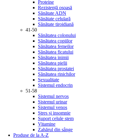
Proteine
Rezistență osoasă
Sănătate ADN
Sănătate celulară
Sănătate tiroidiană
41-50
Sănătatea colonului
Sănătatea copiilor
Sănătatea femeilor
Sănătatea ficatului
Sănătatea inimii
Sănătatea pielii
Sănătatea prostatei
Sănătatea rinichilor
Sexualitate
Sistemul endocrin
51-58
Sistemul nervos
Sistemul urinar
Sistemul venos
Stres și insomnie
Suport celule stem
Vitamine
Zahărul din sânge
Produse de la A-Z