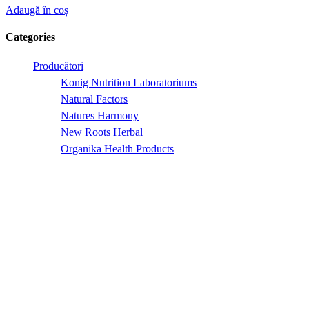
Adaugă în coș
Categories
Producători
Konig Nutrition Laboratoriums
Natural Factors
Natures Harmony
New Roots Herbal
Organika Health Products
Prairie Naturals
Provita Nutrition Health Inc.
Santevia
Produse de la A-Z
Protocoale și proceduri
Tratamente naturiste
Acizi grași esențiali
Adaptogeni
Alergii