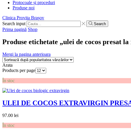
Protocoale și proceduri
Produse noi
Clinica Provita Brașov
Search input
Search
Prima pagină
Shop
Produse etichetate „ulei de cocos presat la
Mergi la pagina anterioara
Arata
Products per page
În stoc
ULEI DE COCOS EXTRAVIRGIN PRES
97.00
lei
În stoc