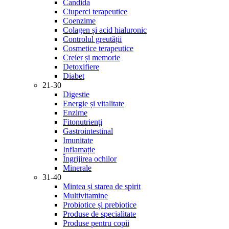
Candida
Ciuperci terapeutice
Coenzime
Colagen și acid hialuronic
Controlul greutății
Cosmetice terapeutice
Creier și memorie
Detoxifiere
Diabet
21-30
Digestie
Energie și vitalitate
Enzime
Fitonutrienți
Gastrointestinal
Imunitate
Inflamație
Îngrijirea ochilor
Minerale
31-40
Mintea și starea de spirit
Multivitamine
Probiotice și prebiotice
Produse de specialitate
Produse pentru copii