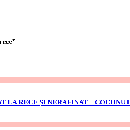
 rece”
AT LA RECE ȘI NERAFINAT – COCONU