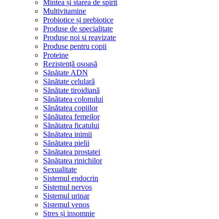
Mintea și starea de spirit
Multivitamine
Probiotice și prebiotice
Produse de specialitate
Produse noi si reavizate
Produse pentru copii
Proteine
Rezistență osoasă
Sănătate ADN
Sănătate celulară
Sănătate tiroidiană
Sănătatea colonului
Sănătatea copiilor
Sănătatea femeilor
Sănătatea ficatului
Sănătatea inimii
Sănătatea pielii
Sănătatea prostatei
Sănătatea rinichilor
Sexualitate
Sistemul endocrin
Sistemul nervos
Sistemul urinar
Sistemul venos
Stres și insomnie