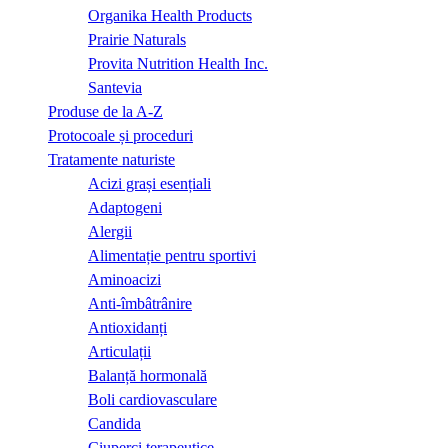
Organika Health Products
Prairie Naturals
Provita Nutrition Health Inc.
Santevia
Produse de la A-Z
Protocoale și proceduri
Tratamente naturiste
Acizi grași esențiali
Adaptogeni
Alergii
Alimentație pentru sportivi
Aminoacizi
Anti-îmbâtrânire
Antioxidanți
Articulații
Balanță hormonală
Boli cardiovasculare
Candida
Ciuperci terapeutice