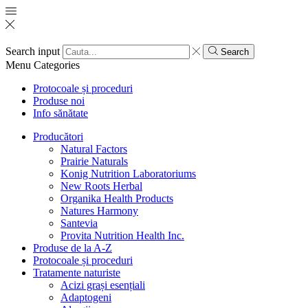
Search input
Search
Menu
Categories
Protocoale și proceduri
Produse noi
Info sănătate
Producători
Natural Factors
Prairie Naturals
Konig Nutrition Laboratoriums
New Roots Herbal
Organika Health Products
Natures Harmony
Santevia
Provita Nutrition Health Inc.
Produse de la A-Z
Protocoale și proceduri
Tratamente naturiste
Acizi grași esențiali
Adaptogeni