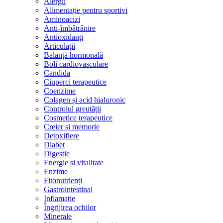
Alergii
Alimentație pentru sportivi
Aminoacizi
Anti-îmbâtrânire
Antioxidanți
Articulații
Balanță hormonală
Boli cardiovasculare
Candida
Ciuperci terapeutice
Coenzime
Colagen și acid hialuronic
Controlul greutății
Cosmetice terapeutice
Creier și memorie
Detoxifiere
Diabet
Digestie
Energie și vitalitate
Enzime
Fitonutrienți
Gastrointestinal
Inflamație
Îngrijirea ochilor
Minerale