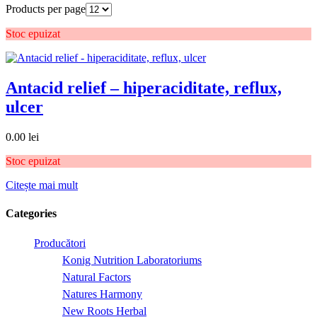
Products per page
Stoc epuizat
Antacid relief – hiperaciditate, reflux,
ulcer
0.00
lei
Stoc epuizat
Citește mai mult
Categories
Producători
Konig Nutrition Laboratoriums
Natural Factors
Natures Harmony
New Roots Herbal