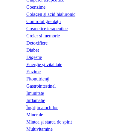
Coenzime
Colagen și acid hialuronic
Controlul greutății
Cosmetice terapeutice
Creier și memorie
Detoxifiere
Diabet
Digestie
Energie și vitalitate
Enzime
Fitonutrienți
Gastrointestinal
Imunitate
Inflamație
Îngrijirea ochilor
Minerale
Mintea și starea de spirit
Multivitamine