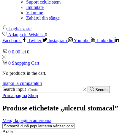
Suport celule stem
Imunitate
Vitamine
Zahărul din sânge
Logheaza-te
Adauga in Wishlist
0
Facebook
Twitter
Instagram
Youtube
Linkedin
0
0.00
lei
0
0
Shopping Cart
No products in the cart.
Inapoi la cumparaturi
Search input
Search
Prima pagină
Shop
Produse etichetate „ulcerul stomacal”
Mergi la pagina anterioara
Arata