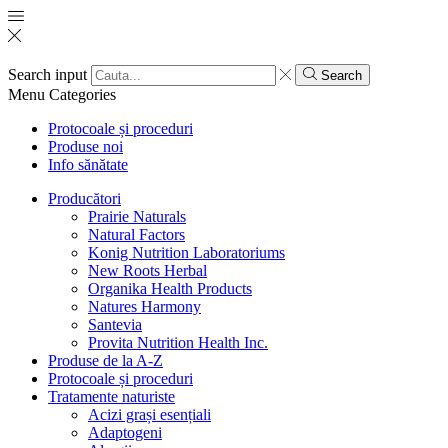
Search input
Search
Menu
Categories
Protocoale și proceduri
Produse noi
Info sănătate
Producători
Prairie Naturals
Natural Factors
Konig Nutrition Laboratoriums
New Roots Herbal
Organika Health Products
Natures Harmony
Santevia
Provita Nutrition Health Inc.
Produse de la A-Z
Protocoale și proceduri
Tratamente naturiste
Acizi grași esențiali
Adaptogeni