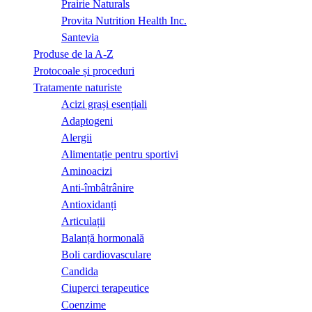
Prairie Naturals
Provita Nutrition Health Inc.
Santevia
Produse de la A-Z
Protocoale și proceduri
Tratamente naturiste
Acizi grași esențiali
Adaptogeni
Alergii
Alimentație pentru sportivi
Aminoacizi
Anti-îmbâtrânire
Antioxidanți
Articulații
Balanță hormonală
Boli cardiovasculare
Candida
Ciuperci terapeutice
Coenzime