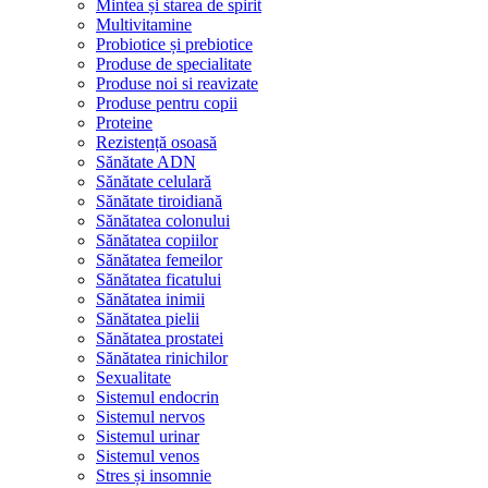
Mintea și starea de spirit
Multivitamine
Probiotice și prebiotice
Produse de specialitate
Produse noi si reavizate
Produse pentru copii
Proteine
Rezistență osoasă
Sănătate ADN
Sănătate celulară
Sănătate tiroidiană
Sănătatea colonului
Sănătatea copiilor
Sănătatea femeilor
Sănătatea ficatului
Sănătatea inimii
Sănătatea pielii
Sănătatea prostatei
Sănătatea rinichilor
Sexualitate
Sistemul endocrin
Sistemul nervos
Sistemul urinar
Sistemul venos
Stres și insomnie