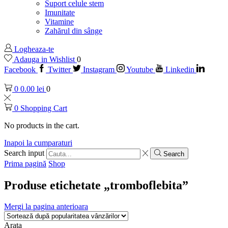
Suport celule stem
Imunitate
Vitamine
Zahărul din sânge
Logheaza-te
Adauga in Wishlist
0
Facebook
Twitter
Instagram
Youtube
Linkedin
0
0.00
lei
0
0
Shopping Cart
No products in the cart.
Inapoi la cumparaturi
Search input
Search
Prima pagină
Shop
Produse etichetate „tromboflebita”
Mergi la pagina anterioara
Arata