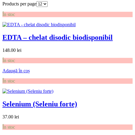
Products per page
În stoc
EDTA – chelat disodic biodisponibil
148.00
lei
În stoc
Adaugă în coș
În stoc
Selenium (Seleniu forte)
37.00
lei
În stoc