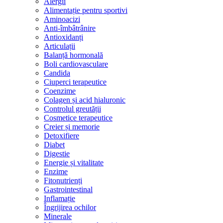
Alergii
Alimentație pentru sportivi
Aminoacizi
Anti-îmbâtrânire
Antioxidanți
Articulații
Balanță hormonală
Boli cardiovasculare
Candida
Ciuperci terapeutice
Coenzime
Colagen și acid hialuronic
Controlul greutății
Cosmetice terapeutice
Creier și memorie
Detoxifiere
Diabet
Digestie
Energie și vitalitate
Enzime
Fitonutrienți
Gastrointestinal
Inflamație
Îngrijirea ochilor
Minerale