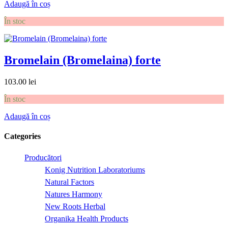
Adaugă în coș
În stoc
Bromelain (Bromelaina) forte
103.00
lei
În stoc
Adaugă în coș
Categories
Producători
Konig Nutrition Laboratoriums
Natural Factors
Natures Harmony
New Roots Herbal
Organika Health Products