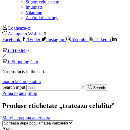
Suport celule stem
Imunitate
Vitamine
Zahărul din sânge
Logheaza-te
Adauga in Wishlist
0
Facebook
Twitter
Instagram
Youtube
Linkedin
0
0.00
lei
0
0
Shopping Cart
No products in the cart.
Inapoi la cumparaturi
Search input
Search
Prima pagină
Shop
Produse etichetate „trateaza celulita”
Mergi la pagina anterioara
Arata