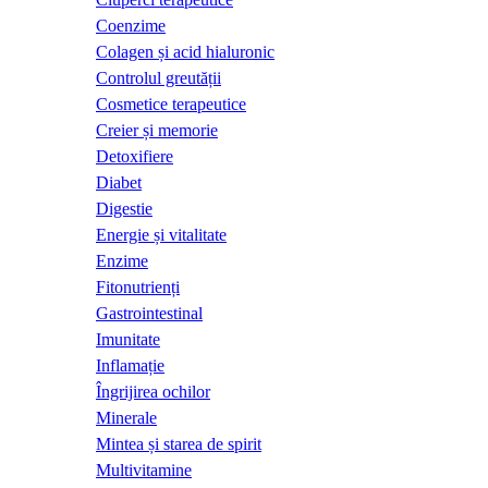
Coenzime
Colagen și acid hialuronic
Controlul greutății
Cosmetice terapeutice
Creier și memorie
Detoxifiere
Diabet
Digestie
Energie și vitalitate
Enzime
Fitonutrienți
Gastrointestinal
Imunitate
Inflamație
Îngrijirea ochilor
Minerale
Mintea și starea de spirit
Multivitamine