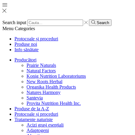
Search input
Search
Menu
Categories
Protocoale și proceduri
Produse noi
Info sănătate
Producători
Prairie Naturals
Natural Factors
Konig Nutrition Laboratoriums
New Roots Herbal
Organika Health Products
Natures Harmony
Santevia
Provita Nutrition Health Inc.
Produse de la A-Z
Protocoale și proceduri
Tratamente naturiste
Acizi grași esențiali
Adaptogeni