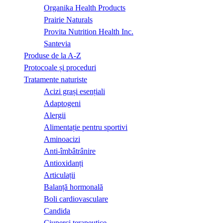
Organika Health Products
Prairie Naturals
Provita Nutrition Health Inc.
Santevia
Produse de la A-Z
Protocoale și proceduri
Tratamente naturiste
Acizi grași esențiali
Adaptogeni
Alergii
Alimentație pentru sportivi
Aminoacizi
Anti-îmbâtrânire
Antioxidanți
Articulații
Balanță hormonală
Boli cardiovasculare
Candida
Ciuperci terapeutice