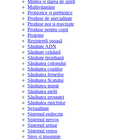
Mintea și starea de spirit
Multivitamine
Probiotice și prebiotice
Produse de specialitate
Produse noi si reavizate
Produse pentru copii
Proteine
Rezistență osoasă
Sănătate ADN
Sănătate celulară
Sănătate tiroidiană
Sănătatea colonului
Sănătatea copiilor
Sănătatea femeilor
Sănătatea ficatului
Sănătatea inimii
Sănătatea pielii
Sănătatea prostatei
Sănătatea rinichilor
Sexualitate
Sistemul endocrin
Sistemul nervos
Sistemul urinar
Sistemul venos
Stres și insomnie