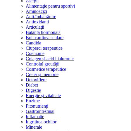
Alergii
Alimentație pentru sportivi
Aminoacizi
Anti-îmbâtrânire
Antioxidanți
Articulații
Balanță hormonală
Boli cardiovasculare
Candida
Ciuperci terapeutice
Coenzime
Colagen și acid hialuronic
Controlul greutății
Cosmetice terapeutice
Creier și memorie
Detoxifiere
Diabet
Digestie
Energie și vitalitate
Enzime
Fitonutrienți
Gastrointestinal
Inflamație
Îngrijirea ochilor
Minerale