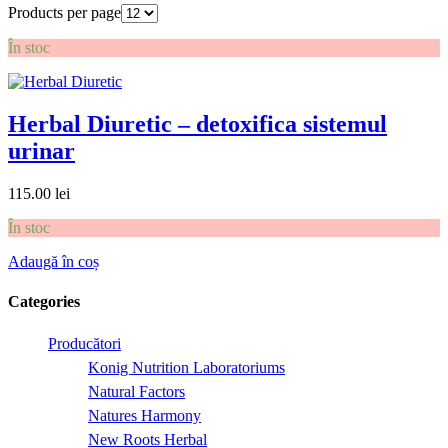
Products per page
În stoc
Herbal Diuretic – detoxifica sistemul
urinar
115.00
lei
În stoc
Adaugă în coș
Categories
Producători
Konig Nutrition Laboratoriums
Natural Factors
Natures Harmony
New Roots Herbal