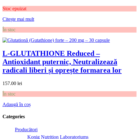
Stoc epuizat
Citește mai mult
În stoc
L-GLUTATHIONE Reduced –
Antioxidant puternic, Neutralizează
radicali liberi și oprește formarea lor
157.00
lei
În stoc
Adaugă în coș
Categories
Producători
Konig Nutrition Laboratoriums