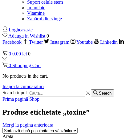
Suport celule stem
Imunitate
Vitamine
Zahărul din sânge
Logheaza-te
Adauga in Wishlist
0
Facebook
Twitter
Instagram
Youtube
Linkedin
0
0.00
lei
0
0
Shopping Cart
No products in the cart.
Inapoi la cumparaturi
Search input
Search
Prima pagină
Shop
Produse etichetate „toxine”
Mergi la pagina anterioara
Arata