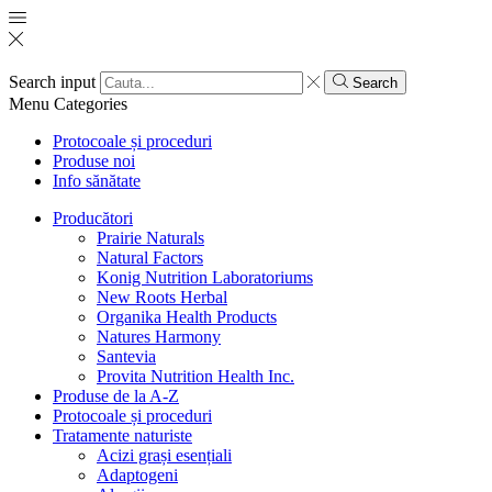
Search input
Search
Menu
Categories
Protocoale și proceduri
Produse noi
Info sănătate
Producători
Prairie Naturals
Natural Factors
Konig Nutrition Laboratoriums
New Roots Herbal
Organika Health Products
Natures Harmony
Santevia
Provita Nutrition Health Inc.
Produse de la A-Z
Protocoale și proceduri
Tratamente naturiste
Acizi grași esențiali
Adaptogeni