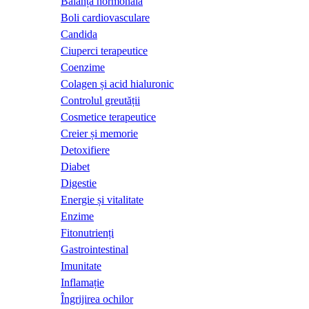
Balanță hormonală
Boli cardiovasculare
Candida
Ciuperci terapeutice
Coenzime
Colagen și acid hialuronic
Controlul greutății
Cosmetice terapeutice
Creier și memorie
Detoxifiere
Diabet
Digestie
Energie și vitalitate
Enzime
Fitonutrienți
Gastrointestinal
Imunitate
Inflamație
Îngrijirea ochilor