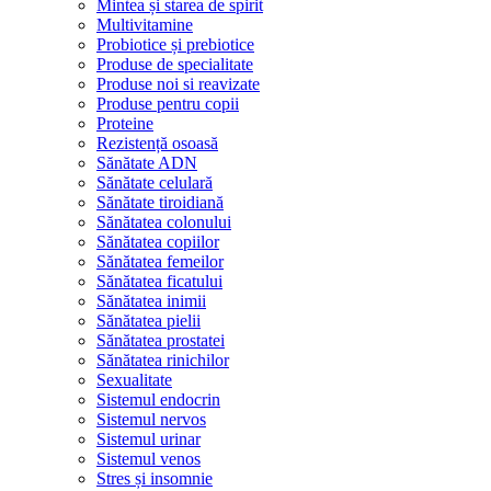
Mintea și starea de spirit
Multivitamine
Probiotice și prebiotice
Produse de specialitate
Produse noi si reavizate
Produse pentru copii
Proteine
Rezistență osoasă
Sănătate ADN
Sănătate celulară
Sănătate tiroidiană
Sănătatea colonului
Sănătatea copiilor
Sănătatea femeilor
Sănătatea ficatului
Sănătatea inimii
Sănătatea pielii
Sănătatea prostatei
Sănătatea rinichilor
Sexualitate
Sistemul endocrin
Sistemul nervos
Sistemul urinar
Sistemul venos
Stres și insomnie