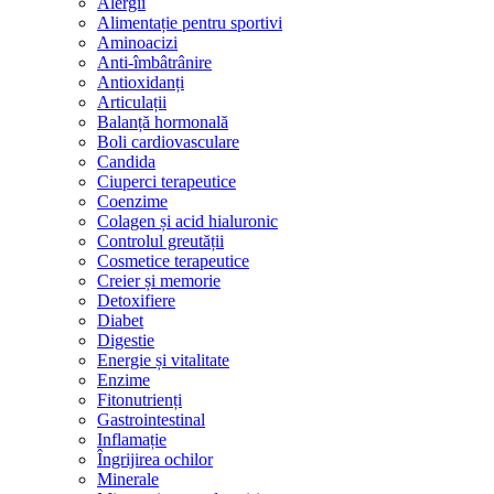
Alergii
Alimentație pentru sportivi
Aminoacizi
Anti-îmbâtrânire
Antioxidanți
Articulații
Balanță hormonală
Boli cardiovasculare
Candida
Ciuperci terapeutice
Coenzime
Colagen și acid hialuronic
Controlul greutății
Cosmetice terapeutice
Creier și memorie
Detoxifiere
Diabet
Digestie
Energie și vitalitate
Enzime
Fitonutrienți
Gastrointestinal
Inflamație
Îngrijirea ochilor
Minerale