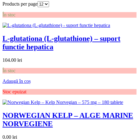
Products per page
În stoc
L-glutationa (L-glutathione) – suport
functie hepatica
104.00
lei
În stoc
Adaugă în coș
Stoc epuizat
NORWEGIAN KELP – ALGE MARINE
NORVEGIENE
0.00
lei